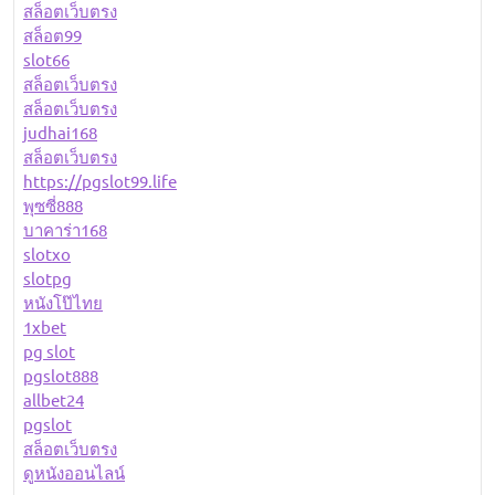
สล็อตเว็บตรง
สล็อต99
slot66
สล็อตเว็บตรง
สล็อตเว็บตรง
judhai168
สล็อตเว็บตรง
https://pgslot99.life
พุซซี่888
บาคาร่า168
slotxo
slotpg
หนังโป๊ไทย
1xbet
pg slot
pgslot888
allbet24
pgslot
สล็อตเว็บตรง
ดูหนังออนไลน์