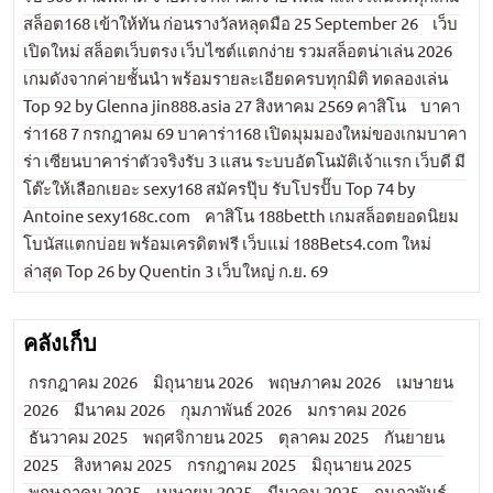
สล็อต168 เข้าให้ทัน ก่อนรางวัลหลุดมือ 25 September 26
เว็บ
เปิดใหม่ สล็อตเว็บตรง เว็บไซต์แตกง่าย รวมสล็อตน่าเล่น 2026
เกมดังจากค่ายชั้นนำ พร้อมรายละเอียดครบทุกมิติ ทดลองเล่น
Top 92 by Glenna jin888.asia 27 สิงหาคม 2569 คาสิโน
บาคา
ร่า168 7 กรกฎาคม 69 บาคาร่า168 เปิดมุมมองใหม่ของเกมบาคา
ร่า เซียนบาคาร่าตัวจริงรับ 3 แสน ระบบอัตโนมัติเจ้าแรก เว็บดี มี
โต๊ะให้เลือกเยอะ sexy168 สมัครปุ๊บ รับโปรปั๊บ Top 74 by
Antoine sexy168c.com
คาสิโน 188betth เกมสล็อตยอดนิยม
โบนัสแตกบ่อย พร้อมเครดิตฟรี เว็บแม่ 188Bets4.com ใหม่
ล่าสุด Top 26 by Quentin 3 เว็บใหญ่ ก.ย. 69
คลังเก็บ
กรกฎาคม 2026
มิถุนายน 2026
พฤษภาคม 2026
เมษายน
2026
มีนาคม 2026
กุมภาพันธ์ 2026
มกราคม 2026
ธันวาคม 2025
พฤศจิกายน 2025
ตุลาคม 2025
กันยายน
2025
สิงหาคม 2025
กรกฎาคม 2025
มิถุนายน 2025
พฤษภาคม 2025
เมษายน 2025
มีนาคม 2025
กุมภาพันธ์