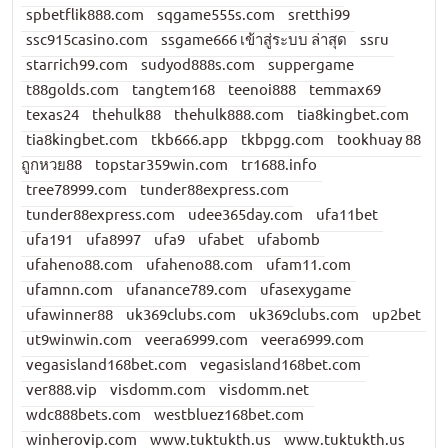
spbetflik888.com
sqgame555s.com
sretthi99
ssc915casino.com
ssgame666 เข้าสู่ระบบ ล่าสุด
ssru
starrich99.com
sudyod888s.com
suppergame
t88golds.com
tangtem168
teenoi888
temmax69
texas24
thehulk88
thehulk888.com
tia8kingbet.com
tia8kingbet.com
tkb666.app
tkbpgg.com
tookhuay 88
ถูกหวย88
topstar359win.com
tr1688.info
tree78999.com
tunder88express.com
tunder88express.com
udee365day.com
ufa11bet
ufa191
ufa8997
ufa9
ufabet
ufabomb
ufaheno88.com
ufaheno88.com
ufam11.com
ufamnn.com
ufanance789.com
ufasexygame
ufawinner88
uk369clubs.com
uk369clubs.com
up2bet
ut9winwin.com
veera6999.com
veera6999.com
vegasisland168bet.com
vegasisland168bet.com
ver888.vip
visdomm.com
visdomm.net
wdc888bets.com
westbluez168bet.com
winherovip.com
www.tuktukth.us
www.tuktukth.us