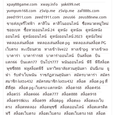
xpay88game.com
xway.info
yak699.net
yumyum168.com
z5vip.me
z5vip.me
zaf888s.com
zeed1911.com
zeed1911.com
zeus66
zeus88new.com
ขายส่งบุหรี่ไฟฟ้า
คาสิโน
คาสิโนออนไลน์
ชื่อหมวดหมู่ใหม่
ซอยเบท
ซื้อหวยออนไลน์ 24
ดูหนัง
ดูหนังx
ดูหนังหนัง
ออนไลน์
ดูหนังออนไลน์
ดูหนังออนไลน์ 2023
ดูหนังใหม่
ทดลองเล่นสล็อต
ทดลองเล่นสล็อต pg
ทดลองเล่นสล็อต PG
เว็บตรง
ทะเบียนสวย
ทางเข้า live22
ทางเข้าpg
ทางเข้าxo
บาคาร่า
บาคาร่า168
บาคาร่าออนไลน์
ปั่นสล็อต
ปั่น
แตก66
ปั่นแตก77
ปันโปร777
พนันออนไลน์
พีจี
พีจีสล็อต
พุซซี่888
ฟลูสล็อตพีจี
มหาวิทยาลัยสวนสุนันทา
มันนี่เกม
ยู
ฟ่า
รับทำเว็บพนัน
ราชภัฏสวนสุนันทา
สมัครบาคาร่า
สมัคร
สมาชิก lotto432
สมัครสมาชิก lotto432
สล็อต
สล็อต pg ที่
ดีที่สุด
สล็อต pg เว็บตรง แตกหนัก
สล็อต168
สล็อต456
สล็อต55
สล็อต666
สล็อต777
สล็อต888
สล็อต918
สล็อต918kiss
สล็อต99
สล็อตpg
สล็อตxo
สล็อตxoเว็บ
ตรง
สล็อตทดลอง
สล็อตพุซซี่
สล็อตออนไลน์
สล็อตเครดิต
ฟรี
สล็อตเว็บตรง
สล็อตเว็บตรง
สล็อตเว็บตรง 168
สล็อต