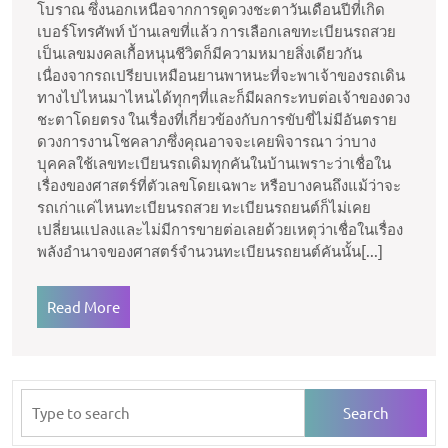
โบราณ ซึ่งนอกเหนือจากการดูดวงชะตาวันเดือนปีที่เกิด
Hudsonเ
เบอร์โทรศัพท์ บ้านเลขที่แล้ว การเลือกเลขทะเบียนรถสวย
ทะเบียน
เป็นเลขมงคลเกื้อหนุนชีวิตก็มีความหมายสิ่งเดียวกัน
รถ
เนื่องจากรถเปรียบเหมือนยานพาหนะที่จะพาเจ้าของรถเดิน
ทางไปไหนมาไหนได้ทุกๆที่และก็มีผลกระทบต่อเจ้าของดวง
มงคล
ชะตาโดยตรง ในเรื่องที่เกี่ยวข้องกับการขับขี่ไม่มีอันตราย
ตาม
ดวงการงานโชคลาภซึ่งคุณอาจจะเคยพิจารณา ว่าบาง
วัน
บุคคลใช้เลขทะเบียนรถเดิมทุกคันในบ้านเพราะว่าเชื่อใน
เรื่องของศาสตร์ที่ตัวเลขโดยเฉพาะ หรือบางคนถึงแม้ว่าจะ
เกิด
รถเก่าแค่ไหนทะเบียนรถสวย ทะเบียนรถยนต์ก็ไม่เคย
รับ
เปลี่ยนแปลงและไม่มีการขายต่อเลยด้วยเหตุว่าเชื่อในเรื่อง
ซื้อ
พลังอำนาจของศาสตร์จำนวนทะเบียนรถยนต์คันนั้น[...]
ทะเบียน
Read
Read More
สวย
More
ต่าง
จังหวัด
Search
ขาย
for:
ทะเบียน