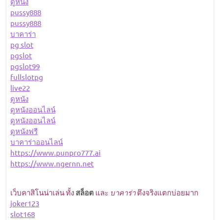
ดูหนัง
pussy888
pussy888
บาคาร่า
pg slot
pgslot
pgslot99
fullslotpg
live22
ดูหนัง
ดูหนังออนไลน์
ดูหนังออนไลน์
ดูหนังฟรี
บาคาร่าออนไลน์
https://www.punpro777.ai
https://www.ngernn.net
เว็บคาสิโนน่าเล่น ทั้ง
สล็อต
และ
บาคาร่า
ตึงจริงแตกบ่อยมาก
joker123
slot168