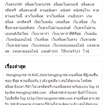
เว็บตรง789
สล็อตเว็บตรง789
สล็อตเว็บตรงแท้
สล็อตเเค
รดิตฟรี
สล็อตแตกดี
สวนสุนันทา
หนัง69
หนังชนโรง
หวย
ฮานอยวันนี้
หาเว็บสล็อต
หาเว็บสล็อต
เกมยิงปลา
เกม
สล็อต
เครดิตฟรี
เปิดเว็บพนัน
เล่นสล็อต
เว็บ สล็อต
เว็บ
ซื้อหวยฮานอยพิเศษ
เว็บตรงไม่ผ่านเอเย่นต์
เว็บตรงไม่ผ่าน
เอเย่นต์เปิดใหม่
เว็บบาคาร่า
เว็บบาคาร่าที่ดีที่สุด
เว็บพนัน
เว็บพนันออนไลน์
เว็บสล็อต
เว็บสล็อตเว็บตรง
เว็บหวยสด
เว็บหวยฮานอย
เว็บแทงบอล
เว็บแทงบอลออนไลน์
แทงหวย
สด
แทงหวยออนไลน์
แพนด้า555
โจ๊กเกอร์123
ไวน์
เรื่องล่าสุด
Hengjing168 19 AUG 2026 hengjing168 เกมสล็อต ที่ผู้เล่นชื่น
ชอบ ที่สุด ชวนเพื่อนรับ 2 เด้ง ยูสเดียว เล่นได้ทุกเกม ไลฟ์สด
สล็อต ยิงปลา กีฬา ไพ่ เครดิตฟรี เกมสล็อตหลายร้อยแบบ Top 35
by Rex Hengjing168d.com
สล็อต168 สายแตก ลุ้นกำไรแบบ
ไม่เสียฟีล Top 32 by Clint tangtem168e.com สายสล็อต ฝาก 60
รับ 300 ห้ามพลาด จ่ายตรง กี่ล้านก็จ่าย คัดมาแล้ว เล่นได้ทุกเกม