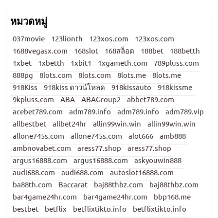
รถ
หมวดหมู่
กลุ่ม
ขาย
037movie
123lionth
123xos.com
123xos.com
ทะเบียน
1688vegasx.com
168slot
168สล็อต
188bet
188betth
1xbet
1xbetth
1xbit1
1xgameth.com
789pluss.com
รถ
888pg
8lots.com
8lots.com
8lots.me
8lots.me
ขาย
918Kiss
918kiss ดาวน์โหลด
918kissauto
918kissme
ทะเบียน
9kpluss.com
ABA
ABAGroup2
abbet789.com
รถ
acebet789.com
adm789.info
adm789.info
adm789.vip
หมวด
allbestbet
allbet24hr
allin99win.win
allin99win.win
allone745s.com
allone745s.com
alot666
amb888
เก่า
ambnovabet.com
aress77.shop
aress77.shop
ทะเบียน
argus16888.com
argus16888.com
askyouwin888
สวย
audi688.com
audi688.com
autoslot16888.com
Tabiengo
ba88th.com
Baccarat
baj88thbz.com
baj88thbz.com
21
bar4game24hr.com
bar4game24hr.com
bbp168.me
bestbet
betflix
betflixtikto.info
betflixtikto.info
มี.ค.