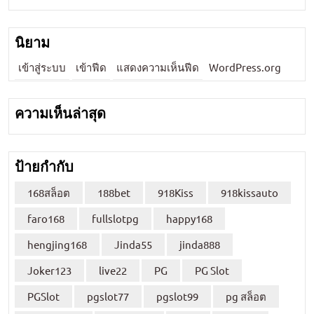
นิยาม
เข้าสู่ระบบ
เข้าฟีด
แสดงความเห็นฟีด
WordPress.org
ความเห็นล่าสุด
ป้ายกำกับ
168สล็อต
188bet
918Kiss
918kissauto
faro168
fullslotpg
happy168
hengjing168
Jinda55
jinda888
Joker123
live22
PG
PG Slot
PGSlot
pgslot77
pgslot99
pg สล็อต