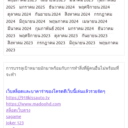
2025
มกราคม 2025
ธันวาคม 2024
พฤศจิกายน 2024
ตุลาคม 2024
กันยายน 2024
สิงหาคม 2024
กรกฎาคม
2024
มิถุนายน 2024
พฤษภาคม 2024
เมษายน 2024
มีนาคม 2024
กุมภาพันธ์ 2024
มกราคม 2024
ธันวาคม
2023
พฤศจิกายน 2023
ตุลาคม 2023
กันยายน 2023
สิงหาคม 2023
กรกฎาคม 2023
มิถุนายน 2023
พฤษภาคม
2023
การบรรลุเป้าหมายมักมาพร้อมกับการทำสิ่งที่ผู้คนอื่นไม่พร้อมที่
จะทำ
เว็บสล็อตและบาคาร่าของโครตดีเว็บนี้เล่นแล้วรวยจัดๆ
https://918kissauto.tv
https://www.madoohd.com
สล็อตเว็บตรง
sagame
joker 123