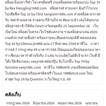
สล็อต ยิงปลา กีฬา ไพ่ เครดิตฟรี เกมสล็อตหลายร้อยแบบ Top 35
by Rex Hengjing168d.com
สล็อต168 สายแตก ลุ้นกำไรแบบ
ไม่เสียฟีล Top 32 by Clint tangtem168e.com สายสล็อต ฝาก 60
รับ 300 ห้ามพลาด จ่ายตรง กี่ล้านก็จ่าย คัดมาแล้ว เล่นได้ทุกเกม
สล็อต168 เข้าให้ทัน ก่อนรางวัลหลุดมือ 25 September 26
เว็บ
เปิดใหม่ สล็อตเว็บตรง เว็บไซต์แตกง่าย รวมสล็อตน่าเล่น 2026
เกมดังจากค่ายชั้นนำ พร้อมรายละเอียดครบทุกมิติ ทดลองเล่น
Top 92 by Glenna jin888.asia 27 สิงหาคม 2569 คาสิโน
บาคา
ร่า168 7 กรกฎาคม 69 บาคาร่า168 เปิดมุมมองใหม่ของเกมบาคา
ร่า เซียนบาคาร่าตัวจริงรับ 3 แสน ระบบอัตโนมัติเจ้าแรก เว็บดี มี
โต๊ะให้เลือกเยอะ sexy168 สมัครปุ๊บ รับโปรปั๊บ Top 74 by
Antoine sexy168c.com
คาสิโน 188betth เกมสล็อตยอดนิยม
โบนัสแตกบ่อย พร้อมเครดิตฟรี เว็บแม่ 188Bets4.com ใหม่
ล่าสุด Top 26 by Quentin 3 เว็บใหญ่ ก.ย. 69
คลังเก็บ
กรกฎาคม 2026
มิถุนายน 2026
พฤษภาคม 2026
เมษายน