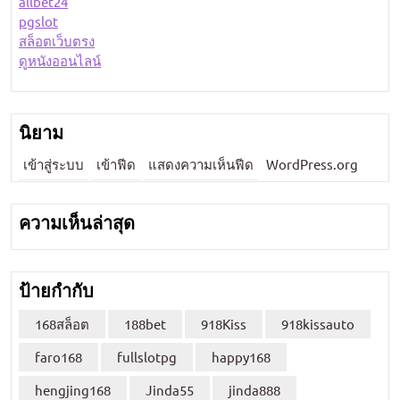
allbet24
pgslot
สล็อตเว็บตรง
ดูหนังออนไลน์
นิยาม
เข้าสู่ระบบ
เข้าฟีด
แสดงความเห็นฟีด
WordPress.org
ความเห็นล่าสุด
ป้ายกำกับ
168สล็อต
188bet
918Kiss
918kissauto
faro168
fullslotpg
happy168
hengjing168
Jinda55
jinda888