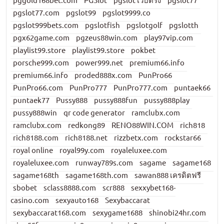
pgslot77.com
pgslot99
pgslot9999.co
pgslot999bets.com
pgslotfish
pgslotgolf
pgslotth
pgx62game.com
pgzeus88win.com
play97vip.com
playlist99.store
playlist99.store
pokbet
porsche999.com
power999.net
premium66.info
premium66.info
proded888x.com
PunPro66
PunPro66.com
PunPro777
PunPro777.com
puntaek66
puntaek77
Pussy888
pussy888fun
pussy888play
pussy888win
qr code generator
ramclubx.com
ramclubx.com
redkong89
RENO88WIN.COM
rich818
rich8188.com
rich8188.net
rizzbetx.com
rockstar66
royal online
royal99y.com
royaleluxee.com
royaleluxee.com
runway789s.com
sagame
sagame168
sagame168th
sagame168th.com
sawan888 เครดิตฟรี
sbobet
sclass8888.com
scr888
sexxybet168-
casino.com
sexyauto168
Sexybaccarat
sexybaccarat168.com
sexygame1688
shinobi24hr.com