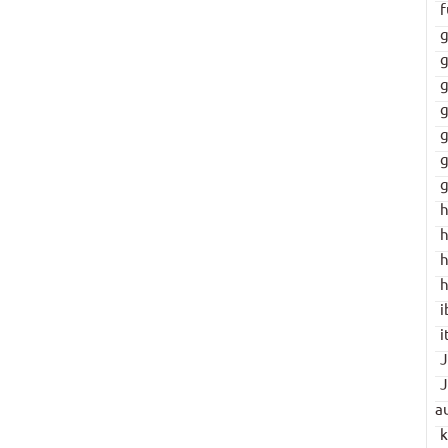
f
g
g
h
i
i
J
J
a