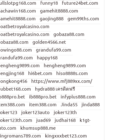
ullslotpg168.com
funny18
future24bet.com
gachawin168.com
gamehit8888.com
gamehit8888.com
gaojing888
gem99ths.com
oatbetroyalcasino.com
oatbetroyalcasino.com
gobaza88.com
gobaza88.com
golden4566.net
gowingo88.com
grandufa99.com
grandufa99.com
happy168
hengheng9899.com
hengheng9899.com
engjing168
hi6bet.com
hiso8888s.com
hongkong456
https://www.mfj889xx.com/
hubbet168.com
hydra888 เครดิตฟรี
b888pro.bet
ib888pro.bet
infyplus888.com
tem388.com
item388.com
Jinda55
jinda888
oker123
joker123auto
joker123th
oker123th.com
juad69
judhai168
k1gt-
uto.com
khumsup888.me
kingromans789.com
kingxxxbet123.com