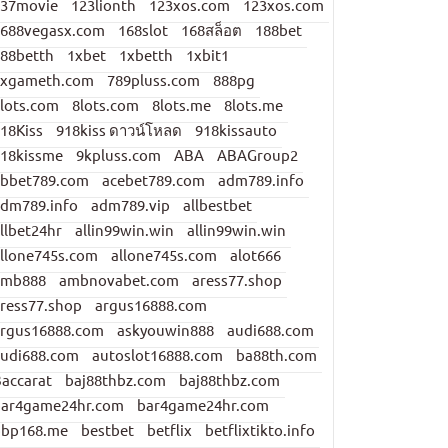
037movie
123lionth
123xos.com
123xos.com
1688vegasx.com
168slot
168สล็อต
188bet
88betth
1xbet
1xbetth
1xbit1
1xgameth.com
789pluss.com
888pg
lots.com
8lots.com
8lots.me
8lots.me
18Kiss
918kiss ดาวน์โหลด
918kissauto
18kissme
9kpluss.com
ABA
ABAGroup2
abbet789.com
acebet789.com
adm789.info
dm789.info
adm789.vip
allbestbet
llbet24hr
allin99win.win
allin99win.win
llone745s.com
allone745s.com
alot666
amb888
ambnovabet.com
aress77.shop
ress77.shop
argus16888.com
rgus16888.com
askyouwin888
audi688.com
udi688.com
autoslot16888.com
ba88th.com
accarat
baj88thbz.com
baj88thbz.com
bar4game24hr.com
bar4game24hr.com
bbp168.me
bestbet
betflix
betflixtikto.info