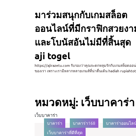
Skip
มาร่วมสนุกกับเกมสล็อต
to
content
ออนไลน์ที่มีกราฟิกสวยงา
และโบนัสอันไม่มีที่สิ้นสุด
aji togel
https://ajirazetu.com รับรองว่าคุณจะตกหลุมรักกับเกมสล็อตออน
ของเรา เพราะเรามีหลากหลายเกมส์ที่น่าตื่นเต้น hadiah rupiahto
หมวดหมู่:
เว็บบาคาร่า
เว็บบาคาร่า
บาคาร่า
บาคาร่า168
บาคาร่าออนไลน
เว็บบาคาร่าที่ดีที่สุด