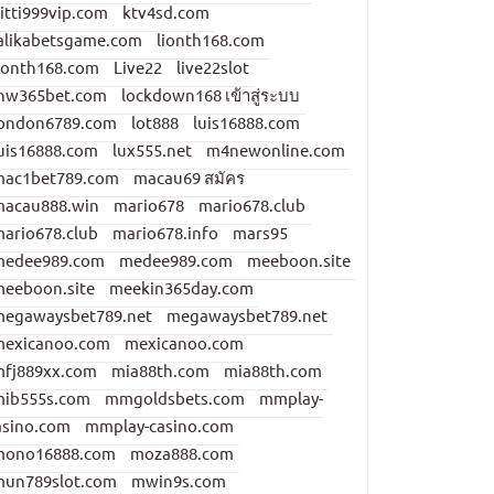
itti999vip.com
ktv4sd.com
alikabetsgame.com
lionth168.com
ionth168.com
Live22
live22slot
lnw365bet.com
lockdown168 เข้าสู่ระบบ
london6789.com
lot888
luis16888.com
uis16888.com
lux555.net
m4newonline.com
mac1bet789.com
macau69 สมัคร
macau888.win
mario678
mario678.club
ario678.club
mario678.info
mars95
medee989.com
medee989.com
meeboon.site
eeboon.site
meekin365day.com
megawaysbet789.net
megawaysbet789.net
mexicanoo.com
mexicanoo.com
fj889xx.com
mia88th.com
mia88th.com
mib555s.com
mmgoldsbets.com
mmplay-
asino.com
mmplay-casino.com
mono16888.com
moza888.com
mun789slot.com
mwin9s.com