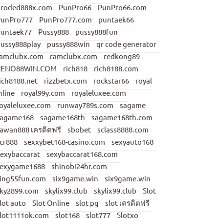
proded888x.com
PunPro66
PunPro66.com
PunPro777
PunPro777.com
puntaek66
puntaek77
Pussy888
pussy888fun
ussy888play
pussy888win
qr code generator
ramclubx.com
ramclubx.com
redkong89
RENO88WIN.COM
rich818
rich8188.com
ich8188.net
rizzbetx.com
rockstar66
royal
nline
royal99y.com
royaleluxee.com
oyaleluxee.com
runway789s.com
sagame
sagame168
sagame168th
sagame168th.com
awan888 เครดิตฟรี
sbobet
sclass8888.com
cr888
sexxybet168-casino.com
sexyauto168
exybaccarat
sexybaccarat168.com
sexygame1688
shinobi24hr.com
ing55fun.com
six9game.win
six9game.win
ky2899.com
skylix99.club
skylix99.club
Slot
lot auto
Slot Online
slot pg
slot เครดิตฟรี
lot1111ok.com
slot168
slot777
Slotxo