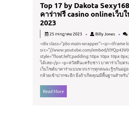
by
Top 17 by Dakota Sexy168.
Abigail
คาร่าฟรี casino onlineเว็บใ
sexy168vip
Top
2023
sexy168vip.win
17
25
Billy
25 กรกฎาคม 2023
Billy Jones
6
by
กรกฎาคม
Jones
บา
<div class="pbs-main-wrapper"><p><iframe l
2023
Dakota
src="//www.youtube.com/embed/tlYQp43V0pw
คา
Sexy168.vip
style="float:left;padding:10px 10px 10px 0px;
ร่า
ได้เลย</p> <p>สวัสดีนะครับชาว บาคาร่าเว็บตรง 
บา
เว็บไซต์บาคาร่าแบบพวกเราๆทุกคนจะรู้ๆกันอยู่อย
เว็บไซต์
คา
กล้วยเข้าปากซะอีก ยิ่งถ้าเกิดคุณมีพื้นฐานสำหรับ
ตรง
ร่า
ทาง
ออนไลน์
Read
Read More
เข้า
More
เว็บ
เล่น
ฝึก
บา
เล่น
คา
บา