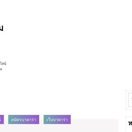
ม
ไลน์
to
S
fo
์
สมัครบาคาร่า
เว็บบาคาร่า
ห