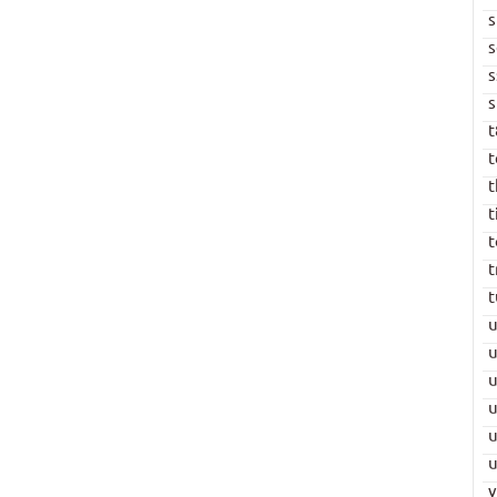
s
s
s
t
t
t
t
t
t
u
u
v