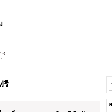
ม
ไลน์
to
ฟรี
S
fo
ห