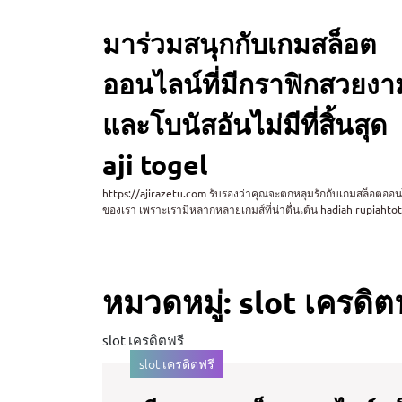
Skip
มาร่วมสนุกกับเกมสล็อต
to
content
ออนไลน์ที่มีกราฟิกสวยงา
และโบนัสอันไม่มีที่สิ้นสุด
aji togel
https://ajirazetu.com รับรองว่าคุณจะตกหลุมรักกับเกมสล็อตออน
ของเรา เพราะเรามีหลากหลายเกมส์ที่น่าตื่นเต้น hadiah rupiahto
หมวดหมู่:
slot เครดิต
slot เครดิตฟรี
slot เครดิตฟรี