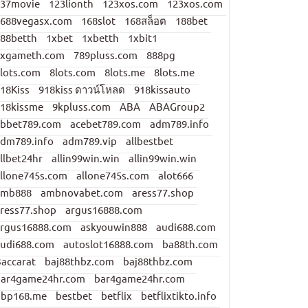
037movie
123lionth
123xos.com
123xos.com
1688vegasx.com
168slot
168สล็อต
188bet
88betth
1xbet
1xbetth
1xbit1
1xgameth.com
789pluss.com
888pg
lots.com
8lots.com
8lots.me
8lots.me
18Kiss
918kiss ดาวน์โหลด
918kissauto
18kissme
9kpluss.com
ABA
ABAGroup2
abbet789.com
acebet789.com
adm789.info
dm789.info
adm789.vip
allbestbet
llbet24hr
allin99win.win
allin99win.win
llone745s.com
allone745s.com
alot666
amb888
ambnovabet.com
aress77.shop
ress77.shop
argus16888.com
rgus16888.com
askyouwin888
audi688.com
udi688.com
autoslot16888.com
ba88th.com
accarat
baj88thbz.com
baj88thbz.com
bar4game24hr.com
bar4game24hr.com
bbp168.me
bestbet
betflix
betflixtikto.info