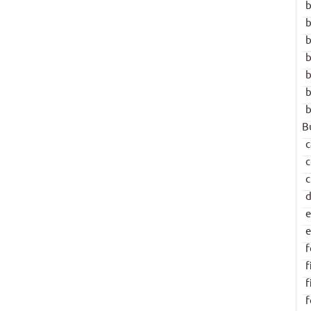
b
b
b
b
b
B
c
c
d
com
e
e
f
f
f