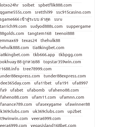
lotxo24hr
soibet
spbetflik888.com
sqgame555s.com
sretthi99
ssc915casino.com
sgame666 เข้าสู่ระบบ ล่าสุด
ssru
tarrich99.com
sudyod888s.com
suppergame
88golds.com
tangtem168
teenoi888
temmax69
texas24
thehulk88
hehulk888.com
tia8kingbet.com
ia8kingbet.com
tkb666.app
tkbpgg.com
ookhuay 88 ถูกหวย88
topstar359win.com
r1688.info
tree78999.com
under88express.com
tunder88express.com
udee365day.com
ufa11bet
ufa191
ufa8997
fa9
ufabet
ufabomb
ufaheno88.com
ufaheno88.com
ufam11.com
ufamnn.com
ufanance789.com
ufasexygame
ufawinner88
k369clubs.com
uk369clubs.com
up2bet
ut9winwin.com
veera6999.com
eera6999.com
vegasisland168bet.com