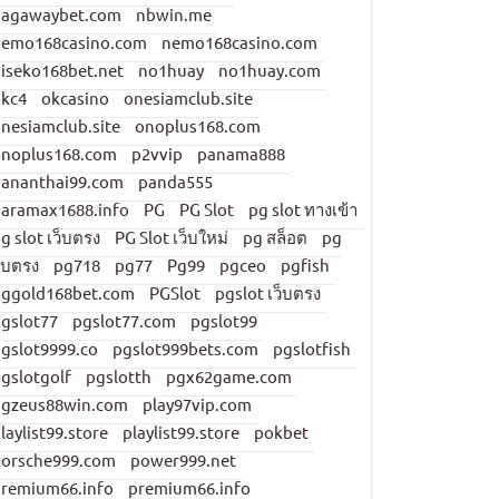
nagawaybet.com
nbwin.me
nemo168casino.com
nemo168casino.com
iseko168bet.net
no1huay
no1huay.com
kc4
okcasino
onesiamclub.site
nesiamclub.site
onoplus168.com
onoplus168.com
p2vvip
panama888
ananthai99.com
panda555
aramax1688.info
PG
PG Slot
pg slot ทางเข้า
g slot เว็บตรง
PG Slot เว็บใหม่
pg สล็อต
pg
ว็บตรง
pg718
pg77
Pg99
pgceo
pgfish
pggold168bet.com
PGSlot
pgslot เว็บตรง
gslot77
pgslot77.com
pgslot99
gslot9999.co
pgslot999bets.com
pgslotfish
gslotgolf
pgslotth
pgx62game.com
pgzeus88win.com
play97vip.com
laylist99.store
playlist99.store
pokbet
orsche999.com
power999.net
remium66.info
premium66.info