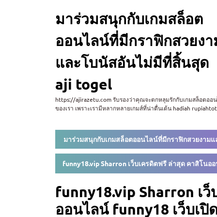
Skip
มาร่วมสนุกกับเกมสล็อต
to
content
ออนไลน์ที่มีกราฟิกสวยงา
และโบนัสอันไม่มีที่สิ้นสุด
aji togel
https://ajirazetu.com รับรองว่าคุณจะตกหลุมรักกับเกมสล็อตออน
ของเรา เพราะเรามีหลากหลายเกมส์ที่น่าตื่นเต้น hadiah rupiahto
มาร่วมสนุกกับเกมสล็อตออนไลน์ที่มีกราฟิกสวยงามและโบ
funny18.vip Sharron เว็บเครดิตฟรี ล่าสุด คาสิโนออ
funny18.vip Sharron เว็บ
ออนไลน์ funny18 เว็บเปิด