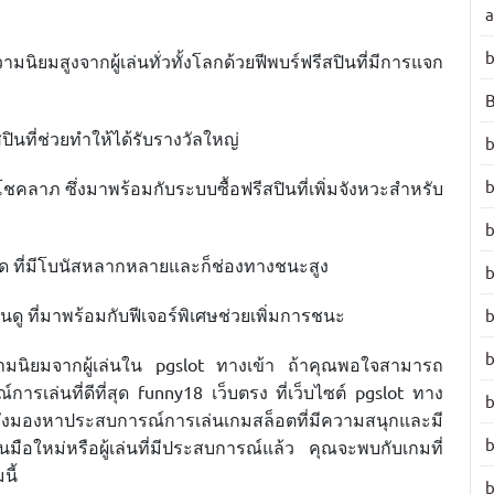
a
ิยมสูงจากผู้เล่นทั่วทั้งโลกด้วยฟีพบร์ฟรีสปินที่มีการแจก
B
ินที่ช่วยทำให้ได้รับรางวัลใหญ่
b
b
ชคลาภ ซึ่งมาพร้อมกับระบบซื้อฟรีสปินที่เพิ่มจังหวะสำหรับ
ามิด ที่มีโบนัสหลากหลายและก็ช่องทางชนะสูง
นดู ที่มาพร้อมกับฟีเจอร์พิเศษช่วยเพิ่มการชนะ
b
รับความนิยมจากผู้เล่นใน pgslot ทางเข้า ถ้าคุณพอใจสามารถ
การเล่นที่ดีที่สุด funny18 เว็บตรง ที่เว็บไซต์ pgslot ทาง
b
ลังมองหาประสบการณ์การเล่นเกมสล็อตที่มีความสนุกและมี
b
นมือใหม่หรือผู้เล่นที่มีประสบการณ์แล้ว คุณจะพบกับเกมที่
นี้
b