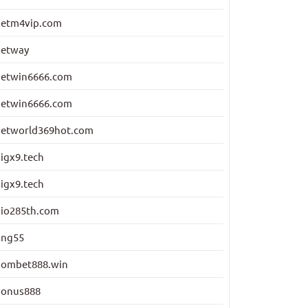
betm4vip.com
betway
betwin6666.com
betwin6666.com
etworld369hot.com
igx9.tech
igx9.tech
io285th.com
bng55
bombet888.win
bonus888