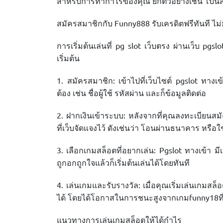
สำหรับการทำกำไรของคุณ ยกตัวอย่างเช่น โบนัส
สมัครสมาชิกกับ Funny888 รับเครดิตฟรีทันที ไม่ม
การเริ่มต้นเล่นที่ pg slot เว็บตรง ผ่านเว็บ pgs
เริ่มต้น
1. สมัครสมาชิก: เข้าไปที่เว็บไซต์ pgslot ทาง
ต้อง เช่น ชื่อผู้ใช้ รหัสผ่าน และก็ข้อมูลติดต่อ
2. ฝากเงินเข้าระบบ: หลังจากที่คุณลงทะเบียน
ที่เว็บจัดแจงไว้ ดังเช่นว่า โอนผ่านธนาคาร หรือใ
3. เลือกเกมสล็อตที่อยากเล่น: Pgslot ทางเข้า 
ถูกอกถูกใจแล้วก็เริ่มต้นเล่นได้โดยทันที
4. เล่นเกมและรับรางวัล: เมื่อคุณเริ่มเล่นเก
ได้ โดยได้โอกาสในการชนะสูงจากเกมfunny18ที่ม
แนวทางการเล่นเกมสล็อตให้ได้กำไร