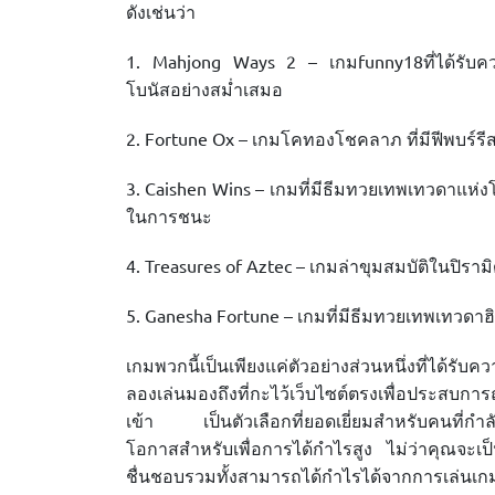
ดังเช่นว่า
1. Mahjong Ways 2 – เกมfunny18ที่ได้รับความน
โบนัสอย่างสม่ำเสมอ
2. Fortune Ox – เกมโคทองโชคลาภ ที่มีฟีพบร์รีสป
3. Caishen Wins – เกมที่มีธีมทวยเทพเทวดาแห่งโ
ในการชนะ
4. Treasures of Aztec – เกมล่าขุมสมบัติในปิร
5. Ganesha Fortune – เกมที่มีธีมทวยเทพเทวดาฮิ
เกมพวกนี้เป็นเพียงแค่ตัวอย่างส่วนหนึ่งที่ได้
ลองเล่นมองถึงที่กะไว้เว็บไซต์ตรงเพื่อประสบการณ์
เข้า เป็นตัวเลือกที่ยอดเยี่ยมสำหรับคนที่กำ
โอกาสสำหรับเพื่อการได้กำไรสูง ไม่ว่าคุณจะเป็
ชื่นชอบรวมทั้งสามารถได้กำไรได้จากการเล่นเกม