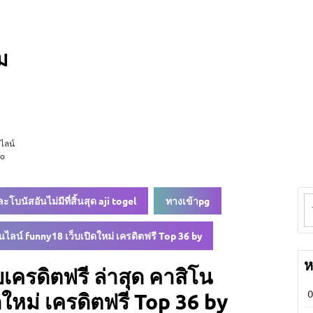
ม
ไลน์
to
S
นัสอันไม่มีที่สิ้นสุด aji togel
ทางเข้าpg
fo
นไลน์ funny18 เว็บเปิดใหม่ เครดิตฟรี Top 36 by
ห
เครดิตฟรี ล่าสุด คาสิโน
ใหม่ เครดิตฟรี Top 36 by