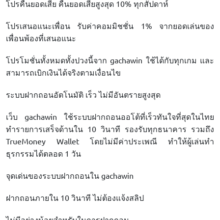
โปรคืนยอดเสีย คืนยอดเสียสูงสุด 10% ทุกสัปดาห์
โปรเสนอแนะเพื่อน รับค่าคอมมิชชั่น 1% จากยอดเล่นของ
เพื่อนพ้องที่เสนอแนะ
โปรโมชั่นทั้งหมดทั้งปวงนี้จาก gachawin ใช้ได้กับทุกเกม และ
สามารถเบิกเงินได้จริงตามเงื่อนไข
ระบบฝากถอนอัตโนมัติ เร็ว ไม่มีอันตรายสูงสุด
เว็บ gachawin ใช้ระบบฝากถอนออโต้ที่เร็วทันใจที่สุดในไทย
ทำรายการเสร็จด้านใน 10 วินาที รองรับทุกธนาคาร รวมถึง
TrueMoney Wallet โดยไม่มีค่าประเพณี ทำให้ผู้เล่นทำ
ธุรกรรมได้ตลอด 1 วัน
จุดเด่นของระบบฝากถอนใน gachawin
ฝากถอนภายใน 10 วินาที ไม่ต้องแจ้งสลิป
ไม่มีอย่างน้อยสำหรับในการฝากถอน