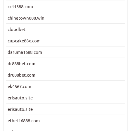
cc11388.com
chinatown888.win
cloudbet
cupcake88x.com
daruma1688.com
dr888bet.com
dr888bet.com
ek4567.com
erisauto.site
erisauto.site
etbet16888.com