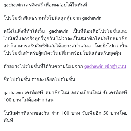
gachawin เครดิตฟรี เพื่อทดสอบได้ในทันที
โปรโมชั่นพิเศษรวมทั้งโบนัสสุดคุ้มจาก gachawin
หนึ่งในสิ่งที่ทำให้เว็บ gachawin เป็นที่นิยมคือโปรโมชั่นและ
โบนัสที่แจกจริงทุกวี่ทุกวัน ไม่ว่าจะเป็นสมาชิกใหม่หรือสมาชิก
เก่าก็สามารถรับสิทธิพิเศษได้อย่างสม่ำเสมอ โดยยิ่งไปกว่านั้น
โปรโมชั่นสำหรับผู้สมัครใหม่ที่มาพร้อมโบนัสต้อนรับสุดคุ้ม
ตัวอย่างโปรโมชั่นที่ได้รับความนิยมจาก
gachawin เข้าสู่ระบบ
ชื่อโปรโมชั่น รายละเอียดโปรโมชั่น
gachawin เครดิตฟรี สมาชิกใหม่ ลงทะเบียนใหม่ รับเครดิตฟรี
100 บาท ไม่ต้องฝากก่อน
โบนัสฝากทีแรกของวัน ฝาก 100 บาท รับเพิ่มอีก 50 บาทโดย
ทันที