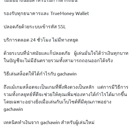
รองรับทุกธนาคารและ TrueMoney Wallet
ปลอดภัยด้วยระบบเข้ารหัส SSL
บริการตลอด 24 ชั่วโมง ไม่มีทางหยุด
ด้วยระบบที่นำสมัยและก็ปลอดภัย ผู้เล่นมั่นใจได้ว่าเงินทุกบาท
ในบัญชีจะไม่มีอันตรายรวมทั้งสามารถถอนออกได้จริง
วิธีเล่นสล็อตให้ได้กำไรกับ gachawin
ถึงแม้เกมสล็อตจะเป็นเกมที่พึ่งพิงดวงเป็นหลัก แต่การมีวิธีการ
รวมทั้งกลยุทธ์ที่ดีจะช่วยให้คุณเพิ่มช่องทางได้กำไรได้มากขึ้น
โดยเฉพาะอย่างยิ่งเมื่อเล่นกับเว็บไซต์ที่มีคุณภาพอย่าง
gachawin
เทคนิคทำเงินจาก gachawin สำหรับผู้เล่นใหม่