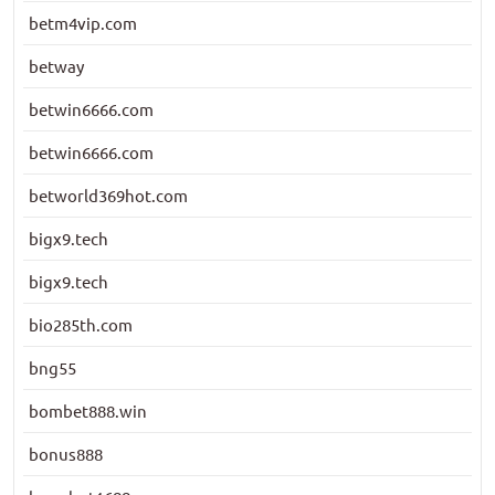
betm4vip.com
betway
betwin6666.com
betwin6666.com
betworld369hot.com
bigx9.tech
bigx9.tech
bio285th.com
bng55
bombet888.win
bonus888