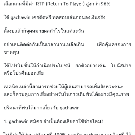
เลือกเกมที่มีค่า RTP (Return To Player) สูงกว่า 96%
ใช้ gachawin เครดิตฟรี ทดสอบเล่นก่อนลงเงินจริง
ตั้งงบแล้วก็จุดหมายผลกำไรในแต่ละวัน
อย่าเล่นติดต่อกันเป็นเวลานานเหลือเกิน เพื่อคุ้มครองการ
ขาดทุน
ใช้โปรโมชั่นให้กำเนิดประโยชน์ ยกตัวอย่างเช่น โบนัสฝาก
หรือโปรคืนยอดเสีย
เทคนิคเหล่านี้สามารถช่วยให้ผู้เล่นสามารถเพิ่มจังหวะชนะ
และก็ควบคุมการเสี่ยงสำหรับในการเดิมพันได้อย่างมีคุณภาพ
ปริศนาที่พบได้มากเกี่ยวกับ gachawin
1. gachawin สมัคร จำเป็นต้องเสียค่าใช้จ่ายไหม?
ไม่มีค่าใช้จ่าย สมัครฟรี 100% และรับ gachawin เครดิตฟรี ได้