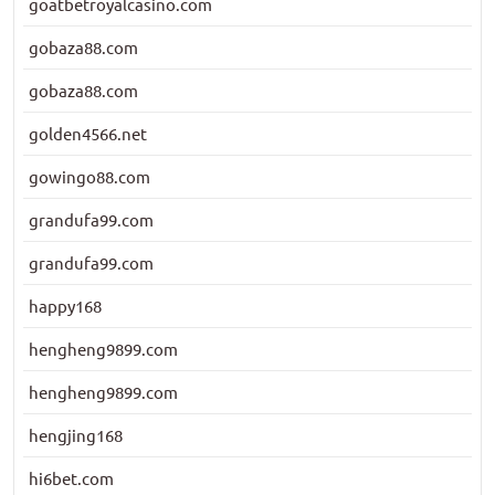
goatbetroyalcasino.com
gobaza88.com
gobaza88.com
golden4566.net
gowingo88.com
grandufa99.com
grandufa99.com
happy168
hengheng9899.com
hengheng9899.com
hengjing168
hi6bet.com