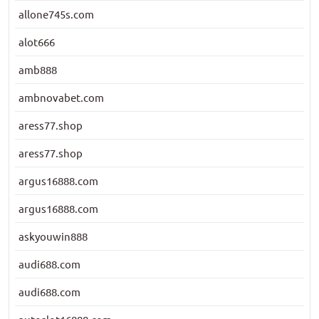
allone745s.com
alot666
amb888
ambnovabet.com
aress77.shop
aress77.shop
argus16888.com
argus16888.com
askyouwin888
audi688.com
audi688.com