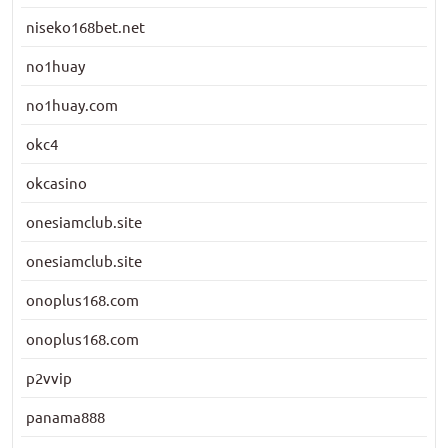
niseko168bet.net
no1huay
no1huay.com
okc4
okcasino
onesiamclub.site
onesiamclub.site
onoplus168.com
onoplus168.com
p2vvip
panama888