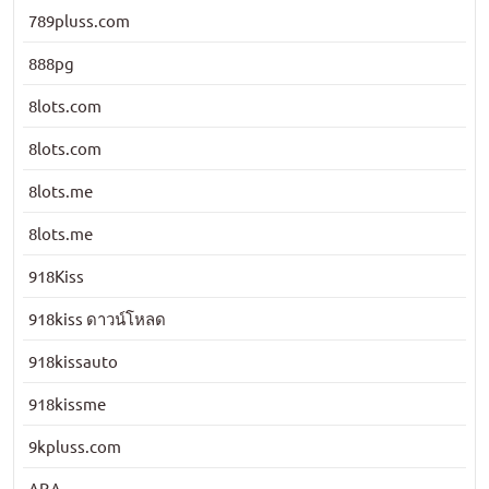
789pluss.com
888pg
8lots.com
8lots.com
8lots.me
8lots.me
918Kiss
918kiss ดาวน์โหลด
918kissauto
918kissme
9kpluss.com
ABA