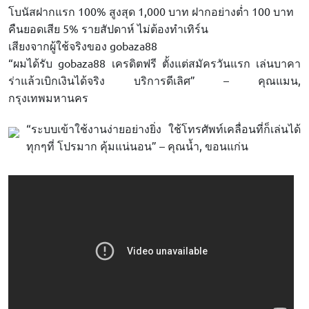
โบนัสฝากแรก 100% สูงสุด 1,000 บาท ฝากอย่างต่ำ 100 บาท
คืนยอดเสีย 5% รายสัปดาห์ ไม่ต้องทำเทิร์น
เสียงจากผู้ใช้จริงของ gobaza88
“ผมได้รับ gobaza88 เครดิตฟรี ตั้งแต่สมัครวันแรก เล่นบาคา
ร่าแล้วเบิกเงินได้จริง บริการดีเลิศ” – คุณแมน,
กรุงเทพมหานคร
“ระบบเข้าใช้งานง่ายอย่างยิ่ง ใช้โทรศัพท์เคลื่อนที่ก็เล่นได้
ทุกๆที่ โปรมาก คุ้มแน่นอน” – คุณน้ำ, ขอนแก่น