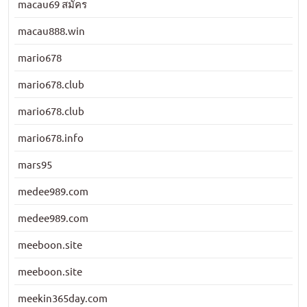
macau69 สมัคร
macau888.win
mario678
mario678.club
mario678.club
mario678.info
mars95
medee989.com
medee989.com
meeboon.site
meeboon.site
meekin365day.com