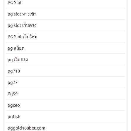
PG Slot
pg slot ทางเข้า
pg slot เว็บตรง
PG Slot เว็บใหม่
pg สล็อต
pg เว็บตรง
pg718
pg77
Pg99
pgceo
pgfish
pggold168bet.com