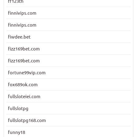
ff123th
finnivips.com
finnivips.com
fiwdee.bet
fizz169bet.com
fizz169bet.com
fortune99vip.com
fox689ok.com
fullsloteiei.com
fullslotpg
fullslotpg168.com
funny18