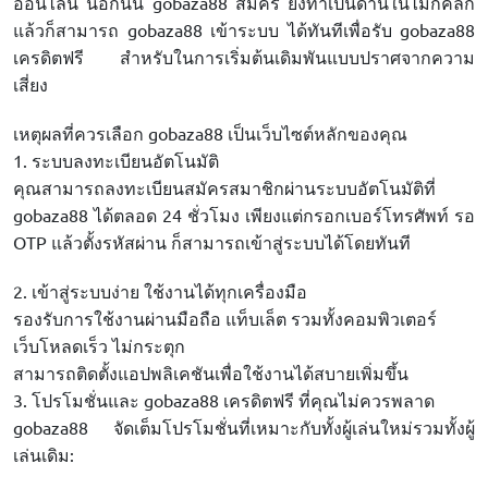
ออนไลน์ นอกนั้น gobaza88 สมัคร ยังทำเป็นด้านในไม่กี่คลิก
แล้วก็สามารถ gobaza88 เข้าระบบ ได้ทันทีเพื่อรับ gobaza88
เครดิตฟรี สำหรับในการเริ่มต้นเดิมพันแบบปราศจากความ
เสี่ยง
เหตุผลที่ควรเลือก gobaza88 เป็นเว็บไซต์หลักของคุณ
1. ระบบลงทะเบียนอัตโนมัติ
คุณสามารถลงทะเบียนสมัครสมาชิกผ่านระบบอัตโนมัติที่
gobaza88 ได้ตลอด 24 ชั่วโมง เพียงแต่กรอกเบอร์โทรศัพท์ รอ
OTP แล้วตั้งรหัสผ่าน ก็สามารถเข้าสู่ระบบได้โดยทันที
2. เข้าสู่ระบบง่าย ใช้งานได้ทุกเครื่องมือ
รองรับการใช้งานผ่านมือถือ แท็บเล็ต รวมทั้งคอมพิวเตอร์
เว็บโหลดเร็ว ไม่กระตุก
สามารถติดตั้งแอปพลิเคชันเพื่อใช้งานได้สบายเพิ่มขึ้น
3. โปรโมชั่นและ gobaza88 เครดิตฟรี ที่คุณไม่ควรพลาด
gobaza88 จัดเต็มโปรโมชั่นที่เหมาะกับทั้งผู้เล่นใหม่รวมทั้งผู้
เล่นเดิม: