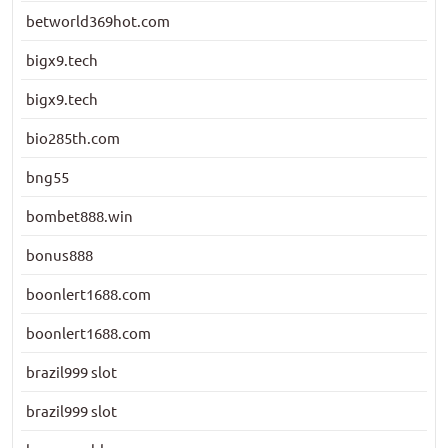
betworld369hot.com
bigx9.tech
bigx9.tech
bio285th.com
bng55
bombet888.win
bonus888
boonlert1688.com
boonlert1688.com
brazil999 slot
brazil999 slot