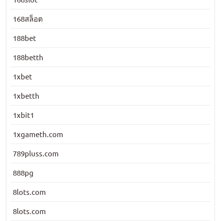
168สล็อต
188bet
188betth
1xbet
1xbetth
1xbit1
1xgameth.com
789pluss.com
888pg
8lots.com
8lots.com