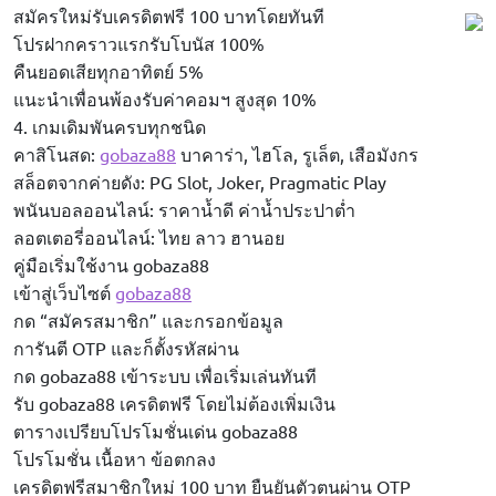
สมัครใหม่รับเครดิตฟรี 100 บาทโดยทันที
โปรฝากคราวแรกรับโบนัส 100%
คืนยอดเสียทุกอาทิตย์ 5%
แนะนำเพื่อนพ้องรับค่าคอมฯ สูงสุด 10%
4. เกมเดิมพันครบทุกชนิด
คาสิโนสด:
gobaza88
บาคาร่า, ไฮโล, รูเล็ต, เสือมังกร
สล็อตจากค่ายดัง: PG Slot, Joker, Pragmatic Play
พนันบอลออนไลน์: ราคาน้ำดี ค่าน้ำประปาต่ำ
ลอตเตอรี่ออนไลน์: ไทย ลาว ฮานอย
คู่มือเริ่มใช้งาน gobaza88
เข้าสู่เว็บไซต์
gobaza88
กด “สมัครสมาชิก” และกรอกข้อมูล
การันตี OTP และก็ตั้งรหัสผ่าน
กด gobaza88 เข้าระบบ เพื่อเริ่มเล่นทันที
รับ gobaza88 เครดิตฟรี โดยไม่ต้องเพิ่มเงิน
ตารางเปรียบโปรโมชั่นเด่น gobaza88
โปรโมชั่น เนื้อหา ข้อตกลง
เครดิตฟรีสมาชิกใหม่ 100 บาท ยืนยันตัวตนผ่าน OTP