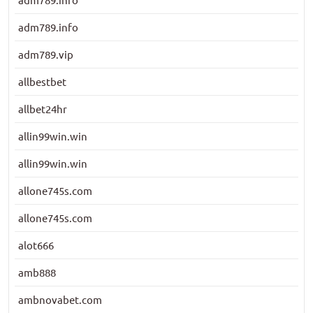
adm789.info
adm789.vip
allbestbet
allbet24hr
allin99win.win
allin99win.win
allone745s.com
allone745s.com
alot666
amb888
ambnovabet.com