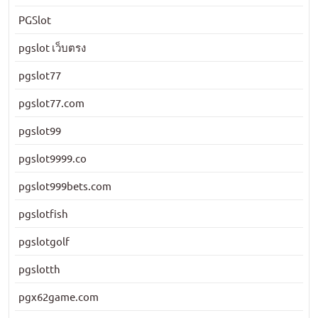
PGSlot
pgslot เว็บตรง
pgslot77
pgslot77.com
pgslot99
pgslot9999.co
pgslot999bets.com
pgslotfish
pgslotgolf
pgslotth
pgx62game.com