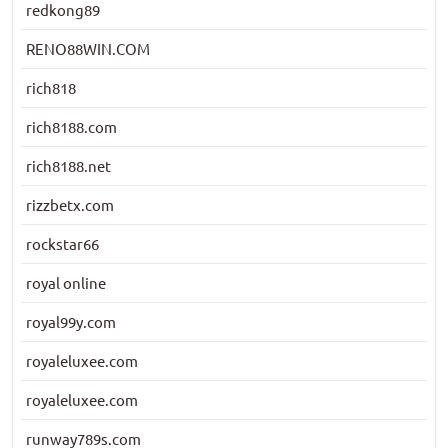
redkong89
RENO88WIN.COM
rich818
rich8188.com
rich8188.net
rizzbetx.com
rockstar66
royal online
royal99y.com
royaleluxee.com
royaleluxee.com
runway789s.com