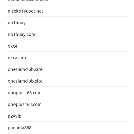
niseko168bet.net
no1huay
no1huay.com
okc4
okcasino
onesiamclub.site
onesiamclub.site
onoplus168.com
onoplus168.com
p2vvip
panama888