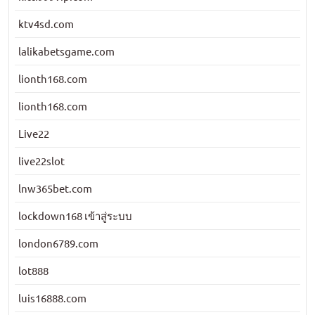
ktv4sd.com
lalikabetsgame.com
lionth168.com
lionth168.com
Live22
live22slot
lnw365bet.com
lockdown168 เข้าสู่ระบบ
london6789.com
lot888
luis16888.com