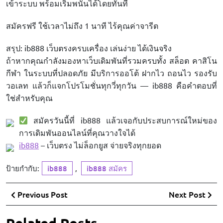
เข้าระบบ พร้อมเริ่มพนันได้โดยทันที
สมัครฟรี ใช้เวลาไม่ถึง 1 นาที ไร้คุณค่าจารีต
สรุป: ib888 เว็บตรงครบเครื่อง เล่นง่าย ได้เงินจริง
ถ้าหากคุณกำลังมองหาเว็บเดิมพันที่รวมครบทั้ง สล็อต คาสิโน
กีฬา ในระบบที่ปลอดภัย มีบริการออโต้ ฝากไว ถอนไว รองรับ
วอเลท แล้วก็แจกโปรโมชั่นทุกวี่ทุกวัน — ib888 คือคำตอบที่
ใช่สำหรับคุณ
สมัครวันนี้ที่ ib888 แล้วเจอกับประสบการณ์ใหม่ของ
การเดิมพันออนไลน์ที่คุณวางใจได้
ib888
– เว็บตรง ไม่ล็อกยูส จ่ายจริงทุกยอด
ป้ายกำกับ:
ib888
,
ib888 สมัคร
แนะแนว
Previous
Ne
Previous Post
Next Post
เรื่อง
Post
Po
Related Posts