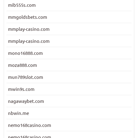
mib555s.com
mmgoldsbets.com
mmplay-casino.com
mmplay-casino.com
mono16888.com
moza888.com
mun789slot.com
mwin9s.com
nagawaybet.com
nbwin.me
nemo168casino.com
nemo168casino.com