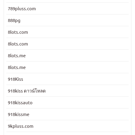
789pluss.com
888pg
8lots.com
8lots.com
8lots.me
8lots.me
918Kiss
918kiss ดาวน์โหลด
918kissauto
918kissme
9kpluss.com