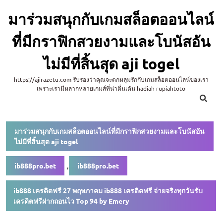
Skip
มาร่วมสนุกกับเกมสล็อตออนไลน์
to
content
ที่มีกราฟิกสวยงามและโบนัสอัน
ไม่มีที่สิ้นสุด aji togel
https://ajirazetu.com รับรองว่าคุณจะตกหลุมรักกับเกมสล็อตออนไลน์ของเรา
เพราะเรามีหลากหลายเกมส์ที่น่าตื่นเต้น hadiah rupiahtoto
มาร่วมสนุกกับเกมสล็อตออนไลน์ที่มีกราฟิกสวยงามและโบนัสอัน
ไม่มีที่สิ้นสุด aji togel
,
ib888pro.bet
ib888pro.bet
ib888 เครดิตฟรี 27 พฤษภาคม ib888 เครดิตฟรี จ่ายจริงทุกวันรับ
เครดิตฟรีฝากถอนไว Top 94 by Emery