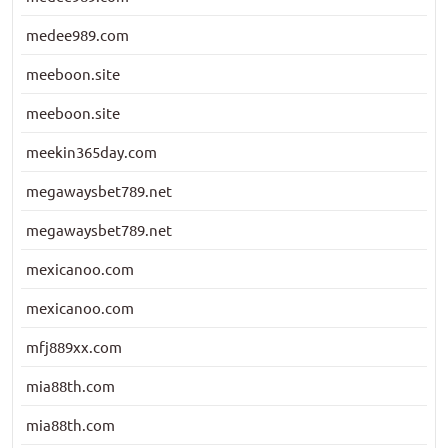
medee989.com
meeboon.site
meeboon.site
meekin365day.com
megawaysbet789.net
megawaysbet789.net
mexicanoo.com
mexicanoo.com
mfj889xx.com
mia88th.com
mia88th.com