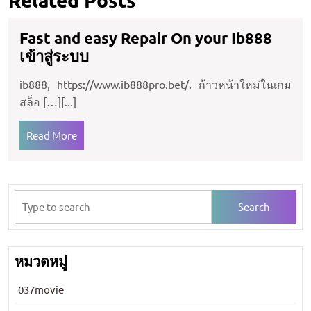
Fast and easy Repair On your Ib888
Fast
เข้าสู่ระบบ
and
ib888, https://www.ib888pro.bet/. ก้าวหน้าใหม่ในเกม
easy
สล็อ […][...]
Repair
On
Read
Read More
your
More
Ib888
เข้า
Search
สู่
for:
ระบบ
หมวดหมู่
037movie