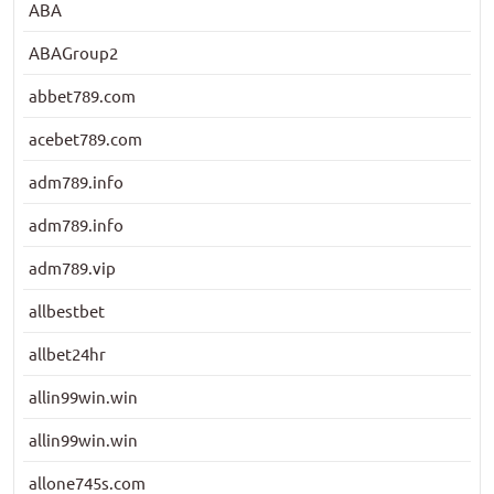
ABA
ABAGroup2
abbet789.com
acebet789.com
adm789.info
adm789.info
adm789.vip
allbestbet
allbet24hr
allin99win.win
allin99win.win
allone745s.com