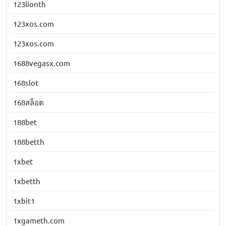
123lionth
123xos.com
123xos.com
1688vegasx.com
168slot
168สล็อต
188bet
188betth
1xbet
1xbetth
1xbit1
1xgameth.com