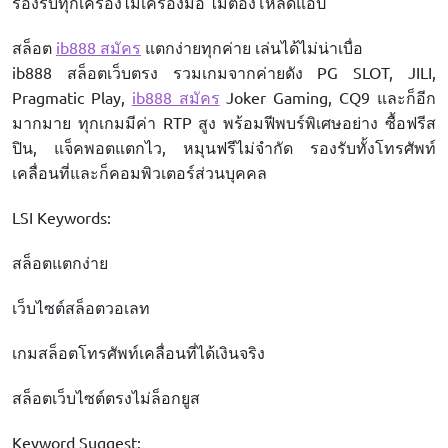
รองรับทุกเครื่องไม้เครื่องมือ ไม่ต้องโหลดแอป
สล็อต
ib888 สมัคร
แตกง่ายทุกค่าย เล่นได้ไม่น่าเบื่อ
ib888 สล็อตเว็บตรง รวมเกมจากค่ายดัง PG SLOT, JILI,
Pragmatic Play,
ib888 สมัคร
Joker Gaming, CQ9 และก็อีก
มากมาย ทุกเกมมีค่า RTP สูง พร้อมฟีพบร์พิเศษอย่าง ซื้อฟรีส
ปิน, แจ็คพอตแตกไว, หมุนฟรีไม่จำกัด รองรับทั้งโทรศัพท์
เคลื่อนที่และก็คอมพิวเตอร์ส่วนบุคคล
LSI Keywords:
สล็อตแตกง่าย
เว็บไซต์สล็อตวอเลท
เกมสล็อตโทรศัพท์เคลื่อนที่ได้เงินจริง
สล็อตเว็บไซต์ตรงไม่ล็อกยูส
Keyword Suggest: