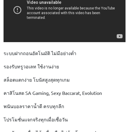
ระบบฝากถอนอัตโนมัติ ไม่มีอย่างต่ำ
รองรับทรูวอเลท ใช้งานง่าย
สล็อตแตกง่าย โบนัสสูงสุดทุกเกม
คาสิโนสด SA Gaming, Sexy Baccarat, Evolution
พนันบอลราคาน้ำดี ครบทุกลีก
โปรโมชั่นแจกจริงทุกเมื่อเชื่อวัน