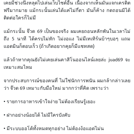
เคยมีช่วงนึงหลุดไปเล่นเว็บไซต์อื่น เนื่องจากเห็นมันแจกเครดิต
ฟรีมากมาย แม้กระนั้นเล่นได้แค่ไม่กี่ตา มันก็ค้าง กดถอนมิได้
ติดต่อใครก็ไม่มี
แม้กระนั้น จ๊วด 69 เป็นของจริง ผมเคยถอนหลักพันในเวลาไม่
ถึง 5 นาที ได้ครบไม่หัก ไม่งอแง ไม่มีเทเทิร์นบ้าๆบอๆ แถม
แอดมินก็ตอบเร็ว (ถ้าเกิดอยากคุยก็มีแชทสด)
แล้วถ้าหากคุณยังไม่เคยเล่นคาสิโนออนไลน์เลยล่ะ juad69 จะ
เหมาะสมไหม
จากประสบการณ์ของคนที่ ไม่ใช่นักการพนัน ผมกล้ากล่าวเลย
ว่า จ๊วด 69 เหมาะกับมือใหม่ มากกว่าที่คิด เพราะว่า
• รายการอาหารเข้าใจง่าย ไม่ต้องเรียนรู้เยอะ
• ฝากอย่างน้อยได้ ไม่มีใครบังคับ
• มีระบบออโต้ทั้งหมดทุกอย่าง ไม่ต้องง้อแอดไม่น