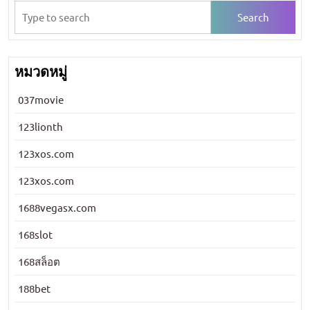
Search
for:
หมวดหมู่
037movie
123lionth
123xos.com
123xos.com
1688vegasx.com
168slot
168สล็อต
188bet