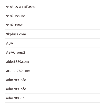
918kiss ดาวน์โหลด
918kissauto
918kissme
9kpluss.com
ABA
ABAGroup2
abbet789.com
acebet789.com
adm789.info
adm789.info
adm789.vip