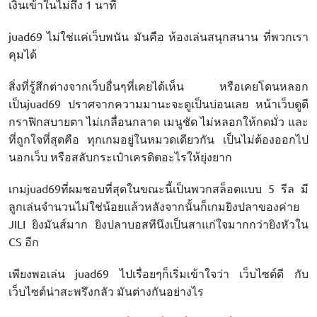
เงินเข้าในไม่ถึง 1 นาที
juad69 ไม่ใช่แค่เว็บพนัน มันคือ ห้องเล่นสนุกสนาน ที่พวกเรา
คุมได้
สิ่งที่รู้สึกต่างจากเว็บอื่นๆที่เคยได้เห็น หรือเคยโดนหลอก
เป็นjuad69 ปราศจากความมานะจะดูเป็นบ่อนเลย หน้าเว็บดูดี
กราฟิกสบายตา ไม่เกลื่อนกลาด เมนูชัด ไม่หลอกให้กดมั่ว และ
ที่ถูกใจที่สุดคือ ทุกเกมอยู่ในหมวดเดียวกัน เป็นไม่ต้องออกไป
นอกเว็บ หรือสลับกระเป๋าเครดิตอะไรให้ยุ่งยาก
เกมjuad69ที่ผมชอบที่สุดในขณะนี้เป็นพวกสล็อตแบบ 5 รีล มี
ลูกเล่นจำนวนไม่ใช่น้อยแล้วหลังจากนั้นก็เกมยิงปลาของค่าย
JILI ยิงมันส์มาก ยิงปลาบอสทีนึงเป็นสาแก่ใจมากกว่ายิงหัวใน
CS อีก
เพียงพอเล่น juad69 ไปเรื่อยๆก็เริ่มเข้าใจว่า เว็บไซต์ดี กับ
เว็บไซต์น่าสะพรึงกลัว มันต่างกันอย่างไร