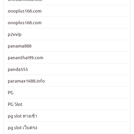
onoplus168.com
onoplus168.com
p2vvip
panama888
pananthai99.com
panda555
paramax1688.info
PG
PG Slot
pg slot ทางเข้า
pg slot เว็บตรง