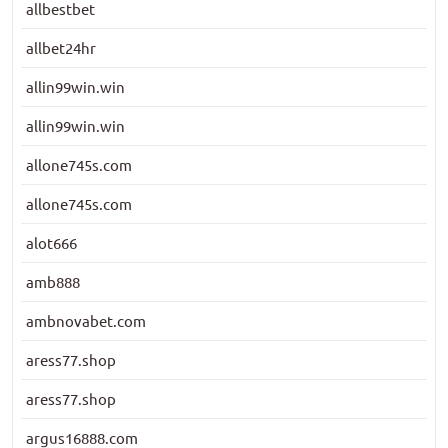
allbestbet
allbet24hr
allin99win.win
allin99win.win
allone745s.com
allone745s.com
alot666
amb888
ambnovabet.com
aress77.shop
aress77.shop
argus16888.com