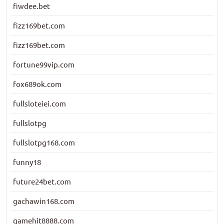
fiwdee.bet
fizz169bet.com
fizz169bet.com
fortune99vip.com
fox689ok.com
fullsloteiei.com
fullslotpg
fullslotpg168.com
funny18
future24bet.com
gachawin168.com
gamehit8888.com