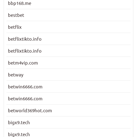
bbp168.me
bestbet
betflix
betflixtikto.info
betflixtikto.info
betm4vip.com
betway
betwin6666.com
betwin6666.com
betworld369hot.com
bigx9.tech
bigx9.tech