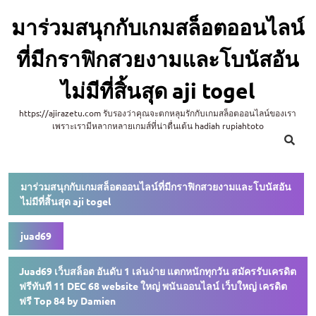
Skip
มาร่วมสนุกกับเกมสล็อตออนไลน์
to
content
ที่มีกราฟิกสวยงามและโบนัสอัน
ไม่มีที่สิ้นสุด aji togel
https://ajirazetu.com รับรองว่าคุณจะตกหลุมรักกับเกมสล็อตออนไลน์ของเรา
เพราะเรามีหลากหลายเกมส์ที่น่าตื่นเต้น hadiah rupiahtoto
มาร่วมสนุกกับเกมสล็อตออนไลน์ที่มีกราฟิกสวยงามและโบนัสอัน
ไม่มีที่สิ้นสุด aji togel
juad69
Juad69 เว็บสล็อต อันดับ 1 เล่นง่าย แตกหนักทุกวัน สมัครรับเครดิต
ฟรีทันที 11 DEC 68 website ใหญ่ พนันออนไลน์ เว็บใหญ่ เครดิต
ฟรี Top 84 by Damien