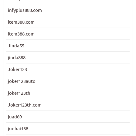
infyplus888.com
item388.com
item388.com
Jinda55
jinda888
Joker123
joker123auto
joker123th
Joker123th.com
juad69
judhai168