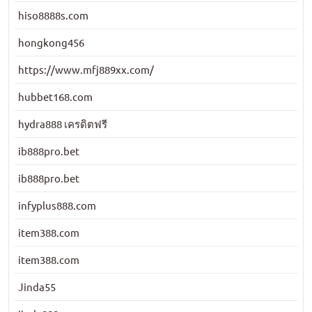
hiso8888s.com
hongkong456
https://www.mfj889xx.com/
hubbet168.com
hydra888 เครดิตฟรี
ib888pro.bet
ib888pro.bet
infyplus888.com
item388.com
item388.com
Jinda55