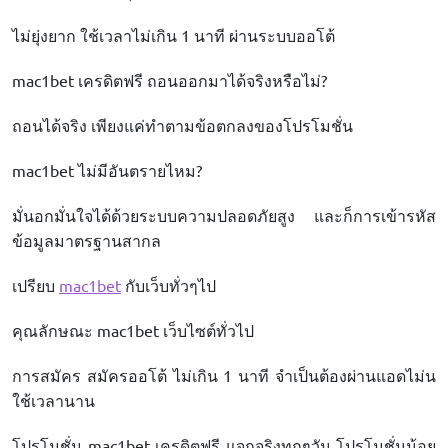
ไม่ยุ่งยาก ใช้เวลาไม่เกิน 1 นาที ผ่านระบบออโต้
mac1bet เครดิตฟรี ถอนออกมาได้จริงหรือไม่?
ถอนได้จริง เพียงแค่ทำตามข้อตกลงของโปรโมชั่น
mac1bet ไม่มีอันตรายไหม?
มั่นอกมั่นใจได้ด้วยระบบความปลอดภัยสูง และก็การเข้ารหัส
ข้อมูลมาตรฐานสากล
เปรียบ
mac1bet
กับเว็บทั่วๆไป
คุณลักษณะ mac1bet เว็บไซต์ทั่วไป
การสมัคร สมัครออโต้ ไม่เกิน 1 นาที จำเป็นต้องผ่านแอดไม่น
ใช้เวลานาน
โปรโมชั่น mac1bet เครดิตฟรี แจกจริงทุกๆวัน โปรโมชั่นน้อย