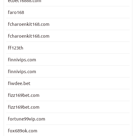
etbet16888.com
faro168
fcharoenkit168.com
fcharoenkit168.com
ff123th
finnivips.com
finnivips.com
fiwdee.bet
fizz169bet.com
fizz169bet.com
fortune99vip.com
fox689ok.com