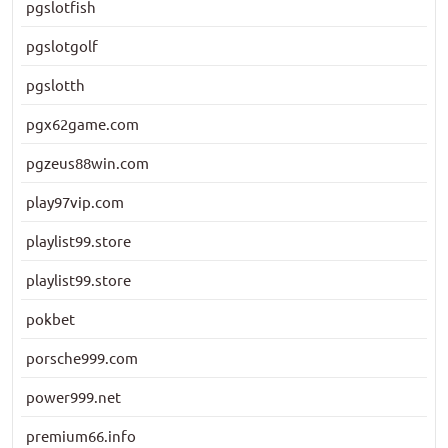
pgslotfish
pgslotgolf
pgslotth
pgx62game.com
pgzeus88win.com
play97vip.com
playlist99.store
playlist99.store
pokbet
porsche999.com
power999.net
premium66.info