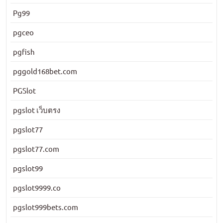
Pg99
pgceo
pgfish
pggold168bet.com
PGSlot
pgslot เว็บตรง
pgslot77
pgslot77.com
pgslot99
pgslot9999.co
pgslot999bets.com