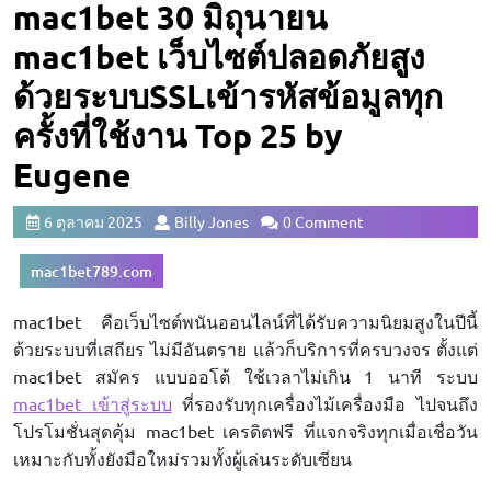
mac1bet 30 มิถุนายน
mac1bet เว็บไซต์ปลอดภัยสูง
ด้วยระบบSSLเข้ารหัสข้อมูลทุก
ครั้งที่ใช้งาน Top 25 by
Eugene
6
Billy
6 ตุลาคม 2025
Billy Jones
0 Comment
ตุลาคม
Jones
2025
mac1bet789.com
mac1bet คือเว็บไซต์พนันออนไลน์ที่ได้รับความนิยมสูงในปีนี้
ด้วยระบบที่เสถียร ไม่มีอันตราย แล้วก็บริการที่ครบวงจร ตั้งแต่
mac1bet สมัคร แบบออโต้ ใช้เวลาไม่เกิน 1 นาที ระบบ
mac1bet เข้าสู่ระบบ
ที่รองรับทุกเครื่องไม้เครื่องมือ ไปจนถึง
โปรโมชั่นสุดคุ้ม mac1bet เครดิตฟรี ที่แจกจริงทุกเมื่อเชื่อวัน
เหมาะกับทั้งยังมือใหม่รวมทั้งผู้เล่นระดับเซียน