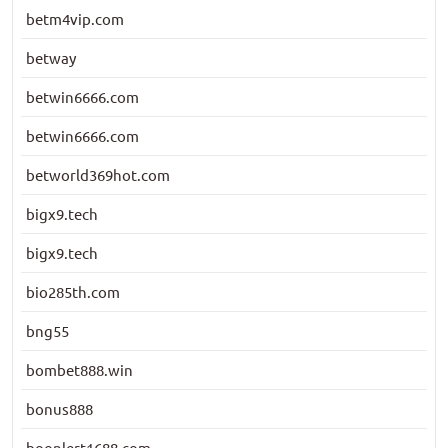
betm4vip.com
betway
betwin6666.com
betwin6666.com
betworld369hot.com
bigx9.tech
bigx9.tech
bio285th.com
bng55
bombet888.win
bonus888
boonlert1688.com