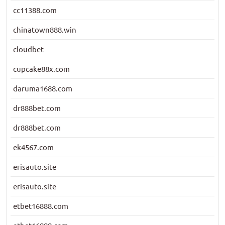
cc11388.com
chinatown888.win
cloudbet
cupcake88x.com
daruma1688.com
dr888bet.com
dr888bet.com
ek4567.com
erisauto.site
erisauto.site
etbet16888.com