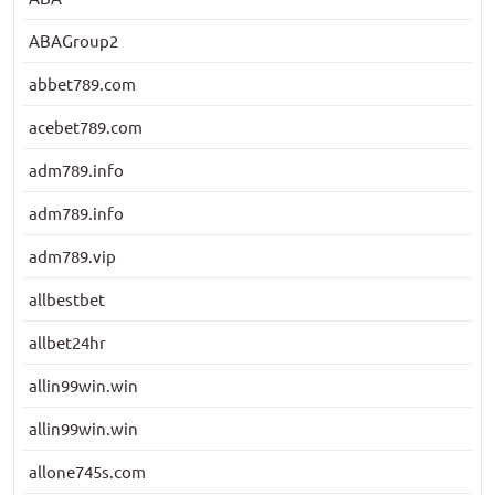
ABAGroup2
abbet789.com
acebet789.com
adm789.info
adm789.info
adm789.vip
allbestbet
allbet24hr
allin99win.win
allin99win.win
allone745s.com