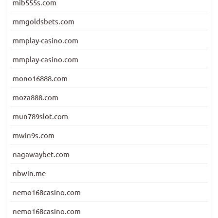
mib555s.com
mmgoldsbets.com
mmplay-casino.com
mmplay-casino.com
mono16888.com
moza888.com
mun789slot.com
mwin9s.com
nagawaybet.com
nbwin.me
nemo168casino.com
nemo168casino.com