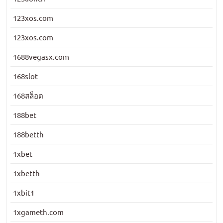
ต่ำ
ไม่
123xos.com
ติด
123xos.com
เทิร์น
โอเวอร์
1688vegasx.com
เกม
168slot
ไม่
ล็อก
168สล็อต
จังหวะ
188bet
Top
100
188betth
by
1xbet
Shela
1xbetth
1xbit1
1xgameth.com