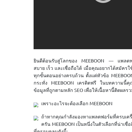
ยินดีต้อนรับสู่โลกของ MEEBOON — แพลตฟอร์ม
สบาย เร็ว และเชื่อถือได้ เมื่อคุณอยากได้สมัคร
ทุกขั้นตอนอย่างครบถ้วน ตั้งแต่หัวข้อ MEEBO
กระทั่ง MEEBOON เครดิตฟรี ในบทความนี้คุณจ
ข้อมูลที่ถูกตามหลัก SEO เพื่อให้เนื้อหานี้ติดผล
เพราะอะไรจะต้องเลือก MEEBOON
ถ้าหากคุณกำลังมองหาแพลตฟอร์มที่ครบเครื่
ครัน MEEBOON เป็นหนึ่งในตัวเลือกที่น่าเช
ที่ครอบคลุมดังนี้: