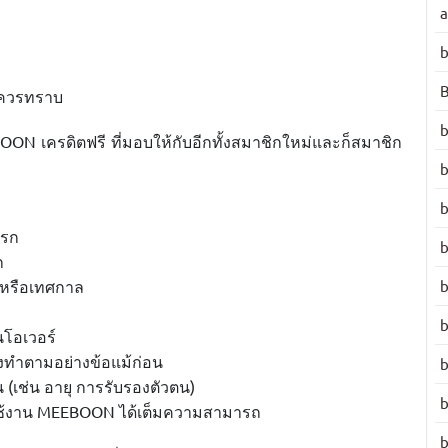
a
B
ุณควรทราบ
b
ON เครดิตฟรี ที่มอบให้กับอีกทั้งสมาชิกใหม่และก็สมาชิก
b
แรก
ก
ดหรือเทศกาล
b
นโอเวอร์
งทำตามอย่างข้อแม้ก่อน
b
ั้น (เช่น อายุ การรับรองตัวตน)
b
คุณใช้งาน MEEBOON ได้เต็มความสามารถ
b