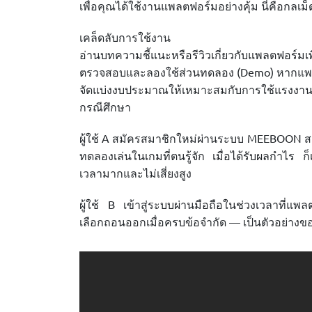
เพื่อคุณได้ใช้งานแพลตฟอร์มอย่างคุ้ม นี่คือกลเม็
เคล็ดลับการใช้งาน
อ่านบทความชี้แนะหรือรีวิวเกี่ยวกับแพลตฟอร์มเพ
ตรวจสอบและลองใช้ส่วนทดลอง (Demo) หากแพลต
จัดแบ่งงบประมาณให้เหมาะสมกับการใช้แรงงาน ไม
กรณีศึกษา
ผู้ใช้ A สมัครสมาชิกใหม่ผ่านระบบ MEEBOON สมั
ทดลองเล่นในเกมที่ตนรู้จัก เมื่อได้รับผลกำไร 
เวลามากและไม่เสี่ยงสูง
ผู้ใช้ B เข้าสู่ระบบผ่านมือถือในช่วงเวลาที่แ
เลือกถอนออกเมื่อครบข้อจำกัด — เป็นตัวอย่าง