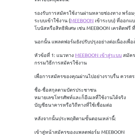
รองรับการสมัครใช้งานผ่านหลายช่องทาง พร้อมฐา
ระบบเข้าใช้งาน (
MEEBOON
เข้าระบบ) ที่ออกแบบ
โบนัสหรือสิทธิพิเศษ เช่น MEEBOON เครดิตฟรี ท
นอกนั้น แพลตฟอร์มยังปรับปรุงอย่างต่อเนื่องเพื่อล
หัวข้อที่ 1: แนวทาง
MEEBOON เข้าสู่ระบบ
สมัครอ
กรรมวิธีการสมัครใช้งาน
เพื่อการสมัครของคุณผ่านไปอย่างราบรื่น ควรตระเ
ชื่อ-ชื่อสกุลตามบัตรประชาชน
หมายเลขโทรศัพท์และก็อีเมลที่ใช้งานได้จริง
บัญชีธนาคารหรือวิถีทางที่ใช้เชื่อมต่อ
หลังจากนั้นประพฤติตามขั้นตอนเหล่านี้:
เข้าสู่หน้าสมัครของแพลตฟอร์ม MEEBOON