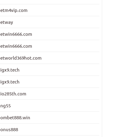
betm4vip.com
betway
betwin6666.com
betwin6666.com
etworld369hot.com
igx9.tech
igx9.tech
io285th.com
bng55
bombet888.win
bonus888