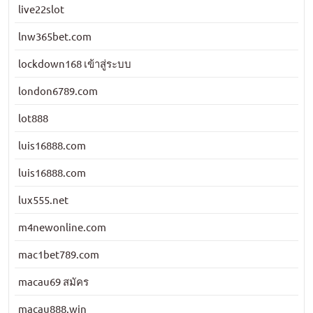
live22slot
lnw365bet.com
lockdown168 เข้าสู่ระบบ
london6789.com
lot888
luis16888.com
luis16888.com
lux555.net
m4newonline.com
mac1bet789.com
macau69 สมัคร
macau888.win