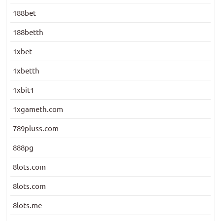
by
188bet
Maribel
188betth
1xbet
1xbetth
1xbit1
1xgameth.com
789pluss.com
888pg
8lots.com
8lots.com
8lots.me