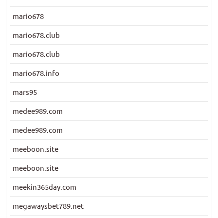
mario678
mario678.club
mario678.club
mario678.info
mars95
medee989.com
medee989.com
meeboon.site
meeboon.site
meekin365day.com
megawaysbet789.net