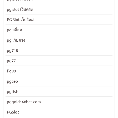
pg slot เว็บตรง
PG Slot เว็บใหม่
pg สล็อต
pg เว็บตรง
pg718
pg77
Pg99
pgceo
pgfish
pggold168bet.com
PGSlot