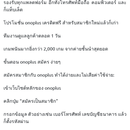
รองรับทุกแพลตฟอร์ม อีกทั้งโทรศัพท์มือถือ คอมพิวเตอร์ และ
ก็แท็บเล็ต
โปรโมชั่น onoplus เครดิตฟรี สำหรับสมาชิกใหม่แล้วก็เก่า
ทีมงานดูแลลูกค้าตลอด 1 วัน
เกมพนันมากยิ่งกว่า 2,000 เกม จากค่ายชั้นนำสุดยอด
ขั้นตอน onoplus สมัคร ง่ายๆ
สมัครสมาชิกกับ onoplus ทำได้ง่ายและไม่เสียค่าใช้จ่าย:
เข้าเว็บไซต์หลักของ onoplus
คลิกปุ่ม “สมัครเป็นสมาชิก”
กรอกข้อมูล ตัวอย่างเช่น เบอร์โทรศัพท์ เลขบัญชีธนาคาร แล้ว
ก็ตั้งรหัสผ่าน