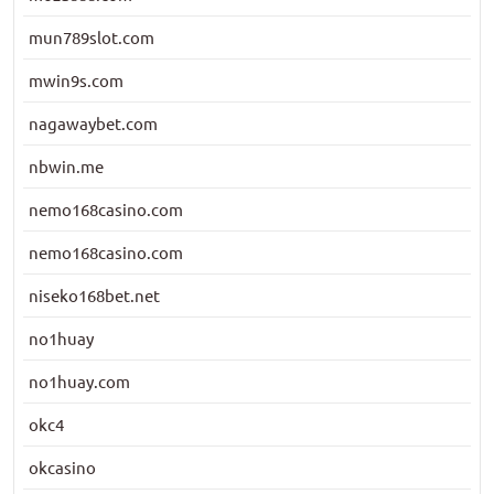
mun789slot.com
mwin9s.com
nagawaybet.com
nbwin.me
nemo168casino.com
nemo168casino.com
niseko168bet.net
no1huay
no1huay.com
okc4
okcasino