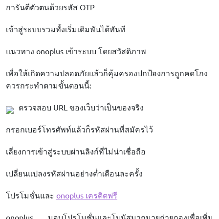
การันตีตัวตนด้วยรหัส OTP
เข้าสู่ระบบรวมทั้งเริ่มเดิมพันได้ทันที
แนวทาง onoplus เข้าระบบ โดยสวัสดิภาพ
เพื่อให้เกิดความปลอดภัยแล้วก็คุ้มครองปกป้องการถูกคดโกง
ควรกระทำตามขั้นตอนนี้:
ตรวจสอบ URL ของเว็บว่าเป็นของจริง
กรอกเบอร์โทรศัพท์แล้วก็รหัสผ่านที่สมัครไว้
เลี่ยงการเข้าสู่ระบบผ่านลิงก์ที่ไม่น่าเชื่อถือ
เปลี่ยนแปลงรหัสผ่านอย่างต่ำเดือนละครั้ง
โปรโมชั่นและ
onoplus เครดิตฟรี
onoplus มอบโปรโมชั่นและโบนัสมากมายก่ายกองเพื่อเพิ่ม