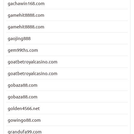
gachawin168.com
gamehit8888.com
gamehit8888.com
gaojing888
gem99ths.com
goatbetroyalcasino.com
goatbetroyalcasino.com
gobaza88.com
gobaza88.com
golden4566.net
gowingo88.com
grandufa99.com