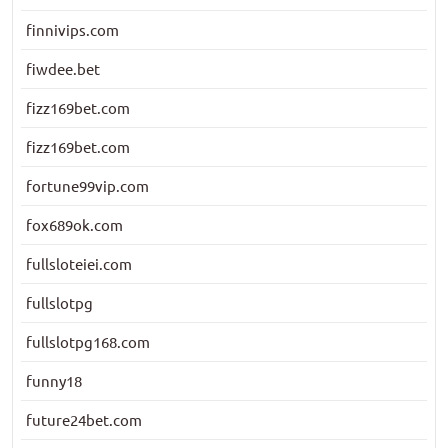
finnivips.com
fiwdee.bet
fizz169bet.com
fizz169bet.com
fortune99vip.com
fox689ok.com
fullsloteiei.com
fullslotpg
fullslotpg168.com
funny18
future24bet.com