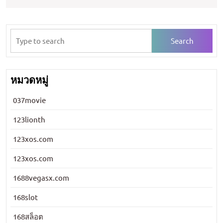
onoplus
เครดิต
Search
ฟรี
for:
เพื่อน
บอก
เว็บ
หมวดหมู่
ดี
ระบบ
037movie
ดี
123lionth
ปลอดภัย
สูง
123xos.com
กำไร
123xos.com
เข้า
ไว
1688vegasx.com
แน่นอน
168slot
Top
95
168สล็อต