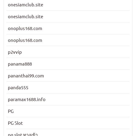
onesiamclub.site
onesiamclub.site
onoplus168.com
onoplus168.com
p2vvip
panama888
pananthai99.com
panda555
paramax1688.info
PG
PG Slot
pg slot ทางเข้า