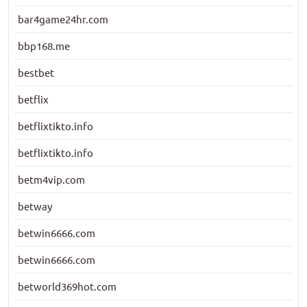
bar4game24hr.com
bbp168.me
bestbet
betflix
betflixtikto.info
betflixtikto.info
betm4vip.com
betway
betwin6666.com
betwin6666.com
betworld369hot.com