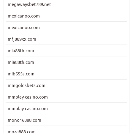
megawaysbet789.net
mexicanoo.com
mexicanoo.com
mfj889xx.com
mia88th.com
mia88th.com
mib555s.com
mmgoldsbets.com
mmplay-casino.com
mmplay-casino.com
mono16888.com
moza888.com