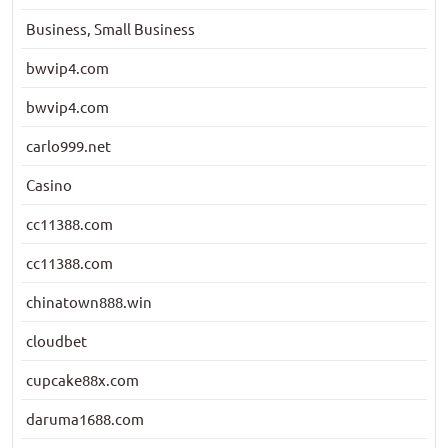
Business, Small Business
bwvip4.com
bwvip4.com
carlo999.net
Casino
cc11388.com
cc11388.com
chinatown888.win
cloudbet
cupcake88x.com
daruma1688.com