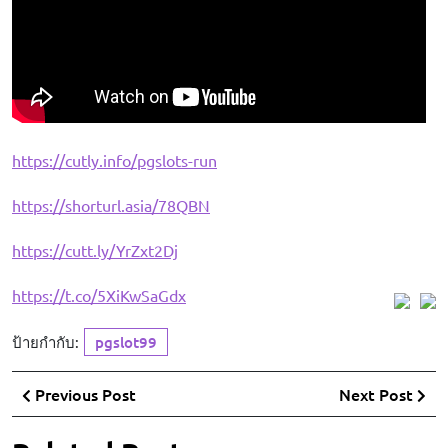
https://cutly.info/pgslots-run
https://shorturl.asia/78QBN
https://cutt.ly/YrZxt2Dj
https://t.co/5XiKwSaGdx
ป้ายกำกับ:
pgslot99
แนะแนว
Previous
Ne
Previous Post
Next Post
เรื่อง
Post
Po