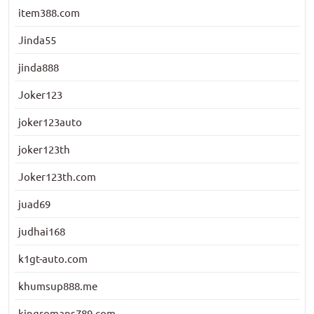
item388.com
Jinda55
jinda888
Joker123
joker123auto
joker123th
Joker123th.com
juad69
judhai168
k1gt-auto.com
khumsup888.me
kingromans789.com