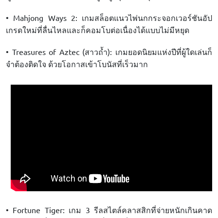
• Mahjong Ways 2: เกมสล็อตแนวไพ่นกกระจอกเวอร์ชันอัป
เกรดใหม่ที่ลื่นไหลและก็คอมโบต่อเนื่องได้แบบไม่มีหยุด
• Treasures of Aztec (สาวถ้ำ): เกมยอดนิยมแห่งปีที่ผู้ใดเล่นก็
จำต้องติดใจ ด้วยโอกาสเข้าโบนัสที่เร็วมาก
• Fortune Tiger: เกม 3 รีลสไตล์คลาสสิกที่จ่ายหนักเกินคาด