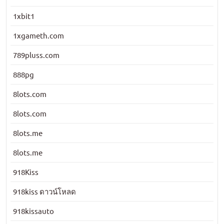
สไตล
1xbit1
VIP
pg9
1xgameth.com
เว็บ
789pluss.com
นี้
ไม่
888pg
กั๊ก
8lots.com
แจก
หนั
8lots.com
ทุก
8lots.me
บิล
5
8lots.me
กัน
918Kiss
68
918kiss ดาวน์โหลด
918kissauto