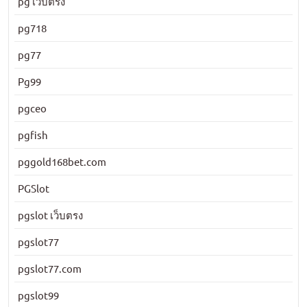
pg เว็บตรง
pg718
pg77
Pg99
pgceo
pgfish
pggold168bet.com
PGSlot
pgslot เว็บตรง
pgslot77
pgslot77.com
pgslot99