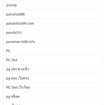
p2vvip
panama888
pananthai99.com
panda555
paramax1688.info
PG
PG Slot
pg slot ทางเข้า
pg slot เว็บตรง
PG Slot เว็บใหม่
pg สล็อต