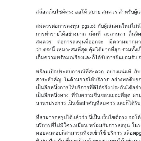
ส
ล็อต
เว็บไซต์
ตรง
ออ
โต้
สบาย
สมควร
สำหรับ
ผู้
เล
สมควร
ต่อ
การลงทุน
pgslot
กับ
ผู้
เล่น
คนใหม่
ไม่น
การทำ
รายได้
อย่างมาก
เต็มที่
ละลานตา
ตื่น
จิ
สมควร
ต่อ
การลงทุน
ที่
ออกจะ
มี
ความมากมา
ว่า
ตรงนี้
เหมาะสมที่สุด
คุ้ม
ได้มาก
ที่สุด
รวมทั้ง
เ
เต็ม
ความพร้อมเพรียง
และก็
ได้รับ
การยินยอม
รับ
อ
พร้อม
เปิด
ประสบการณ์
ที่
สะดวก
อย่างแน่แท้
กับ
สาระสำคัญ
ในด้าน
การ
ให้บริการ
อย่าง
พอดี
บอ
เป็น
อีก
หนึ่ง
การ
ให้บริการ
ที่
ดี
ได้
จริง
ประกัน
ได้อย่
เป็น
อีก
หนึ่ง
ทาง
ที่
รับ
ความชื่นชอบ
เยอะที่สุด
ผ่า
นานาประการ
เป็น
ข้อสำคัญ
ที่
สมควร
และก็
ได้รับ
ที่สามารถ
สรุป
ได้
แล้ว
ว่า
นี่
เป็น
เว็บไซต์
ตรง
ออ
โต้
บริการ
ที่
ไม่มีใครเหมือน
พร้อมกับ
การลงทุน
ใน
ร
คอย
คน
ตอบ
ก็
สามารถ
ที่จะ
เข้า
ใช้
บริการ
ส
ล็อต
p
พิเศษ
ปัจจุบัน
ที่มา
พร้อมด้วย
การลงทุน
ได้
อย่างม