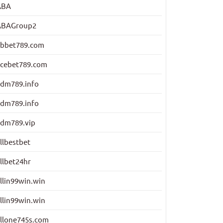
ABA
ABAGroup2
abbet789.com
cebet789.com
dm789.info
dm789.info
dm789.vip
llbestbet
llbet24hr
llin99win.win
llin99win.win
llone745s.com