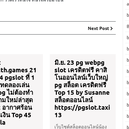
a
B
Next
Next Post
Post
b
b
t
มิ.ย. 23 pg webpg
tth.games 21
slot เครดิตฟรี คาสิ
 pgslot ที่ 1
โนออนไลน์เว็บใหญ่
ทดลองเล่น
pg สล็อต เครดิตฟรี
pg ไม่ต้องทำ
Top 15 by Susanne
b
เกมใหม่ล่าสุด
สล็อตออนไลน์
b
t อากาศร้อน
https://pgslot.taxi
มิ.ย.
นเงิน Top 45
13
b
Pgslot
23
la
เว็บไซต์สล็อตออนไลน์น้อง
b