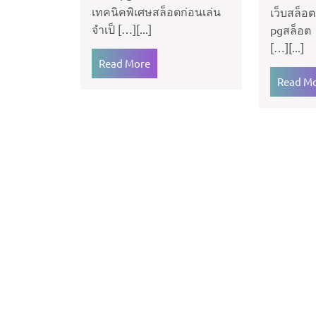
PG
เทคนิคพิเศษสล็อตก่อนเล่น
เว็บสล็อ
เว็บไซต์pg
จำเป็ […][...]
pgสล็อต ฟ
slot
[…][...]
เครดิต
Read
Read More
ฟรี
More
Read M
คา
สิ
โน
ออนไลน์
เว็บ
ใหญ่
สล็อตpg
ทดลอง
เล่น
Top
75
by
Von