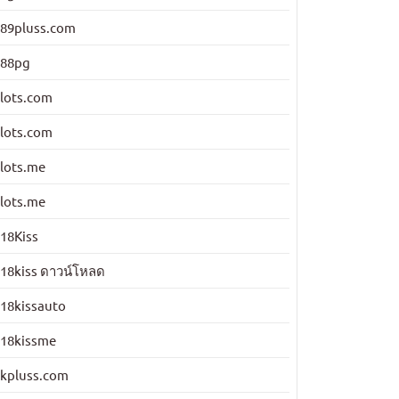
89pluss.com
888pg
lots.com
lots.com
lots.me
lots.me
18Kiss
18kiss ดาวน์โหลด
18kissauto
18kissme
kpluss.com