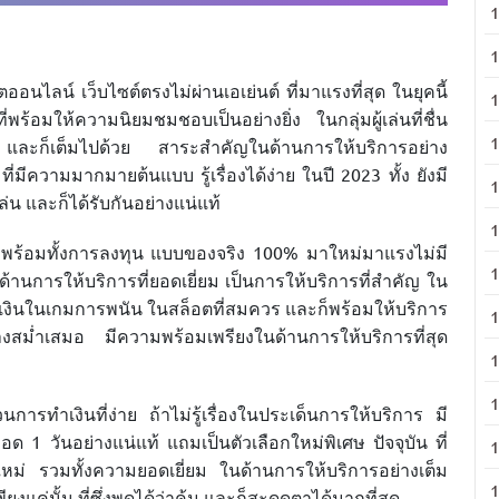
1
ต
ออนไลน์
เว็บไซต์
ตรง
ไม่
ผ่าน
เอเย่นต์
ที่มา
แรง
ที่สุด
ใน
ยุคนี้
ี่
พร้อม
ให้
ความนิยมชมชอบ
เป็นอย่างยิ่ง
ใน
กลุ่ม
ผู้
เล่น
ที่ชื่น
และก็
เต็มไปด้วย
สาระสำคัญ
ในด้าน
การ
ให้บริการ
อย่าง
ที่
มี
ความมากมาย
ต้นแบบ
รู้เรื่อง
ได้
ง่าย
ใน
ปี
2023
ทั้ง
ยัง
มี
1
ล่น
และก็
ได้รับ
กัน
อย่างแน่แท้
1
า
พร้อมทั้ง
การลงทุน
แบบ
ของจริง
100%
มา
ใหม่
มาแรง
ไม่มี
1
ด้าน
การ
ให้บริการ
ที่
ยอดเยี่ยม
เป็นการ
ให้บริการ
ที่
สำคัญ
ใน
เงิน
ใน
เกม
การพนัน
ใน
ส
ล็อต
ที่
สมควร
และก็
พร้อม
ให้บริการ
1
างสม่ำเสมอ
มี
ความพร้อมเพรียง
ในด้าน
การ
ให้บริการ
ที่สุด
1
1
วนการทำ
เงิน
ที่
ง่าย
ถ้า
ไม่รู้เรื่อง
ใน
ประเด็นการ
ให้บริการ
มี
ลอด
1 วัน
อย่างแน่แท้
แถม
เป็นตัว
เลือก
ใหม่
พิเศษ
ปัจจุบัน
ที่
1
ใหม่
รวมทั้ง
ความยอดเยี่ยม
ในด้าน
การ
ให้บริการ
อย่าง
เต็ม
พียงแค่นั้น
ที่ซึ่งพูดได้ว่า
คุ้ม
และก็
สะดุดตา
ได้มาก
ที่สุด