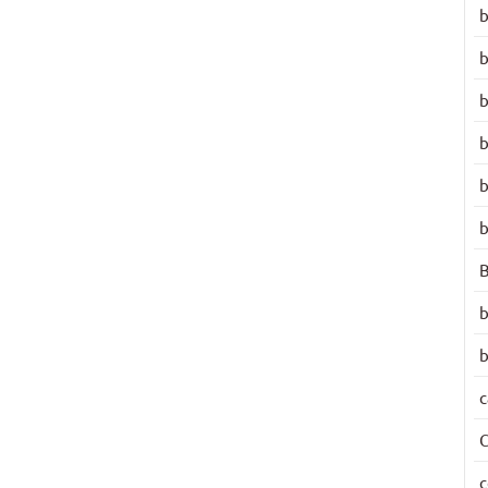
b
ใหม่
Susanne
sh
ล่าสุด
สล็อต
b
pgslot
ออนไลน์
b
อากาศ
https://pgslot.taxi
ร้อน
13
b
ไม่
b
ร้อน
เงิน
b
Top
B
45
by
Viola
c
C
c