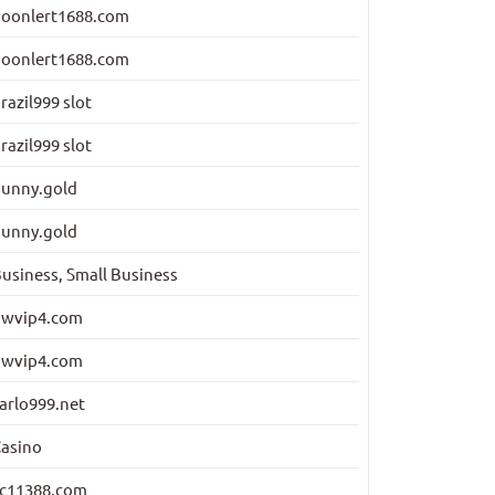
oonlert1688.com
oonlert1688.com
razil999 slot
razil999 slot
unny.gold
unny.gold
usiness, Small Business
bwvip4.com
bwvip4.com
arlo999.net
asino
c11388.com