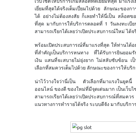
เว็บไซต์
ให้บริการ
เกม
ส
ล็อต
ที่
ดีเยี่ยมที่สุด
มาแรง
เ
เยี่ยมที่สุด
ได้
จริง
เต็มเปี่ยม
ไป
ด้วย
ลักษณะของ
กา
ได้
อย่างไม่ต้องสงสัย
ก็เลย
ทำให้
นี่
เป็น
ส
ล็อต
ขอ
ที่สุด
มากับ
การ
ให้บริการ
ตลอด
ที่
1 วัน
ลงทะเบีย
สามารถเรียกได้เลยว่า
เปิด
ประสบการณ์
ใหม่
ได้
จร
พร้อม
เปิด
ประสบการณ์
ที่มา
แรง
ที่สุด
ให้ท่าน
ได้
อ
ที่
สำคัญ
เป็น
บริการ
หนทาง
ที่
ได้รับ
การยินยอม
รั
เงิน
แสน
ที่จะ
สบาย
ไม่
ยุ่งยาก
ไม่
สลับซับซ้อน
เป
เลือก
ที่
สมควร
เต็มไปด้วย
ลักษณะของ
การ
ให้บริ
น่าไว้วางใจ
ว่านี่
เป็น
ตัวเลือก
ที่มา
แรง
ใน
ยุคนี้
ออนไลน์
ของดี
ของใหม่
ที่
มี
จุดเด่น
มาก
เป็น
เว็บไ
สามารถเรียกได้เลยว่า
เปิด
ประสบการณ์
ที่
สมควร
แนวทางการทำ
รายได้
จริง
ระบบ
ดีจัง
มากับ
บริกา