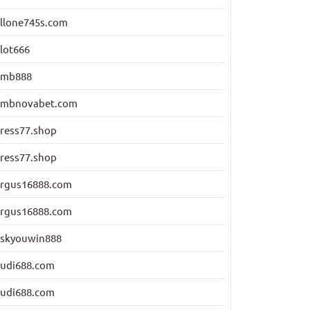
llone745s.com
lot666
amb888
ambnovabet.com
ress77.shop
ress77.shop
rgus16888.com
rgus16888.com
askyouwin888
udi688.com
udi688.com