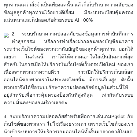
ทุกท่านแต่ว่าสิ่งจำเป็นเพียงแค่นั้น แล้วก็เก็บรักษาความลับของ
ข้อมูลลูกค้าทุกท่านไว้อย่างดีเยี่ยม มีระบบระเบียบคุ้มครอง
แน่นหนาและก็ปลอดภัยด้วยระบบ AI 100%
2. ระบบรักษาความปลอดภัยของข้อมูลการทำบันทึกการ
ทำธุรกรรม หรือการทำเรื่องฝากถอนของบัญชีธนาคาร
ระหว่างเว็บไซต์ของพวกเรากับบัญชีของลูกค้าทุกท่าน บอกได้
เลยว่า ในส่วนนี้ เราได้ให้ความเอาใจใส่เป็นอันมากที่สุด
สำหรับในการเปิดให้บริการในเว็บไซต์เว็บตรงเปิดใหม่ ของเรา
เนื่องจากพวกเราทราบดีว่า การเปิดให้บริการเว็บสล็อต
ออนไลน์ของพวกเราในประเทศไทยนั่น มีการเสี่ยงสูง ดังนั้น
พวกเราจึงได้ซื้อระบบรักษาความปลอดภัยข้อมูลในส่วนนี้ให้
อยู่สำหรับเพื่อการคุ้มครองป้องกันที่สูงที่สุด เท่ากันกับระบบ
ความมั่นคงของอเมริกาเลยค่ะ
3. ระบบรักษาความปลอดภัยสำหรับเพื่อการเล่นเกมPgslot กับ
เว็บไซต์ของพวกเรา ไม่ใช่เรื่องธรรมดา เพราะเว็บไซต์ของเรา
นำเข้าระบบการให้บริการเกมออนไลน์ทั้งสิ้นมาจากคาสิโนสด