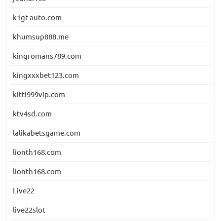
k1gt-auto.com
khumsup888.me
kingromans789.com
kingxxxbet123.com
kitti999vip.com
ktv4sd.com
lalikabetsgame.com
lionth168.com
lionth168.com
Live22
live22slot