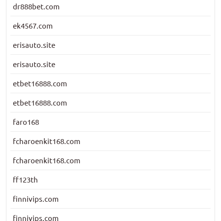
dr888bet.com
ek4567.com
erisauto.site
erisauto.site
etbet16888.com
etbet16888.com
faro168
fcharoenkit168.com
fcharoenkit168.com
ff123th
finnivips.com
finnivips.com