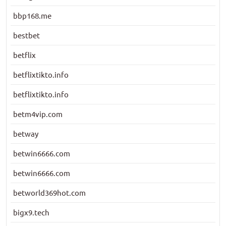
bbp168.me
bestbet
betflix
betflixtikto.info
betflixtikto.info
betm4vip.com
betway
betwin6666.com
betwin6666.com
betworld369hot.com
bigx9.tech