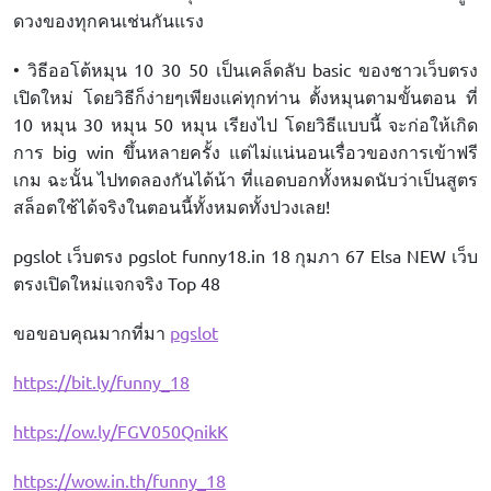
ดวงของทุกคนเช่นกันแรง
• วิธีออโต้หมุน 10 30 50 เป็นเคล็ดลับ basic ของชาวเว็บตรง
เปิดใหม่ โดยวิธีก็ง่ายๆเพียงแค่ทุกท่าน ตั้งหมุนตามขั้นตอน ที่
10 หมุน 30 หมุน 50 หมุน เรียงไป โดยวิธีแบบนี้ จะก่อให้เกิด
การ big win ขึ้นหลายครั้ง แต่ไม่แน่นอนเรื่อวของการเข้าฟรี
เกม ฉะนั้น ไปทดลองกันได้น้า ที่แอดบอกทั้งหมดนับว่าเป็นสูตร
สล็อตใช้ได้จริงในตอนนี้ทั้งหมดทั้งปวงเลย!
pgslot เว็บตรง pgslot funny18.in 18 กุมภา 67 Elsa NEW เว็บ
ตรงเปิดใหม่แจกจริง Top 48
ขอขอบคุณมากที่มา
pgslot
https://bit.ly/funny_18
https://ow.ly/FGV050QnikK
https://wow.in.th/funny_18