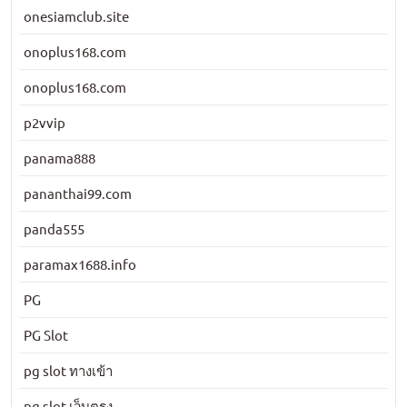
onesiamclub.site
onoplus168.com
onoplus168.com
p2vvip
panama888
pananthai99.com
panda555
paramax1688.info
PG
PG Slot
pg slot ทางเข้า
pg slot เว็บตรง