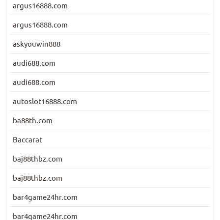
argus16888.com
argus16888.com
askyouwin888
audi688.com
audi688.com
autoslot16888.com
ba88th.com
Baccarat
baj88thbz.com
baj88thbz.com
bar4game24hr.com
bar4game24hr.com