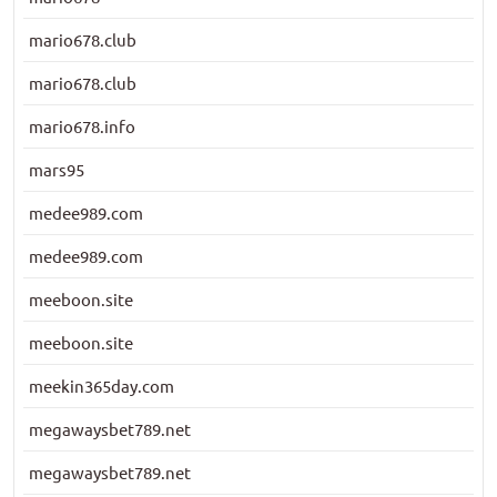
mario678.club
mario678.club
mario678.info
mars95
medee989.com
medee989.com
meeboon.site
meeboon.site
meekin365day.com
megawaysbet789.net
megawaysbet789.net