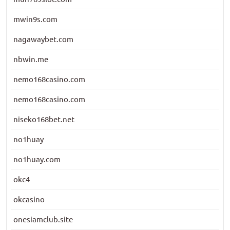
mwin9s.com
nagawaybet.com
nbwin.me
nemo168casino.com
nemo168casino.com
niseko168bet.net
no1huay
no1huay.com
okc4
okcasino
onesiamclub.site