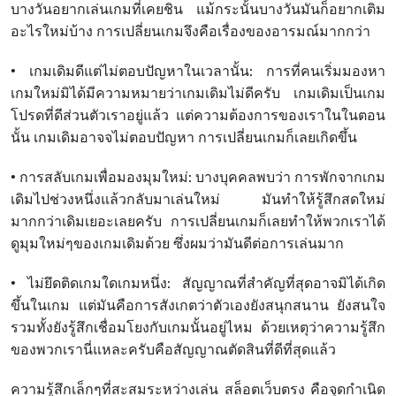
บางวันอยากเล่นเกมที่เคยชิน แม้กระนั้นบางวันมันก็อยากเติม
อะไรใหม่บ้าง การเปลี่ยนเกมจึงคือเรื่องของอารมณ์มากกว่า
• เกมเดิมดีแต่ไม่ตอบปัญหาในเวลานั้น: การที่คนเริ่มมองหา
เกมใหม่มิได้มีความหมายว่าเกมเดิมไม่ดีครับ เกมเดิมเป็นเกม
โปรดที่ดีส่วนตัวเราอยู่แล้ว แต่ความต้องการของเราในในตอน
นั้น เกมเดิมอาจจไม่ตอบปัญหา การเปลี่ยนเกมก็เลยเกิดขึ้น
• การสลับเกมเพื่อมองมุมใหม่: บางบุคคลพบว่า การพักจากเกม
เดิมไปช่วงหนึ่งแล้วกลับมาเล่นใหม่ มันทำให้รู้สึกสดใหม่
มากกว่าเดิมเยอะเลยครับ การเปลี่ยนเกมก็เลยทำให้พวกเราได้
ดูมุมใหม่ๆของเกมเดิมด้วย ซึ่งผมว่ามันดีต่อการเล่นมาก
• ไม่ยึดติดเกมใดเกมหนึ่ง: สัญญาณที่สำคัญที่สุดอาจมิได้เกิด
ขึ้นในเกม แต่มันคือการสังเกตว่าตัวเองยังสนุกสนาน ยังสนใจ
รวมทั้งยังรู้สึกเชื่อมโยงกับเกมนั้นอยู่ไหม ด้วยเหตุว่าความรู้สึก
ของพวกเรานี่แหละครับคือสัญญาณตัดสินที่ดีที่สุดแล้ว
ความรู้สึกเล็กๆที่สะสมระหว่างเล่น สล็อตเว็บตรง คือจุดกำเนิด