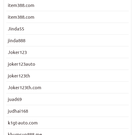
item388.com
item388.com
Jinda55
jinda888
Joker123
joker123auto
joker123th
Joker123th.com
juad69
judhai168
k1gt-auto.com
khumsup888.me