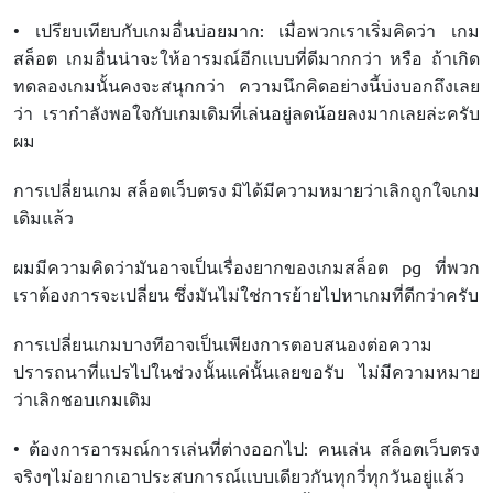
• เปรียบเทียบกับเกมอื่นบ่อยมาก: เมื่อพวกเราเริ่มคิดว่า เกม
สล็อต เกมอื่นน่าจะให้อารมณ์อีกแบบที่ดีมากกว่า หรือ ถ้าเกิด
ทดลองเกมนั้นคงจะสนุกกว่า ความนึกคิดอย่างนี้บ่งบอกถึงเลย
ว่า เรากำลังพอใจกับเกมเดิมที่เล่นอยู่ลดน้อยลงมากเลยล่ะครับ
ผม
การเปลี่ยนเกม สล็อตเว็บตรง มิได้มีความหมายว่าเลิกถูกใจเกม
เดิมแล้ว
ผมมีความคิดว่ามันอาจเป็นเรื่องยากของเกมสล็อต pg ที่พวก
เราต้องการจะเปลี่ยน ซึ่งมันไม่ใช่การย้ายไปหาเกมที่ดีกว่าครับ
การเปลี่ยนเกมบางทีอาจเป็นเพียงการตอบสนองต่อความ
ปรารถนาที่แปรไปในช่วงนั้นแค่นั้นเลยขอรับ ไม่มีความหมาย
ว่าเลิกชอบเกมเดิม
• ต้องการอารมณ์การเล่นที่ต่างออกไป: คนเล่น สล็อตเว็บตรง
จริงๆไม่อยากเอาประสบการณ์แบบเดียวกันทุกวี่ทุกวันอยู่แล้ว