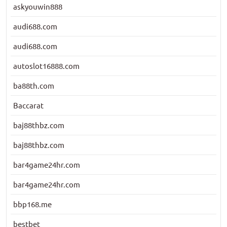
askyouwin888
audi688.com
audi688.com
autoslot16888.com
ba88th.com
Baccarat
baj88thbz.com
baj88thbz.com
bar4game24hr.com
bar4game24hr.com
bbp168.me
bestbet