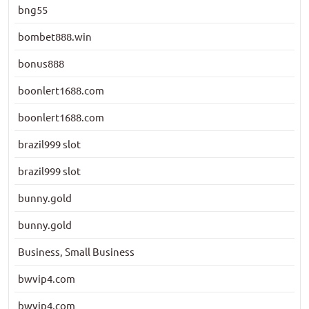
bng55
bombet888.win
bonus888
boonlert1688.com
boonlert1688.com
brazil999 slot
brazil999 slot
bunny.gold
bunny.gold
Business, Small Business
bwvip4.com
bwvip4.com