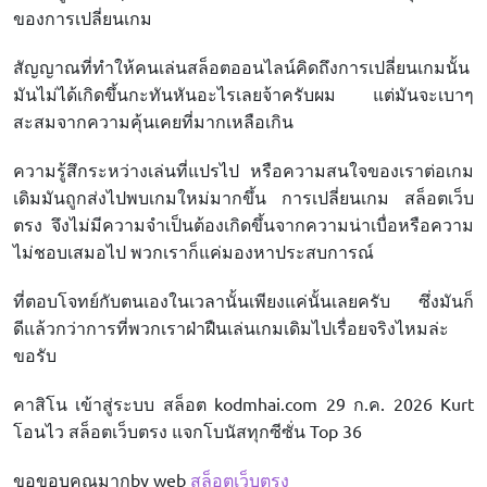
ของการเปลี่ยนเกม
สัญญาณที่ทำให้คนเล่นสล็อตออนไลน์คิดถึงการเปลี่ยนเกมนั้น
มันไม่ได้เกิดขึ้นกะทันหันอะไรเลยจ้าครับผม แต่มันจะเบาๆ
สะสมจากความคุ้นเคยที่มากเหลือเกิน
ความรู้สึกระหว่างเล่นที่แปรไป หรือความสนใจของเราต่อเกม
เดิมมันถูกส่งไปพบเกมใหม่มากขึ้น การเปลี่ยนเกม สล็อตเว็บ
ตรง จึงไม่มีความจำเป็นต้องเกิดขึ้นจากความน่าเบื่อหรือความ
ไม่ชอบเสมอไป พวกเราก็แค่มองหาประสบการณ์
ที่ตอบโจทย์กับตนเองในเวลานั้นเพียงแค่นั้นเลยครับ ซึ่งมันก็
ดีแล้วกว่าการที่พวกเราฝ่าฝืนเล่นเกมเดิมไปเรื่อยจริงไหมล่ะ
ขอรับ
คาสิโน เข้าสู่ระบบ สล็อต kodmhai.com 29 ก.ค. 2026 Kurt
โอนไว สล็อตเว็บตรง แจกโบนัสทุกซีซั่น Top 36
ขอขอบคุณมากby web
สล็อตเว็บตรง