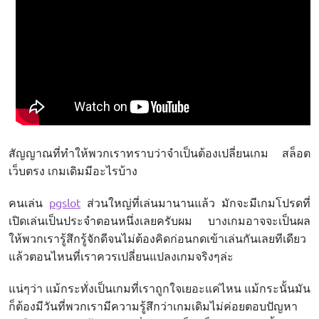
สัญญาณที่ทำให้พวกเราทราบว่าจำเป็นต้องเปลี่ยนเกม สล็อต
เว็บตรง เกมเดิมมีอะไรบ้าง
คนเล่น
pgslot
ส่วนใหญ่ที่เล่นมานานแล้ว มักจะมีเกมโปรดที่
เปิดเล่นเป็นประจำตอนหนึ่งเลยครับผม บางเกมอาจจะเป็นผล
ให้พวกเรารู้สึกรู้จักดีจนไม่ต้องคิดก่อนกดเข้าเล่นกันเลยทีเดียว
แล้วตอนไหนที่เราควรเปลี่ยนแปลงเกมจริงๆล่ะ
แน่ๆว่า แม้กระทั่งเป็นเกมที่เราถูกใจเยอะแค่ไหน แม้กระนั้นมัน
ก็ต้องมีวันที่พวกเรามีความรู้สึกว่าเกมเดิมไม่ค่อยตอบปัญหา