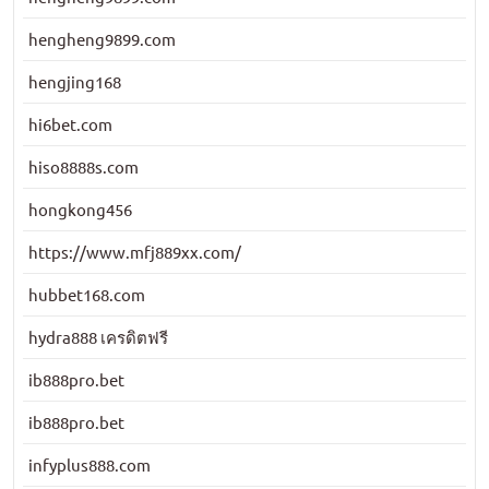
hengheng9899.com
hengjing168
hi6bet.com
hiso8888s.com
hongkong456
https://www.mfj889xx.com/
hubbet168.com
hydra888 เครดิตฟรี
ib888pro.bet
ib888pro.bet
infyplus888.com