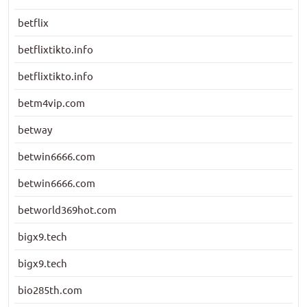
betflix
betflixtikto.info
betflixtikto.info
betm4vip.com
betway
betwin6666.com
betwin6666.com
betworld369hot.com
bigx9.tech
bigx9.tech
bio285th.com