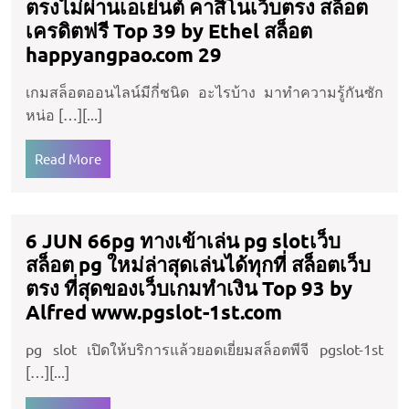
ตรงไม่ผ่านเอเย่นต์ คาสิโนเว็บตรง สล็อต
เครดิตฟรี Top 39 by Ethel สล็อต
ต.ค.
happyangpao.com 29
2566
เกมสล็อตออนไลน์มีกี่ชนิด อะไรบ้าง มาทำความรู้กันซัก
สล็อต
หน่อ […][...]
ออนไลน์
webเว็บ
Read
Read More
สล็อต
More
ตรง
ไม่
6 JUN 66pg ทางเข้าเล่น pg slotเว็บ
ผ่าน
สล็อต pg ใหม่ล่าสุดเล่นได้ทุกที่ สล็อตเว็บ
เอเย่นต์
ตรง ที่สุดของเว็บเกมทำเงิน Top 93 by
คา
6
Alfred www.pgslot-1st.com
สิ
JUN
โน
pg slot เปิดให้บริการแล้วยอดเยี่ยมสล็อตพีจี pgslot-1st
66pg
เว็บ
[…][...]
ทาง
ตรง
เข้า