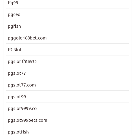
Pg99
pgceo
pgfish
pggold168bet.com
PGSlot
pgslot เว็บตรง
pgslot77
pgslot77.com
pgslot99
pgslot9999.co
pgslot999bets.com
pgslotfish