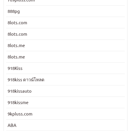
888pg
8lots.com
8lots.com
8lots.me
8lots.me
918Kiss
918kiss ดาวน์โหลด
918kissauto
918kissme
9kpluss.com
ABA