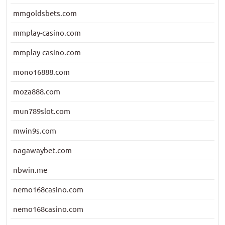
mmgoldsbets.com
mmplay-casino.com
mmplay-casino.com
mono16888.com
moza888.com
mun789slot.com
mwin9s.com
nagawaybet.com
nbwin.me
nemo168casino.com
nemo168casino.com