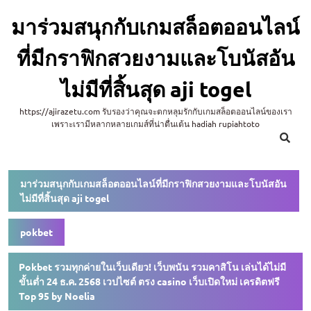
Skip
มาร่วมสนุกกับเกมสล็อตออนไลน์
to
content
ที่มีกราฟิกสวยงามและโบนัสอัน
ไม่มีที่สิ้นสุด aji togel
https://ajirazetu.com รับรองว่าคุณจะตกหลุมรักกับเกมสล็อตออนไลน์ของเรา
เพราะเรามีหลากหลายเกมส์ที่น่าตื่นเต้น hadiah rupiahtoto
มาร่วมสนุกกับเกมสล็อตออนไลน์ที่มีกราฟิกสวยงามและโบนัสอัน
ไม่มีที่สิ้นสุด aji togel
pokbet
Pokbet รวมทุกค่ายในเว็บเดียว! เว็บพนัน รวมคาสิโน เล่นได้ไม่มี
ขั้นต่ำ 24 ธ.ค. 2568 เวปไซต์ ตรง casino เว็บเปิดใหม่ เครดิตฟรี
Top 95 by Noelia