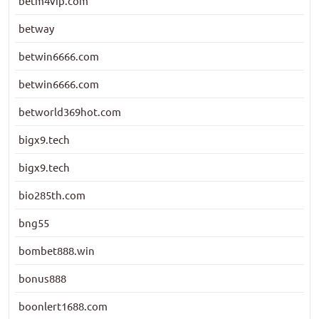
betm4vip.com
betway
betwin6666.com
betwin6666.com
betworld369hot.com
bigx9.tech
bigx9.tech
bio285th.com
bng55
bombet888.win
bonus888
boonlert1688.com