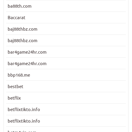
ba88th.com
Baccarat
baj88thbz.com
baj88thbz.com
bar4game24hr.com
bar4game24hr.com
bbp168.me
bestbet
betflix
betflixtikto.info
betflixtikto.info