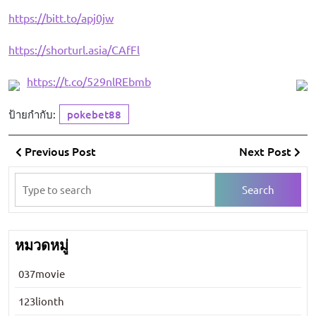
https://bitt.to/apj0jw
https://shorturl.asia/CAfFl
https://t.co/529nlREbmb
ป้ายกำกับ:
pokebet88
แนะแนว
Previous
Ne
Previous Post
Next Post
เรื่อง
Post
Po
Search
for:
หมวดหมู่
037movie
123lionth