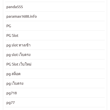
panda555
paramax1688.info
PG
PG Slot
pg slot ทางเข้า
pg slot เว็บตรง
PG Slot เว็บใหม่
pg สล็อต
pg เว็บตรง
pg718
pg77