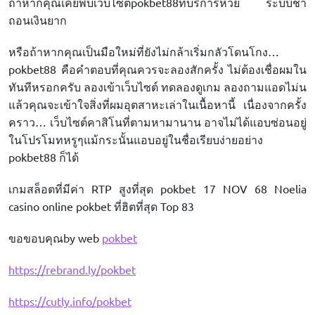
ถ้าหากคุณเคยพบเว็บไซต์pokbet88ที่บริการห่วย ระบบช้า
ถอนเงินยาก
หรือถ้าหากคุณเป็นมือใหม่ที่ยังไม่กล้าเริ่มกลัวโดนโกง…
pokbet88 คือคำตอบที่คุณควรจะลองสักครั้ง ไม่ต้องเชื่อผมใน
ทันทีหรอกครับ ลองเข้าเว็บไซต์ ทดลองดูเกม ลองถามแอดไม่น
แล้วคุณจะเข้าใจสิ่งที่ผมอุตสาหะเล่าในเนื้อหานี้ เนื่องจากครั้ง
คราว… เว็บไซต์คาสิโนที่ตามหามานาน อาจไม่ได้แอบซ่อนอยู่
ในโปรโมทหรูๆแม้กระนั้นแอบอยู่ในชื่อเรียบง่ายอย่าง
pokbet88 ก็ได้
เกมสล็อตที่มีค่า RTP สูงที่สุด pokbet 17 NOV 68 Noelia
casino online pokbet ที่ฮิตที่สุด Top 83
ขอขอบคุณby web
pokbet
https://rebrand.ly/pokbet
https://cutly.info/pokbet