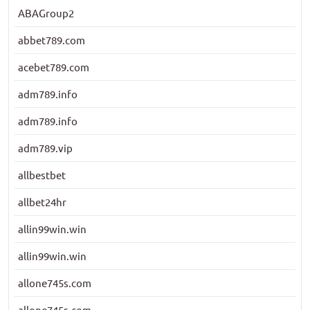
ABAGroup2
abbet789.com
acebet789.com
adm789.info
adm789.info
adm789.vip
allbestbet
allbet24hr
allin99win.win
allin99win.win
allone745s.com
allone745s.com