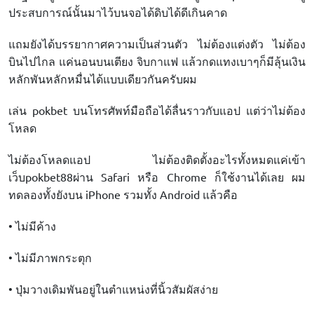
ประสบการณ์นั้นมาไว้บนจอได้ดิบได้ดีเกินคาด
แถมยังได้บรรยากาศความเป็นส่วนตัว ไม่ต้องแต่งตัว ไม่ต้อง
บินไปไกล แค่นอนบนเตียง จิบกาแฟ แล้วกดแทงเบาๆก็มีลุ้นเงิน
หลักพันหลักหมื่นได้แบบเดียวกันครับผม
เล่น pokbet บนโทรศัพท์มือถือได้ลื่นราวกับแอป แต่ว่าไม่ต้อง
โหลด
ไม่ต้องโหลดแอป ไม่ต้องติดตั้งอะไรทั้งหมดแค่เข้า
เว็บpokbet88ผ่าน Safari หรือ Chrome ก็ใช้งานได้เลย ผม
ทดลองทั้งยังบน iPhone รวมทั้ง Android แล้วคือ
• ไม่มีค้าง
• ไม่มีภาพกระตุก
• ปุ่มวางเดิมพันอยู่ในตำแหน่งที่นิ้วสัมผัสง่าย