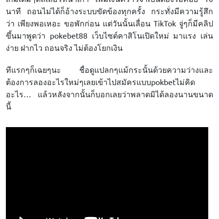
นาที ถอนไม่ได้ก็อ้างระบบขัดข้องทุกครั้ง กระทั่งมีความรู้สึก
ว่า เพียงพอเหอะ ขอพักก่อน แต่วันนั้นเลื่อน TikTok จู่ๆก็มีคลิป
ขึ้นมาพูดว่า pokebet88 เว็บไซต์คาสิโนเปิดใหม่ มาแรง เล่น
ง่าย ฝากไว ถอนจริง ไม่ต้องโยกเงิน
ทีแรกๆก็เฉยๆนะ ชื่อดูแปลกๆแม้กระนั้นด้วยความว่างและ
ต้องการลองอะไรใหม่ๆเลยเข้าไปสมัครแบบpokbetไม่คิด
อะไร… แล้วหลังจากนั้นก็บอกเลยว่าพลาดมิได้ลองนานขนาด
นี้