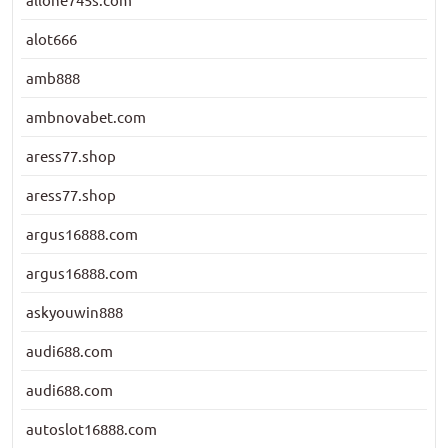
alot666
amb888
ambnovabet.com
aress77.shop
aress77.shop
argus16888.com
argus16888.com
askyouwin888
audi688.com
audi688.com
autoslot16888.com