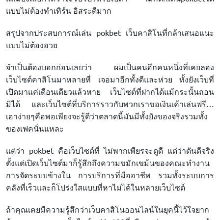
แบบไม่ต้องทำเทิร์น อิสระดีมาก
สรุปจากประสบการณ์เล่น pokbet เว็บคาสิโนที่กล้าเสนอแนะ
แบบไม่ต้องอวย
จำเป็นต้องบอกก่อนเลยว่า ผมเป็นคนอีกคนหนึ่งที่เคยลอง
เว็บไซต์คาสิโนมาหลายที่ เจอมาอีกทั้งดีและห่วย ทั้งยังเว็บที่
เปิดมาแค่เดือนเดียวแล้วหาย เว็บไซต์ที่ฝากได้แม้กระนั้นถอน
มิได้ และเว็บไซต์ที่บริการราวกับพวกเราขอเงินเค้าเล่นฟรี…
เอาง่ายๆคือพอเพียงจะรู้ดีว่าตลาดนี้มันมีทั้งยังของจริงรวมทั้ง
ของเฟคนั่นแหละ
แต่ว่า pokbet คือเว็บไซต์ที่ ไม่พากเพียรจะดูดี แต่ว่าดันดีจริง
ตั้งแต่เปิดเว็บไซต์มาก็รู้สึกถึงความขมักเขม้นของคณะทำงาน
การจัดระบบข้างใน การบริการที่มืออาชีพ รวมทั้งระบบการ
คลังที่เร็วและก็โปร่งใสแบบที่หาไม่ได้ในหลายเว็บไซต์
ถ้าคุณเคยมีความรู้สึกว่าเว็บคาสิโนออนไลน์ในยุคนี้ไว้ใจยาก