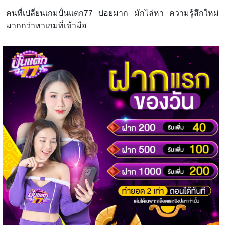
คนที่เปลี่ยนเกมปั่นแตก77 บ่อยมาก มักไล่หา ความรู้สึกใหม่
มากกว่าหาเกมที่เข้ามือ