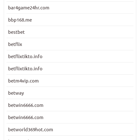
bar4game24hr.com
bbp168.me
bestbet
betflix
betflixtikto.info
betflixtikto.info
betm4vip.com
betway
betwin6666.com
betwin6666.com
betworld369hot.com