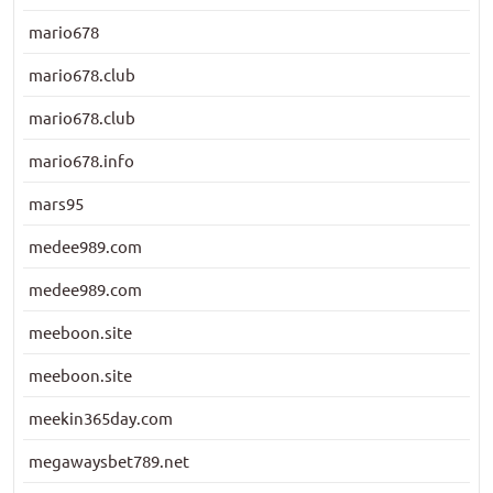
mario678
mario678.club
mario678.club
mario678.info
mars95
medee989.com
medee989.com
meeboon.site
meeboon.site
meekin365day.com
megawaysbet789.net