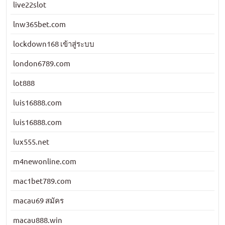
live22slot
lnw365bet.com
lockdown168 เข้าสู่ระบบ
london6789.com
lot888
luis16888.com
luis16888.com
lux555.net
m4newonline.com
mac1bet789.com
macau69 สมัคร
macau888.win