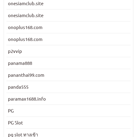
onesiamclub.site
onesiamclub.site
onoplus168.com
onoplus168.com
p2vvip
panama888
pananthai99.com
panda555
paramax1688.info
PG
PG Slot
pg slot ทางเข้า