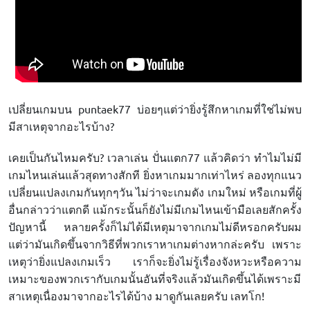
เปลี่ยนเกมบน puntaek77 บ่อยๆแต่ว่ายิ่งรู้สึกหาเกมที่ใช่ไม่พบ
มีสาเหตุจากอะไรบ้าง?
เคยเป็นกันไหมครับ? เวลาเล่น ปั่นแตก77 แล้วคิดว่า ทำไมไม่มี
เกมไหนเล่นแล้วสุดทางสักที ยิ่งหาเกมมากเท่าไหร่ ลองทุกแนว
เปลี่ยนแปลงเกมกันทุกๆวัน ไม่ว่าจะเกมดัง เกมใหม่ หรือเกมที่ผู้
อื่นกล่าวว่าแตกดี แม้กระนั้นก็ยังไม่มีเกมไหนเข้ามือเลยสักครั้ง
ปัญหานี้ หลายครั้งก็ไม่ได้มีเหตุมาจากเกมไม่ดีหรอกครับผม
แต่ว่ามันเกิดขึ้นจากวิธีที่พวกเราหาเกมต่างหากล่ะครับ เพราะ
เหตุว่ายิ่งแปลงเกมเร็ว เราก็จะยิ่งไม่รู้เรื่องจังหวะหรือความ
เหมาะของพวกเรากับเกมนั้นอันที่จริงแล้วมันเกิดขึ้นได้เพราะมี
สาเหตุเนื่องมาจากอะไรได้บ้าง มาดูกันเลยครับ เลทโก!