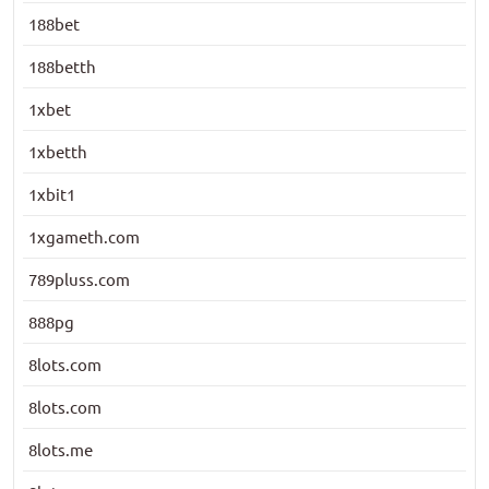
188bet
188betth
1xbet
1xbetth
1xbit1
1xgameth.com
789pluss.com
888pg
8lots.com
8lots.com
8lots.me