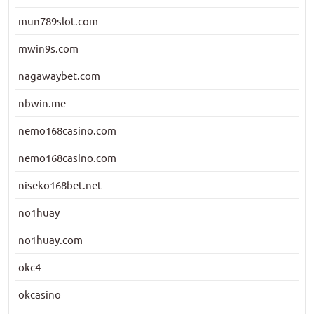
mun789slot.com
mwin9s.com
nagawaybet.com
nbwin.me
nemo168casino.com
nemo168casino.com
niseko168bet.net
no1huay
no1huay.com
okc4
okcasino