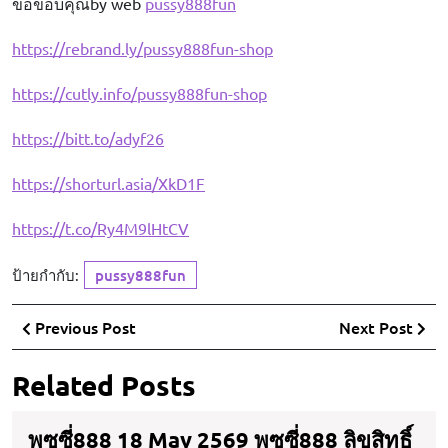
ขอขอบคุณby web
pussy888fun
https://rebrand.ly/pussy888fun-shop
https://cutly.info/pussy888fun-shop
https://bitt.to/adyf26
https://shorturl.asia/XkD1F
https://t.co/Ry4M9lHtCV
ป้ายกำกับ:
pussy888fun
แนะแนว
Previous
Ne
Previous Post
Next Post
เรื่อง
Post
Po
Related Posts
พุซซี่888 18 May 2569 พุซซี่888 ลิขสิทธิ์