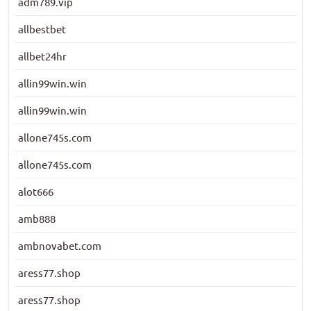
adm789.vip
allbestbet
allbet24hr
allin99win.win
allin99win.win
allone745s.com
allone745s.com
alot666
amb888
ambnovabet.com
aress77.shop
aress77.shop