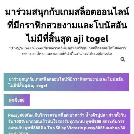
Skip
มาร่วมสนุกกับเกมสล็อตออนไลน์
to
content
ที่มีกราฟิกสวยงามและโบนัสอัน
ไม่มีที่สิ้นสุด aji togel
https://ajirazetu.com รับรองว่าคุณจะตกหลุมรักกับเกมสล็อตออนไลน์ของเรา
เพราะเรามีหลากหลายเกมส์ที่น่าตื่นเต้น hadiah rupiahtoto
มาร่วมสนุกกับเกมสล็อตออนไลน์ที่มีกราฟิกสวยงามและโบนัสอัน
ไม่มีที่สิ้นสุด aji togel
พุซซี่888
Pussy888fun มีบริการครบ สล็อต บาคาร่า น้ำเต้าปูปลา ฝากทั้งวัน
รับ 100% ฝากถอนเร็วทันใจรองรับทุกระบบ พุซซี่888 ยกระดับการ
ลงทุนกับ พุซซี่888ฟัน Top 58 by Victoria pussy888fun.shop 30
April 2569