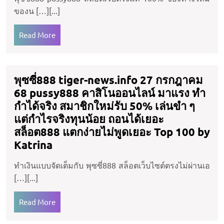
ตุลาคม
1
ของน […][...]
25
google
พุซซี่888
10
Read
Read More
เกม
ล้าน
More
หลาก
ก็
หลาย
ถอน
พุซซี่888 tiger-news.info 27 กรกฎาคม
จาก
ได้
68 pussy888 คาสิโนออนไลน์ มาแรง ทำ
ค่าย
พุซซี่888
กำได้จริง สมาชิกใหม่รับ 50% เล่นขำ ๆ
ชั้น
มาตรฐาน
แต่กำไรจริงทุนน้อย ถอนได้เยอะ
นำ
ระดับ
สล็อต888 แตกง่ายไม่พูดเยอะ Top 100 by
ทาง
สากล
พุซซี่888
Katrina
เข้า
Top
tiger-
พุซซี่888
20
ทำเงินแบบจัดเต็มกับ พุซซี่888 สล็อตเว็บไซต์ตรงไม่ผ่านเอ
news.info
เงิน
by
[…][...]
27
ชัวร์
Cecile
กรกฎาคม
โอน
pussy888fun.live
Read
Read More
68
ไว
More
pussy888