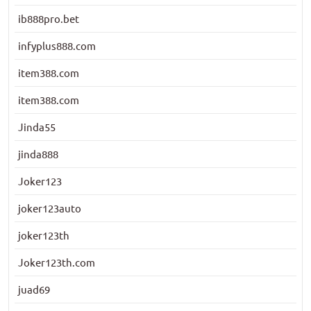
ib888pro.bet
infyplus888.com
item388.com
item388.com
Jinda55
jinda888
Joker123
joker123auto
joker123th
Joker123th.com
juad69