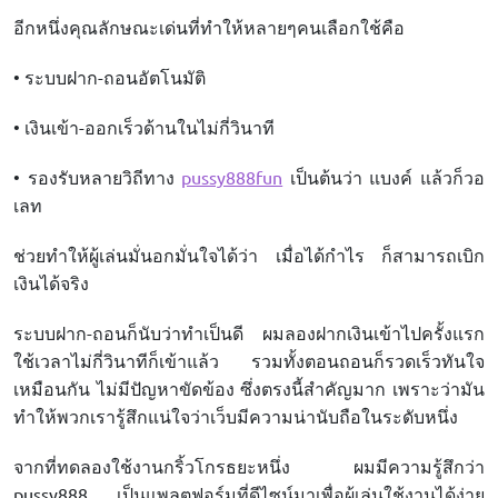
อีกหนึ่งคุณลักษณะเด่นที่ทำให้หลายๆคนเลือกใช้คือ
• ระบบฝาก-ถอนอัตโนมัติ
• เงินเข้า-ออกเร็วด้านในไม่กี่วินาที
• รองรับหลายวิถีทาง
pussy888fun
เป็นต้นว่า แบงค์ แล้วก็วอ
เลท
ช่วยทำให้ผู้เล่นมั่นอกมั่นใจได้ว่า เมื่อได้กำไร ก็สามารถเบิก
เงินได้จริง
ระบบฝาก-ถอนก็นับว่าทำเป็นดี ผมลองฝากเงินเข้าไปครั้งแรก
ใช้เวลาไม่กี่วินาทีก็เข้าแล้ว รวมทั้งตอนถอนก็รวดเร็วทันใจ
เหมือนกัน ไม่มีปัญหาขัดข้อง ซึ่งตรงนี้สำคัญมาก เพราะว่ามัน
ทำให้พวกเรารู้สึกแน่ใจว่าเว็บมีความน่านับถือในระดับหนึ่ง
จากที่ทดลองใช้งานกริ้วโกรธยะหนึ่ง ผมมีความรู้สึกว่า
pussy888 เป็นแพลตฟอร์มที่ดีไซน์มาเพื่อผู้เล่นใช้งานได้ง่าย