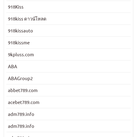
Katrina
918Kiss
918kiss ดาวน์โหลด
918kissauto
918kissme
9kpluss.com
ABA
ABAGroup2
abbet789.com
acebet789.com
adm789.info
adm789.info