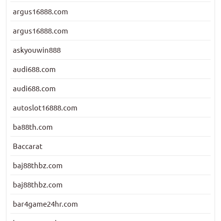
argus16888.com
argus16888.com
askyouwin888
audi688.com
audi688.com
autoslot16888.com
ba88th.com
Baccarat
baj88thbz.com
baj88thbz.com
bar4game24hr.com