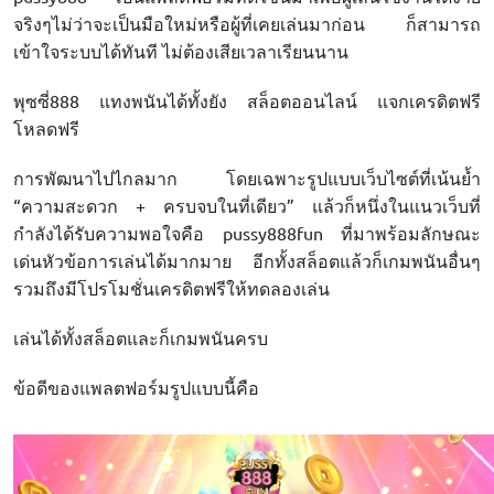
จริงๆไม่ว่าจะเป็นมือใหม่หรือผู้ที่เคยเล่นมาก่อน ก็สามารถ
เข้าใจระบบได้ทันที ไม่ต้องเสียเวลาเรียนนาน
พุซซี่888 แทงพนันได้ทั้งยัง สล็อตออนไลน์ แจกเครดิตฟรี
โหลดฟรี
การพัฒนาไปไกลมาก โดยเฉพาะรูปแบบเว็บไซต์ที่เน้นย้ำ
“ความสะดวก + ครบจบในที่เดียว” แล้วก็หนึ่งในแนวเว็บที่
กำลังได้รับความพอใจคือ pussy888fun ที่มาพร้อมลักษณะ
เด่นหัวข้อการเล่นได้มากมาย อีกทั้งสล็อตแล้วก็เกมพนันอื่นๆ
รวมถึงมีโปรโมชั่นเครดิตฟรีให้ทดลองเล่น
เล่นได้ทั้งสล็อตและก็เกมพนันครบ
ข้อดีของแพลตฟอร์มรูปแบบนี้คือ