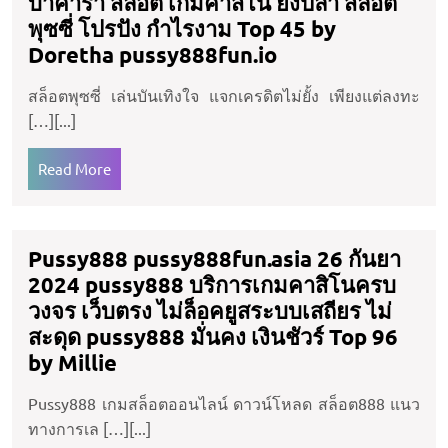
บาคาร่า สล็อต เกมคาสิโน ยิงปลา สล็อต
พุซซี่ โปรปัง กำไรงาม Top 45 by
สล็อต
Doretha pussy888fun.io
พุซซี่
สล็อตพุซซี่ เล่นบันเทิงใจ แจกเครดิตไม่ยั้ง เพียงแต่ลงทะ
11
[…][...]
กุมภา
2568
Read
Read More
2025
More
สล็อต
พุซซี่
Pussy888 pussy888fun.asia 26 กันยา
บริการ
2024 pussy888 บริการเกมคาสิโนครบ
สล็อต
วงจร เว็บตรง ไม่ล็อคยูสระบบเสถียร ไม่
ออนไลน์
สะดุด pussy888 มั่นคง เงินชัวร์ Top 96
ใช้
Pussy888
by Millie
งาน
pussy888fun.asia
ง่าย
Pussy888 เกมสล็อตออนไลน์ ดาวน์โหลด สล็อต888 แนว
26
เว็บ
ทางการเล […][...]
กันยา
สล็อต