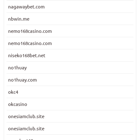
nagawaybet.com
nbwin.me
nemo168casino.com
nemo168casino.com
niseko168bet.net
no1huay
no1huay.com
okc4
okcasino
onesiamclub.site
onesiamclub.site