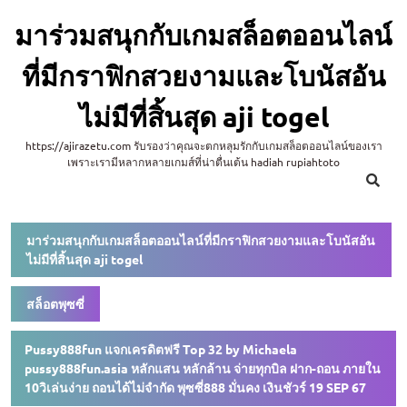
Skip
มาร่วมสนุกกับเกมสล็อตออนไลน์
to
content
ที่มีกราฟิกสวยงามและโบนัสอัน
ไม่มีที่สิ้นสุด aji togel
https://ajirazetu.com รับรองว่าคุณจะตกหลุมรักกับเกมสล็อตออนไลน์ของเรา
เพราะเรามีหลากหลายเกมส์ที่น่าตื่นเต้น hadiah rupiahtoto
มาร่วมสนุกกับเกมสล็อตออนไลน์ที่มีกราฟิกสวยงามและโบนัสอัน
ไม่มีที่สิ้นสุด aji togel
สล็อตพุซซี่
Pussy888fun แจกเครดิตฟรี Top 32 by Michaela
pussy888fun.asia หลักแสน หลักล้าน จ่ายทุกบิล ฝาก-ถอน ภายใน
10วิเล่นง่าย ถอนได้ไม่จำกัด พุซซี่888 มั่นคง เงินชัวร์ 19 SEP 67