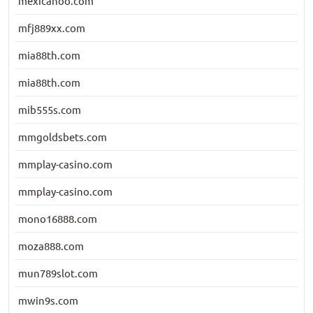
mexicanoo.com
mfj889xx.com
mia88th.com
mia88th.com
mib555s.com
mmgoldsbets.com
mmplay-casino.com
mmplay-casino.com
mono16888.com
moza888.com
mun789slot.com
mwin9s.com