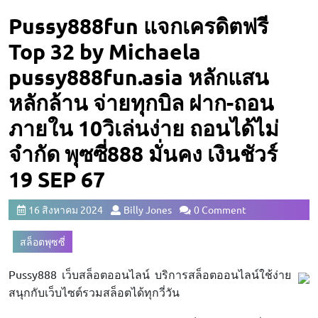
Pussy888fun แจกเครดิตฟรี
Top 32 by Michaela
pussy888fun.asia หลักแสน
หลักล้าน จ่ายทุกบิล ฝาก-ถอน
ภายใน 10วิเล่นง่าย ถอนได้ไม่
จำกัด พุซซี่888 มั่นคง เงินชัวร์
19 SEP 67
16
Billy
16 สิงหาคม 2024
Billy Jones
0 Comment
สิงหาคม
Jones
2024
สล็อตพุซซี่
Pussy888 เว็บสล็อตออนไลน์ บริการสล็อตออนไลน์ใช้ง่าย
สนุกกับเว็บไซต์รวมสล็อตได้ทุกวี่วัน