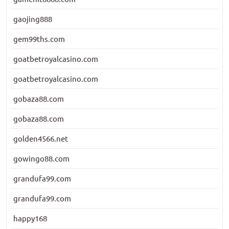
gaojing888
gem99ths.com
goatbetroyalcasino.com
goatbetroyalcasino.com
gobaza88.com
gobaza88.com
golden4566.net
gowingo88.com
grandufa99.com
grandufa99.com
happy168