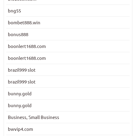
bng55
bombet888.win
bonus888
boonlert1688.com
boonlert1688.com
brazil999 slot
brazil999 slot
bunny.gold
bunny.gold
Business, Small Business
bwvip4.com