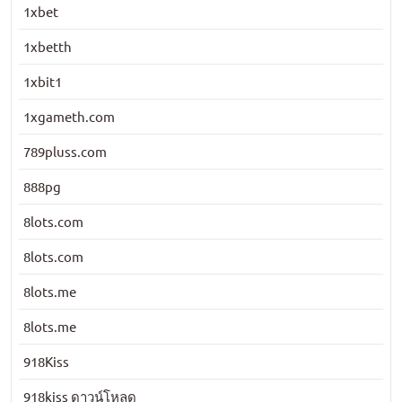
ล่าสุด
1xbet
Top
84
1xbetth
by
1xbit1
Tara
1xgameth.com
789pluss.com
888pg
8lots.com
8lots.com
8lots.me
8lots.me
918Kiss
918kiss ดาวน์โหลด