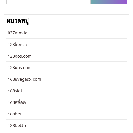
รวม
ไม่
ปลา
เว็บ
สะดุด
สล็อต
สล็อต
pussy888
พุซซี่
หมวดหมู่
เว็บ
มั่นคง
โปร
ตรง
037movie
เงิน
ปัง
อัปเดต
ชัวร์
กำไร
123lionth
ใหม่
Top
งาม
ล่าสุด
123xos.com
96
Top
เล่น
by
45
123xos.com
ก่อน
Millie
by
ใคร
1688vegasx.com
Doretha
พนัน
pussy888fun.io
168slot
เว็บ
ใหญ่
168สล็อต
ปั่น
188bet
แตก66
ใหม่
188betth