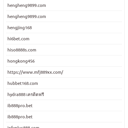
hengheng9899.com
hengheng9899.com
hengjing168
hi6bet.com
hiso8888s.com
hongkong456
https://www.mfj889xx.com/
hubbet168.com
hydra888 เครดิตฟรี
ib888pro.bet
ib888pro.bet
infyplus888.com