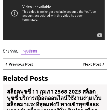
ป้ายกำกับ:
พุซซี่888
แนะแนว
Previous
Ne
Previous Post
Next Post
เรื่อง
Post
Po
Related Posts
สล็อตพุซซี่ 11 กุมภา 2568 2025 สล็อต
พุซซี่ บริการสล็อตออนไลน์ใช้งานง่าย เว็บ
สล็อตมาแรงที่สุดแห่งปี ทางเข้าพุชชี่888