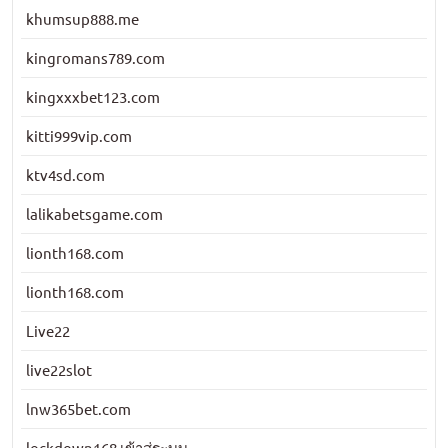
khumsup888.me
kingromans789.com
kingxxxbet123.com
kitti999vip.com
ktv4sd.com
lalikabetsgame.com
lionth168.com
lionth168.com
Live22
live22slot
lnw365bet.com
lockdown168 เข้าสู่ระบบ