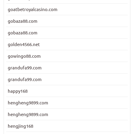
goatbetroyalcasino.com
gobaza88.com
gobaza88.com
golden4566.net
gowingo88.com
grandufa99.com
grandufa99.com
happy168
hengheng9899.com
hengheng9899.com
hengjing168