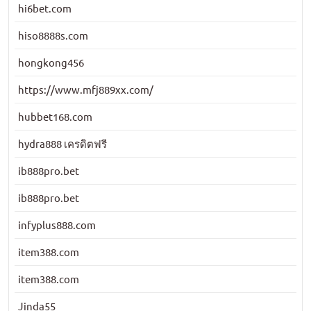
hi6bet.com
hiso8888s.com
hongkong456
https://www.mfj889xx.com/
hubbet168.com
hydra888 เครดิตฟรี
ib888pro.bet
ib888pro.bet
infyplus888.com
item388.com
item388.com
Jinda55