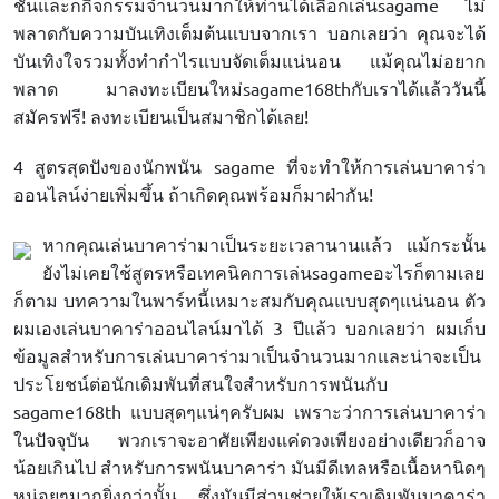
ชั่นและก็กิจกรรมจำนวนมากให้ท่านได้เลือกเล่นsagame ไม่
พลาดกับความบันเทิงเต็มต้นแบบจากเรา บอกเลยว่า คุณจะได้
บันเทิงใจรวมทั้งทำกำไรแบบจัดเต็มแน่นอน แม้คุณไม่อยาก
พลาด มาลงทะเบียนใหม่sagame168thกับเราได้แล้ววันนี้
สมัครฟรี! ลงทะเบียนเป็นสมาชิกได้เลย!
4 สูตรสุดปังของนักพนัน sagame ที่จะทำให้การเล่นบาคาร่า
ออนไลน์ง่ายเพิ่มขึ้น ถ้าเกิดคุณพร้อมก็มาฝ่ากัน!
หากคุณเล่นบาคาร่ามาเป็นระยะเวลานานแล้ว แม้กระนั้น
ยังไม่เคยใช้สูตรหรือเทคนิคการเล่นsagameอะไรก็ตามเลย
ก็ตาม บทความในพาร์ทนี้เหมาะสมกับคุณแบบสุดๆแน่นอน ตัว
ผมเองเล่นบาคาร่าออนไลน์มาได้ 3 ปีแล้ว บอกเลยว่า ผมเก็บ
ข้อมูลสำหรับการเล่นบาคาร่ามาเป็นจำนวนมากและน่าจะเป็น
ประโยชน์ต่อนักเดิมพันที่สนใจสำหรับการพนันกับ
sagame168th แบบสุดๆแน่ๆครับผม เพราะว่าการเล่นบาคาร่า
ในปัจจุบัน พวกเราจะอาศัยเพียงแค่ดวงเพียงอย่างเดียวก็อาจ
น้อยเกินไป สำหรับการพนันบาคาร่า มันมีดีเทลหรือเนื้อหานิดๆ
หน่อยๆมากยิ่งกว่านั้น ซึ่งมันมีส่วนช่วยให้เราเดิมพันบาคาร่า