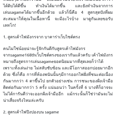
ได้ดิบได้ดีขึ้น ทำเงินได้มากขึ้น และยังทำเงินจากการ
เล่นsagameได้มากขึ้นอีกด้วย แล้วก็นี่คือ 4 สูตรสุดปังที่ผม
สะสมมาให้คุณในเนื้อหานี้ จะมีอะไรบ้าง มาดูกันเลยขอรับ
เลทโก!
1. สูตรเค้าไพ่มังกรจาก บาคาร่าเว็บไซต์ตรง
คนไม่ใช่น้อยน่าจะรู้จักกันดีกับสูตรเค้าไพ่มังกร
จากsagame168thเว็บไซต์ตรงของเรากันแล้วครับ เค้าไพ่มังกร
หมายถึงสูตรการเล่นsagameยอดนิยมมากที่สุดเลยก็ว่าได้
เพราะทั้งเล่นง่าย ไม่สลับซับซ้อน และมีโอกาสออกบ่อยมากอีก
ด้วย ซึ่งก็คือ การที่ห้องพนันนั้นๆมีการออกไพ่ฝั่งที่ชนะต่อเนื่อง
กันมากกว่า 4 ตาขึ้นไป ยกตัวอย่างเช่น การชนะของฝั่งเจ้ามือ
ติดต่อกันมากกว่า 5 ครั้ง แน่นอนว่า ในครั้งที่ 6 บางทีก็อาจจะ
ไม่ได้การันตีว่าจะออกฝั่งเจ้ามืออีก แม้กระนั้นก็ใช่ว่ามันจะไม่
น่าเสี่ยงจริงไหมล่ะครับ
2. สูตรเค้าไพ่ปิงปองบน sagame