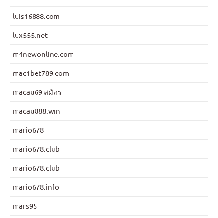
luis16888.com
lux555.net
m4newonline.com
mac1bet789.com
macau69 สมัคร
macau888.win
mario678
mario678.club
mario678.club
mario678.info
mars95