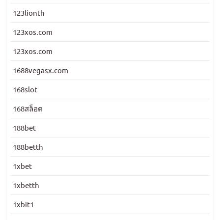
โน
คา
2568
123lionth
บา
ร่า
คา
123xos.com
ที่
ร่า
เหมาะ
123xos.com
ออนไลน์
กับ
มา
1688vegasx.com
คน
โกย
ไทย
168slot
เงิน
บา
ไม่
168สล็อต
คา
อั้น
ร่า
188bet
หวาน
ปั่น
เจี๊ยบ
188betth
หยุด
!
จน
1xbet
Top
1xbetth
9
by
1xbit1
Ezekiel