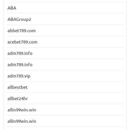
ABA
ABAGroup2
abbet789.com
acebet789.com
adm789.info
adm789.info
adm789.vip
allbestbet
allbet24hr
allin99win.win
allin99win.win