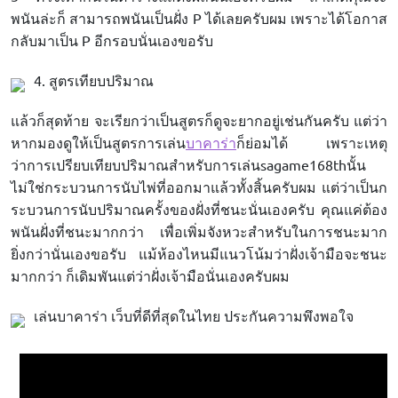
พนันล่ะก็ สามารถพนันเป็นฝั่ง P ได้เลยครับผม เพราะได้โอกาส
กลับมาเป็น P อีกรอบนั่นเองขอรับ
4. สูตรเทียบปริมาณ
แล้วก็สุดท้าย จะเรียกว่าเป็นสูตรก็ดูจะยากอยู่เช่นกันครับ แต่ว่า
หากมองดูให้เป็นสูตรการเล่น
บาคาร่า
ก็ย่อมได้ เพราะเหตุ
ว่าการเปรียบเทียบปริมาณสำหรับการเล่นsagame168thนั้น
ไม่ใช่กระบวนการนับไพ่ที่ออกมาแล้วทั้งสิ้นครับผม แต่ว่าเป็นก
ระบวนการนับปริมาณครั้งของฝั่งที่ชนะนั่นเองครับ คุณแค่ต้อง
พนันฝั่งที่ชนะมากกว่า เพื่อเพิ่มจังหวะสำหรับในการชนะมาก
ยิ่งกว่านั่นเองขอรับ แม้ห้องไหนมีแนวโน้มว่าฝั่งเจ้ามือจะชนะ
มากกว่า ก็เดิมพันแต่ว่าฝั่งเจ้ามือนั่นเองครับผม
เล่นบาคาร่า เว็บที่ดีที่สุดในไทย ประกันความพึงพอใจ