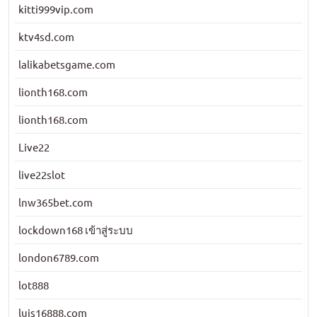
kitti999vip.com
ktv4sd.com
lalikabetsgame.com
lionth168.com
lionth168.com
Live22
live22slot
lnw365bet.com
lockdown168 เข้าสู่ระบบ
london6789.com
lot888
luis16888.com