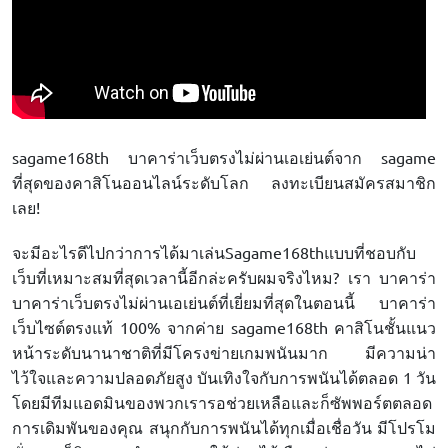
sagame168th บาคาร่าเว็บตรงไม่ผ่านเอเย่นต์จาก sagame
ที่สุดของคาสิโนออนไลน์ระดับโลก ลงทะเบียนสมัครสมาชิก
เลย!
จะมีอะไรดีไปกว่าการได้มาเล่นSagame168thแบบที่ชอบกับ
เว็บที่เหมาะสมที่สุดเวลานี้อีกล่ะครับผมจริงไหม? เรา บาคาร่า
บาคาร่าเว็บตรงไม่ผ่านเอเย่นต์ที่เยี่ยมที่สุดในตอนนี้ บาคาร่า
เว็บไซต์ตรงแท้ 100% จากค่าย sagame168th คาสิโนชั้นแนว
หน้าระดับนานาชาติที่มีโครงข่ายเกมพนันมาก มีความน่า
ไว้ใจและความปลอดภัยสูง บันเทิงใจกับการพนันได้ตลอด 1 วัน
โดยมีทีมแอดมินของพวกเรารอช่วยเหลือและก็ซัพพอร์ตตลอด
การเดิมพันของคุณ สนุกกับการพนันได้ทุกเมื่อเชื่อวัน มีโปรโม