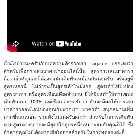
เป็นไงบ้างนะครับกับบทความดีๆจากเรา sagame บอกเลยว่า
สำหรับเพื่อการเล่นบาคาร่าออนไลน์นั้น สูตรการเล่นบาคาร่า
ถือว่าสำคัญและก็ต้องต่อนักเดิมพันเหมือนกันนะครับ จริงอยู่ที่
สูตรเหล่านี้ ไม่ว่าจะเป็นสูตรเค้าไพ่มังกร สูตรเค้าไพ่ปิงปอง
สูตรขาเท่า หรือสูตรเทียบเคียงจำนวน มิได้มีผลทำให้ท่านชนะ
เดิมพันแบบ 100% แต่เชื่อเถอะขอรับว่า มันจะมีผลให้การเล่น
บาคาร่าออนไลน์ของคุณกับพวกเรา บาคาร่า สนุกสนานเพิ่ม
มากขึ้นแน่นอน รวมทั้งไม่แน่ครับผมว่า สำหรับในการเดิมพัน
ตามสูตรต่างๆอาจจะมีสูตรใดสูตรหนึ่งเหมาะสมกับคุณก็ได้ ซึ่ง
ถ้าหากคุณไม่ได้อยากเสียโอกาสสำหรับในการทดลองล่ะก็