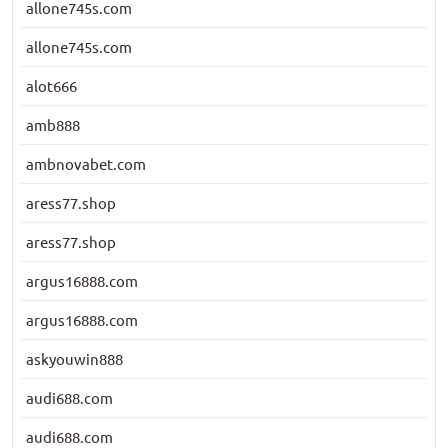
allone745s.com
allone745s.com
alot666
amb888
ambnovabet.com
aress77.shop
aress77.shop
argus16888.com
argus16888.com
askyouwin888
audi688.com
audi688.com