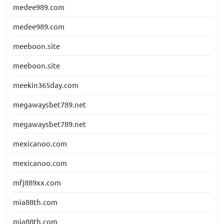
medee989.com
medee989.com
meeboon.site
meeboon.site
meekin365day.com
megawaysbet789.net
megawaysbet789.net
mexicanoo.com
mexicanoo.com
mfj889xx.com
mia88th.com
mia88th.com