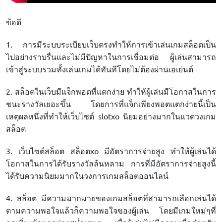
ข้อดี
1. การมีระบบระเบียบเว็บตรงทำให้การเข้าเล่นเกมสล็อตเป็น
ไปอย่างราบรื่นและไม่มีปัญหาในการเชื่อมต่อ ผู้เล่นสามารถ
เข้าสู่ระบบรวมทั้งเล่นเกมได้ทันทีโดยไม่ต้องผ่านเอเย่นต์
2. สล็อตในเว็บมีแจ็กพอตที่แตกง่าย ทำให้ผู้เล่นมีโอกาสในการ
ชนะรางวัลเยอะขึ้น โดยการที่แจ็กเพียงพอตแตกง่ายนี้เป็น
เหตุผลหนึ่งที่ทำให้เว็บไซต์ slotxo นิยมอย่างมากในแวดวงเกม
สล็อต
3. เว็บไซต์สล็อต สล็อตxo มีอัตราการจ่ายสูง ทำให้ผู้เล่นได้
โอกาสในการได้รับรางวัลล้นหลาม การที่มีอัตราการจ่ายสูงนี้
ได้รับความนิยมมากในวงการเกมสล็อตออนไลน์
4. สล็อต มีความมากมายของเกมสล็อตที่สามารถเลือกเล่นได้
ตามความพอใจแล้วก็ความพอใจของผู้เล่น โดยมีเกมใหม่ๆที่