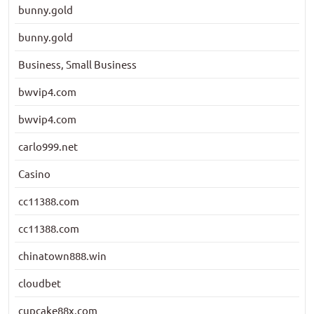
bunny.gold
bunny.gold
Business, Small Business
bwvip4.com
bwvip4.com
carlo999.net
Casino
cc11388.com
cc11388.com
chinatown888.win
cloudbet
cupcake88x.com