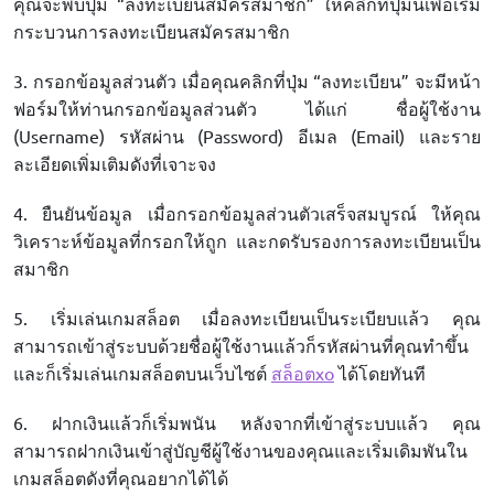
คุณจะพบปุ่ม “ลงทะเบียนสมัครสมาชิก” ให้คลิกที่ปุ่มนี้เพื่อเริ่ม
กระบวนการลงทะเบียนสมัครสมาชิก
3. กรอกข้อมูลส่วนตัว เมื่อคุณคลิกที่ปุ่ม “ลงทะเบียน” จะมีหน้า
ฟอร์มให้ท่านกรอกข้อมูลส่วนตัว ได้แก่ ชื่อผู้ใช้งาน
(Username) รหัสผ่าน (Password) อีเมล (Email) และราย
ละเอียดเพิ่มเติมดังที่เจาะจง
4. ยืนยันข้อมูล เมื่อกรอกข้อมูลส่วนตัวเสร็จสมบูรณ์ ให้คุณ
วิเคราะห์ข้อมูลที่กรอกให้ถูก และกดรับรองการลงทะเบียนเป็น
สมาชิก
5. เริ่มเล่นเกมสล็อต เมื่อลงทะเบียนเป็นระเบียบแล้ว คุณ
สามารถเข้าสู่ระบบด้วยชื่อผู้ใช้งานแล้วก็รหัสผ่านที่คุณทำขึ้น
และก็เริ่มเล่นเกมสล็อตบนเว็บไซต์
สล็อตxo
ได้โดยทันที
6. ฝากเงินแล้วก็เริ่มพนัน หลังจากที่เข้าสู่ระบบแล้ว คุณ
สามารถฝากเงินเข้าสู่บัญชีผู้ใช้งานของคุณและเริ่มเดิมพันใน
เกมสล็อตดังที่คุณอยากได้ได้