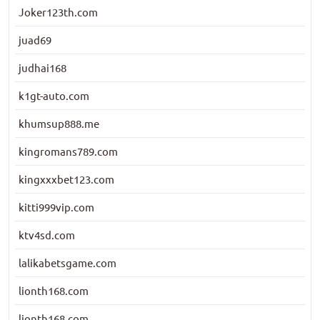
Joker123th.com
juad69
judhai168
k1gt-auto.com
khumsup888.me
kingromans789.com
kingxxxbet123.com
kitti999vip.com
ktv4sd.com
lalikabetsgame.com
lionth168.com
lionth168.com