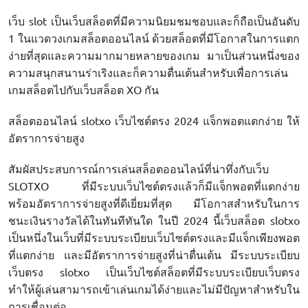
เว็บ slot เป็นเว็บสล็อตที่มีความนิยมชมชอบและก็ถือเป็นอันดับ
1 ในแวดวงเกมสล็อตออนไลน์ ด้วยสล็อตที่มีโอกาสในการแตก
ง่ายที่สุดและความมากมายหลายของเกม มาเป็นส่วนหนึ่งของ
ความสนุกสนานร่าเริงและก็ความตื่นเต้นสำหรับเพื่อการเล่น
เกมสล็อตไปกับเว็บสล็อต XO กัน
สล็อตออนไลน์ slotxo เว็บไซต์ตรง 2024 แจ็กพอตแตกง่าย ให้
อัตราการจ่ายสูง
สัมผัสประสบการณ์การเล่นสล็อตออนไลน์ที่น่าทึ่งกับเว็บ
SLOTXO ที่มีระบบเว็บไซต์ตรงแล้วก็มีแจ็กพอตที่แตกง่าย
พร้อมอัตราการจ่ายสูงที่ดีเยี่ยมที่สุด มีโอกาสสำหรับในการ
ชนะเงินรางวัลได้ในทันทีทันใด ในปี 2024 นี้เว็บสล็อต slotxo
เป็นหนึ่งในเว็บที่มีระบบระเบียบเว็บไซต์ตรงและมีแจ็กเพียงพอต
ที่แตกง่าย และมีอัตราการจ่ายสูงที่น่าตื่นเต้น มีระบบระเบียบ
เว็บตรง slotxo เป็นเว็บไซต์สล็อตที่มีระบบระเบียบเว็บตรง
ทำให้ผู้เล่นสามารถเข้าเล่นเกมได้ง่ายและไม่มีปัญหาสำหรับใน
การเชื่อมต่อ