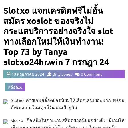
Slotxo แจกเครดิตฟรีไม่อั้น
สมัคร xoslot ของจริงไม่
กระแสบริการอย่างจริงใจ slot
ทางเลือกใหม่ให้เงินทำงาน!
Top 73 by Tanya
slotxo24hr.win 7 กรกฎา 24
10
Billy
10 พฤษภาคม 2024
Billy Jones
0 Comment
พฤษภาคม
Jones
2024
สล็อตxo
Slotxo ค่ายเกมสล็อตยอดนิยมให้เลือกเล่นเยอะมาก พร้อม
อัพเดทเกมใหม่ทุกวี่วัน เกมปัจจุบัน
slotxo คือหนึ่งในค่ายเกมสล็อตยอดนิยมอย่างยิ่ง มีเกมให้
เลือกเล่นเยอะแยะแล้วก็มีการอัพเดทเกมใหม่ๆแต่ละวัน