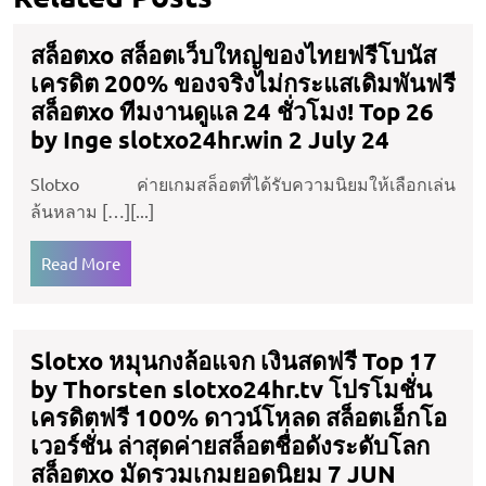
สล็อตxo สล็อตเว็บใหญ่ของไทยฟรีโบนัส
เครดิต 200% ของจริงไม่กระแสเดิมพันฟรี
สล็อตxo ทีมงานดูแล 24 ชั่วโมง! Top 26
สล็อตxo
by Inge slotxo24hr.win 2 July 24
สล็อต
Slotxo ค่ายเกมสล็อตที่ได้รับความนิยมให้เลือกเล่น
เว็บ
ล้นหลาม […][...]
ใหญ่
ของ
Read
Read More
ไทย
More
ฟรี
โบนัส
Slotxo หมุนกงล้อแจก เงินสดฟรี Top 17
เครดิต
by Thorsten slotxo24hr.tv โปรโมชั่น
200%
เครดิตฟรี 100% ดาวน์โหลด สล็อตเอ็กโอ
ของ
เวอร์ชั่น ล่าสุดค่ายสล็อตชื่อดังระดับโลก
จริง
สล็อตxo มัดรวมเกมยอดนิยม 7 JUN
ไม่