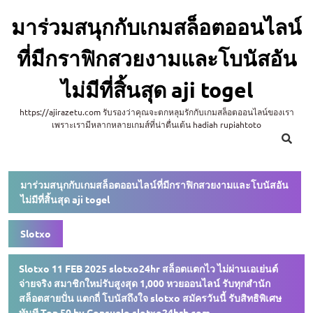
Skip
มาร่วมสนุกกับเกมสล็อตออนไลน์
to
content
ที่มีกราฟิกสวยงามและโบนัสอัน
ไม่มีที่สิ้นสุด aji togel
https://ajirazetu.com รับรองว่าคุณจะตกหลุมรักกับเกมสล็อตออนไลน์ของเรา
เพราะเรามีหลากหลายเกมส์ที่น่าตื่นเต้น hadiah rupiahtoto
มาร่วมสนุกกับเกมสล็อตออนไลน์ที่มีกราฟิกสวยงามและโบนัสอัน
ไม่มีที่สิ้นสุด aji togel
Slotxo
Slotxo 11 FEB 2025 slotxo24hr สล็อตแตกไว ไม่ผ่านเอเย่นต์
จ่ายจริง สมาชิกใหม่รับสูงสุด 1,000 หวยออนไลน์ รับทุกสำนัก
สล็อตสายปั่น แตกถี่ โบนัสถึงใจ slotxo สมัครวันนี้ รับสิทธิพิเศษ
ทันที Top 50 by Consuelo slotxo24hrb.com