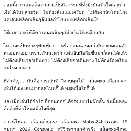
ตอนนี้การเล่นสล็อตกลายเป็นกิจกรรมที่ทั้งยังบันเทิงใจและทำ
เงินได้ในหลายวัน ไม่ต้องลุ้นแบบเครียด ไม่ต้องกลัวโดนโกง
แค่เล่นเพลิดเพลินๆลุ้นผลกำไรแบบเพลิดเพลินใจ
ใช้เวลาว่างให้มีค่า เล่นเพลินๆก็ทำเงินได้เหมือนกัน
ไม่ว่าจะเป็นช่วงๆพักเที่ยง หรือก่อนนอนผมก็มักจะกดเล่นสัก
หน่อยหน่อย เพราะมันสะดวก แค่หยิบมือถือขึ้นมาก็เล่นได้แล้ว
ไม่ต้องเสียเวลาเดินทาง ไม่ต้องเสียค่าเดินทาง ไม่ต้องจัดเตรียม
อะไรมากมาย
ที่สำคัญ… มันคือการเล่นที่ “ควบคุมได้” สล็อตxo เลือกเวลา
เล่นได้เอง เล่นมากแค่ไหนก็ได้ หยุดเมื่อใดก็ได้
และเมื่อเล่นได้กำไร ก็ถอนออกได้จริงแบบไม่มีกลั้น อันนี้แหละ
คือสิ่งที่ทำให้ผมพึงใจที่สุด
ดาวน์โหลด สล็อตเว็บตรง สล็อตxo slotxo24hrb.com 19
กุมภา 2026 Consuelo ดูรีวิวจากลูกค้าจริง สล็อตxoคิดจะ