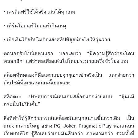
• เครดิตฟรีใช้ได้จริง เล่นได้ทุกเกม
• เทิร์นโอเวอร์ไม่เวอร์เกินเหตุ
• เบิกเงินได้จริง ไม่ต้องส่งสลิปพิสูจน์อะไรให้วุ่นวาย
ตอนกดรับโบนัสหนแรก บอกเลยว่า “มีความรู้สึกว่าจะโดน
หลอกอีก” แต่ว่าพอเพียงเล่นไปโดยประมาณครึ่งชั่วโมง เกม
สล็อตที่ทดลองก็คือแตกแบบจุกๆเอาเข้าจริงเป็น แตกง่ายกว่า
เว็บไซต์ที่เคยเล่นก่อนนี้เยอะแยะ
สล็อตxo ประสบการณ์เล่นเกมสล็อตแตกง่ายแบบ “ลุ้นแม้
กระนั้นไม่บีบคั้น”
สิ่งที่ทำให้รู้สึกว่าการเล่นสล็อตมันสนุกสนานขึ้นกว่าเดิม เป็น
เกมจากค่ายใหญ่ อย่าง PG, Joker, Pragmatic Play พอเล่นบน
เว็บตรงทีไร รู้สึกเลยว่าเกมมันลื่นกว่า ภาพงามกว่า รวมทั้งที่