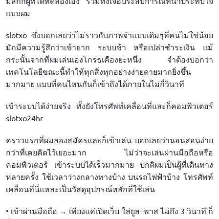
มีสักกี่ผู้ที่ได้ทดลองเอง รวมทั้งเจอประสบการณ์ที่น่าประทับใจ
แบบผม
slotxo ซึ่งบอกเลยว่าไม่ราวกับภาพจำแบบเดิมๆที่คนไม่ใช่น้อย
มักมีความรู้สึกว่าเข้ายาก ระบบช้า หรือเปล่าชำระเงิน แม้
กระนั้นจากที่ผมเล่นเองโกรธเคืองยะหนึ่ง จำต้องบอกว่า
เทคโนโลยีขณะนี้ทำให้ทุกสิ่งทุกอย่างง่ายดายมากยิ่งขึ้น
มากมาย แบบที่คนไหนกันก็เข้าถึงได้ภายในไม่กี่วินาที
เข้าระบบได้ง่ายจริง ทั้งยังโทรศัพท์เคลื่อนที่และก็คอมพิวเตอร์
slotxo24hr
คราวแรกที่ผมลองสมัครและก็เข้าเล่น บอกเลยว่านอนสอนง่าย
กว่าที่เคยคิดไว้เยอะมาก ไม่ว่าจะเล่นผ่านมือถือหรือ
คอมพิวเตอร์ เข้าระบบได้เร็วมากมาย ปกติผมเป็นผู้ที่เดินทาง
หลายครั้ง ใช้เวลาว่างกลางทางบ้าง บนรถไฟฟ้าบ้าง โทรศัพท์
เคลื่อนที่นี่แหละเป็นวัสดุอุปกรณ์หลักที่ใช้เล่น
• เข้าผ่านมือถือ → เพียงแค่เปิดเว็บ ใส่ยูส–พาส ไม่ถึง 3 วินาที ก็