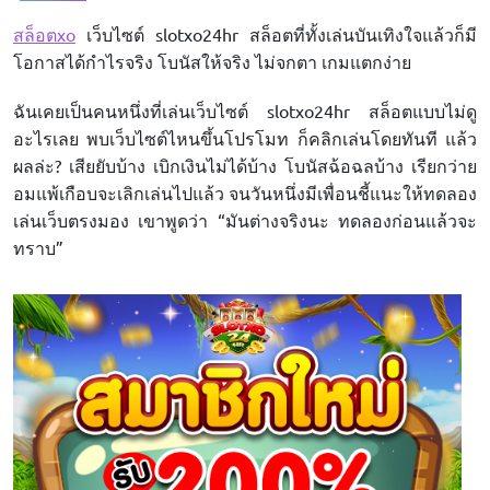
สล็อตxo
เว็บไซต์ slotxo24hr สล็อตที่ทั้งเล่นบันเทิงใจแล้วก็มี
โอกาสได้กำไรจริง โบนัสให้จริง ไม่จกตา เกมแตกง่าย
ฉันเคยเป็นคนหนึ่งที่เล่นเว็บไซต์ slotxo24hr สล็อตแบบไม่ดู
อะไรเลย พบเว็บไซต์ไหนขึ้นโปรโมท ก็คลิกเล่นโดยทันที แล้ว
ผลล่ะ? เสียยับบ้าง เบิกเงินไม่ได้บ้าง โบนัสฉ้อฉลบ้าง เรียกว่าย
อมแพ้เกือบจะเลิกเล่นไปแล้ว จนวันหนึ่งมีเพื่อนชี้แนะให้ทดลอง
เล่นเว็บตรงมอง เขาพูดว่า “มันต่างจริงนะ ทดลองก่อนแล้วจะ
ทราบ”