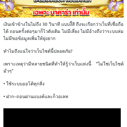
เงินเข้าข้างในไม่ถึง 30 วินาที แบบงี้สิ ถึงจะเรียกว่าเว็บที่เชื่อถือ
ได้ ถอนครั้งต่อๆมาก็ไวดังเดิม ไม่มีเลี่ยง ไม่มีอ้างถึงว่าระบบล่ม
ไม่มีขอข้อมูลเพิ่มให้ยุ่งยาก
ทำไมถึงแน่ใจว่าเว็บไซต์นี้ปลอดภัย?
เพราะเหตุว่ามีหลายชนิดที่ทำให้รู้ว่าเว็บแห่งนี้ “ไม่ใช่เว็บไซต์
มั่วๆ”
• ใช้ระบบออโต้ทุกสิ่ง
• ฝาก–ถอนผ่านแบงค์และก็วอเลท