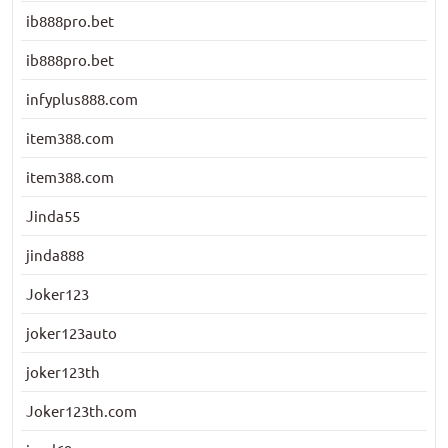
ib888pro.bet
ib888pro.bet
infyplus888.com
item388.com
item388.com
Jinda55
jinda888
Joker123
joker123auto
joker123th
Joker123th.com