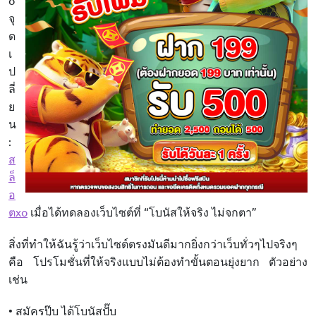
o
จุ
ด
เ
ป
ลี่
ย
น
:
ส
ล็
อ
ตxo
เมื่อได้ทดลองเว็บไซต์ที่ “โบนัสให้จริง ไม่จกตา”
สิ่งที่ทำให้ฉันรู้ว่าเว็บไซต์ตรงมันดีมากยิ่งกว่าเว็บทั่วๆไปจริงๆ
คือ โปรโมชั่นที่ให้จริงแบบไม่ต้องทำขั้นตอนยุ่งยาก ตัวอย่าง
เช่น
• สมัครปุ๊บ ได้โบนัสปั๊บ