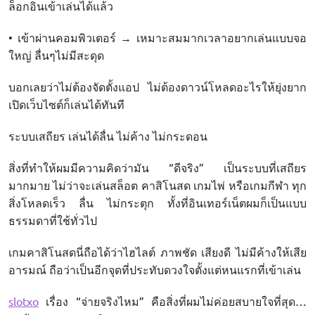
ล็อกอินเข้าเล่นได้แล้ว
• เข้าผ่านคอมพิวเตอร์ → เหมาะสมมากเวลาอยากเล่นแบบจอ
ใหญ่ ลื่นๆไม่มีสะดุด
บอกเลยว่าไม่ต้องจัดตั้งแอป ไม่ต้องดาวน์โหลดอะไรให้ยุ่งยาก
เปิดเว็บไซต์ก็เล่นได้ทันที
ระบบเสถียร เล่นได้ลื่น ไม่ค้าง ไม่กระดอน
สิ่งที่ทำให้ผมมีความคิดว่ามัน “ดีจริง” เป็นระบบที่เสถียร
มากมาย ไม่ว่าจะเล่นสล็อต คาสิโนสด เกมไพ่ หรือเกมกีฬา ทุก
สิ่งโหลดเร็ว ลื่น ไม่กระตุก ทั้งที่อินเทอร์เน็ตผมก็เป็นแบบ
ธรรมดาที่ใช้ทั่วไป
เกมคาสิโนสดนี่ถือได้ว่าไฮไลต์ ภาพชัด เสียงดี ไม่มีค้างให้เสีย
อารมณ์ ถือว่าเป็นอีกจุดที่ประทับดวงใจตั้งแต่หนแรกที่เข้าเล่น
slotxo
เรื่อง “จ่ายจริงไหม” คือสิ่งที่ผมไม่ค่อยสบายใจที่สุด…