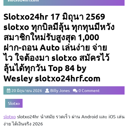
Slotxo24hr 17 มิถุนา 2569
slotxo ทุกบิลมีลุ้น ทุกทุนมีหวัง
สมาชิกใหม่รับสูงสุด 1,000
ฝาก-ถอน Auto เล่นง่าย จ่าย
ไว ใจต้องมา slotxo สมัครไว้
ลุ้นได้ทุกวัน Top 84 by
Wesley slotxo24hrf.com
20
Billy
20 มิถุนายน 2026
Billy Jones
0 Comment
มิถุนายน
Jones
2026
Slotxo
slotxo
slotxo24hr นำสมัย รวดเร็ว ผ่าน Android และ iOS เล่น
ง่าย ได้เงินจริง 2026