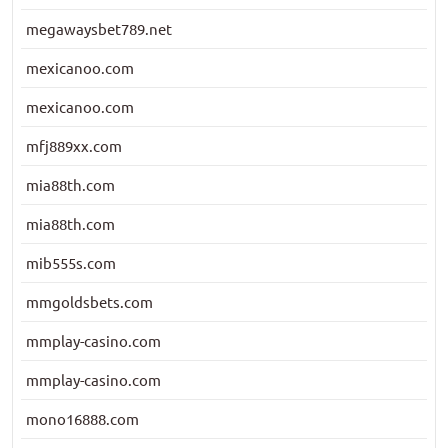
megawaysbet789.net
mexicanoo.com
mexicanoo.com
mfj889xx.com
mia88th.com
mia88th.com
mib555s.com
mmgoldsbets.com
mmplay-casino.com
mmplay-casino.com
mono16888.com