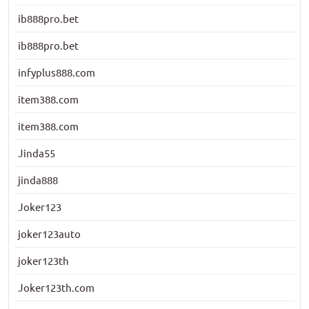
ib888pro.bet
ib888pro.bet
infyplus888.com
item388.com
item388.com
Jinda55
jinda888
Joker123
joker123auto
joker123th
Joker123th.com