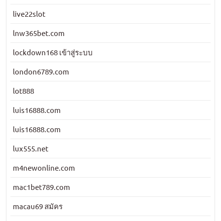
live22slot
lnw365bet.com
lockdown168 เข้าสู่ระบบ
london6789.com
lot888
luis16888.com
luis16888.com
lux555.net
m4newonline.com
mac1bet789.com
macau69 สมัคร