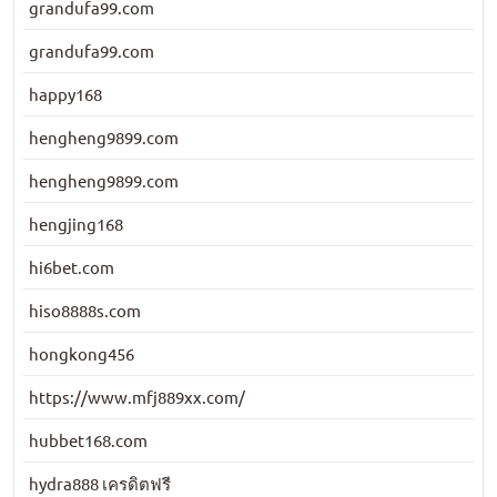
grandufa99.com
grandufa99.com
happy168
hengheng9899.com
hengheng9899.com
hengjing168
hi6bet.com
hiso8888s.com
hongkong456
https://www.mfj889xx.com/
hubbet168.com
hydra888 เครดิตฟรี