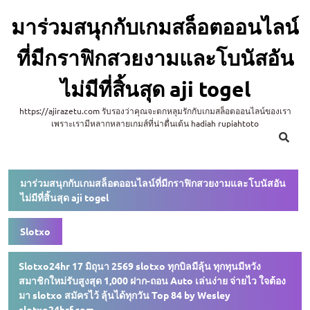
Skip
มาร่วมสนุกกับเกมสล็อตออนไลน์
to
content
ที่มีกราฟิกสวยงามและโบนัสอัน
ไม่มีที่สิ้นสุด aji togel
https://ajirazetu.com รับรองว่าคุณจะตกหลุมรักกับเกมสล็อตออนไลน์ของเรา
เพราะเรามีหลากหลายเกมส์ที่น่าตื่นเต้น hadiah rupiahtoto
มาร่วมสนุกกับเกมสล็อตออนไลน์ที่มีกราฟิกสวยงามและโบนัสอัน
ไม่มีที่สิ้นสุด aji togel
Slotxo
Slotxo24hr 17 มิถุนา 2569 slotxo ทุกบิลมีลุ้น ทุกทุนมีหวัง
สมาชิกใหม่รับสูงสุด 1,000 ฝาก-ถอน Auto เล่นง่าย จ่ายไว ใจต้อง
มา slotxo สมัครไว้ ลุ้นได้ทุกวัน Top 84 by Wesley
slotxo24hrf.com