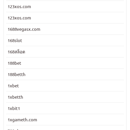
123xos.com
123xos.com
1688vegasx.com
168slot
168สล็อต
188bet
188betth
1xbet
1xbetth
1xbit1
1xgameth.com