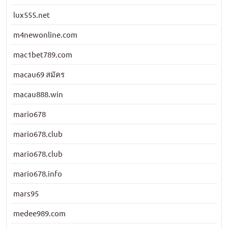
lux555.net
m4newonline.com
mac1bet789.com
macau69 สมัคร
macau888.win
mario678
mario678.club
mario678.club
mario678.info
mars95
medee989.com