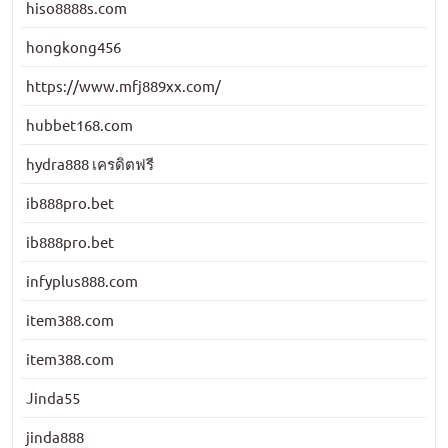
hiso8888s.com
hongkong456
https://www.mfj889xx.com/
hubbet168.com
hydra888 เครดิตฟรี
ib888pro.bet
ib888pro.bet
infyplus888.com
item388.com
item388.com
Jinda55
jinda888