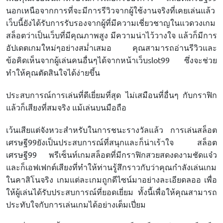
นอกเหนือจากการที่จะมีการรีวิวจากผู้ใช้งานจริงที่เคยเล่นแล้ว
เว็บนี้ยังได้รับการรับรองจากผู้ที่มีความเชี่ยวชาญในแวดวงเกม
สล็อตว่าเป็นเว็บที่มีคุณภาพสูง มีความน่าไว้วางใจ แล้วก็มีการ
อัปเดตเกมใหม่ๆอย่างสม่ำเสมอ คุณสามารถอ่านรีวิวและ
ข้อคิดเห็นจากผู้เล่นคนอื่นๆได้จากหน้าเว็บslot99 ซึ่งจะช่วย
ทำให้คุณตัดสินใจได้ง่ายขึ้น
ประสบการณ์การเล่นที่ดีเยี่ยมที่สุด ไม่เสมือนที่อื่นๆ กับกราฟิก
แล้วก็เสียงที่สมจริง แม้เล่นบนมือถือ
เว้นเสียแต่จังหวะสำหรับในการชนะรางวัลแล้ว การเล่นสล็อต
เศรษฐี99ยังเป็นประสบการณ์ที่สนุกและก็น่าเร้าใจ สล็อต
เศรษฐี99 พรีเซ็นท์เกมสล็อตที่มีกราฟิกสวยสดงดงามชัดแจ๋ว
และก็เอฟเฟกต์เสียงที่ทำให้ท่านรู้สึกราวกับว่าคุณกำลังเล่นเกม
ในคาสิโนจริง เกมแต่ละเกมถูกดีไซน์มาอย่างละเอียดลออ เพื่อ
ให้ผู้เล่นได้รับประสบการณ์ที่ยอดเยี่ยม ทั้งนี้เพื่อให้คุณสามารถ
ประทับใจกับการเล่นเกมได้อย่างเต็มเปี่ยม