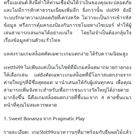
หรือเอเย่นต์ สิ่งนี้ทำให้ท่านเชื่อมั่นได้ว่าเงินของคุณจะปลอดภัย
และไม่มีการหักค่าธรรมเนียมเพิ่มอีก ยิ่งกว่านั้น slot99 ยังมี
ระบบรักษาความปลอดภัยที่เคร่งครัด ไม่ว่าจะเป็นการเข้ารหัส
ข้อมูล หรือการคุ้มครองป้องกันการขโมยทางไซเบอร์ ทำให้ผู้
เล่นสามารถเล่นเกมได้อย่างแน่ใจ โดยไม่จำเป็นต้องกลุ้มใจ
เรื่องข้อมูลส่วนตัวจะรั่วไหล
แหล่งรวมเกมสล็อตคัดเฉพาะเกมแตกง่าย ได้รับความนิยมสูง
sretthi99 ไม่เพียงแค่เป็นเว็บไซต์ที่มีเกมสล็อตมากมายก่ายกอง
ให้เลือกเล่น แต่ยังคัดเฉพาะเกมสล็อตที่มีโอกาสแตกง่ายจาก
ค่ายใหญ่ๆที่มีชื่อสุดยอด มานำเสนอให้กับผู้เล่นทุกคน เพื่อคุณ
สามารถเพิ่มจังหวะสำหรับเพื่อการชนะรางวัลใหญ่ได้ง่ายดาย
มากยิ่งขึ้น นี่คือเกมสล็อตแตกง่ายที่ชี้แนะจาก 4 ค่ายชั้นแนว
หน้าที่คุณไม่สมควรพลาด
1. Sweet Bonanza จาก Pragmatic Play
รายละเอียด: เกมSlot99แนวหวานๆที่มาพร้อมกับธีมผลไม้แล้ว