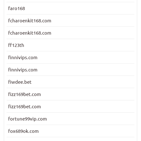
faro168
fcharoenkit168.com
fcharoenkit168.com
ff123th
finnivips.com
finnivips.com
fiwdee.bet
fizz169bet.com
fizz169bet.com
fortune99vip.com
fox689ok.com