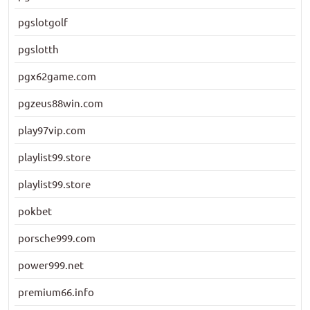
pgslotgolf
pgslotth
pgx62game.com
pgzeus88win.com
play97vip.com
playlist99.store
playlist99.store
pokbet
porsche999.com
power999.net
premium66.info