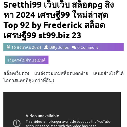
Sretthi99 เว็บเว็บ สล็อตpg สิง
หา 2024 เศรษฐี99 ใหม่ล่าสุด
Top 92 by Frederick สล็อต
เศรษฐี99 st99.biz 23
16
Billy
16 สิงหาคม 2024
Billy Jones
0 Comment
สิงหาคม
Jones
2024
เว็บตรงไม่ผ่านเอเย่นต์
สล็อตเว็บตรง แหล่งรวมเกมสล็อตแตกง่าย เล่นอย่างไรก็ได้
โอกาสแตกที่สูง กว่าที่อื่น !