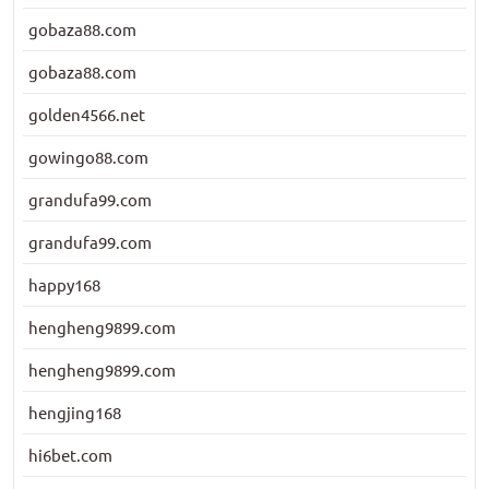
gobaza88.com
gobaza88.com
golden4566.net
gowingo88.com
grandufa99.com
grandufa99.com
happy168
hengheng9899.com
hengheng9899.com
hengjing168
hi6bet.com