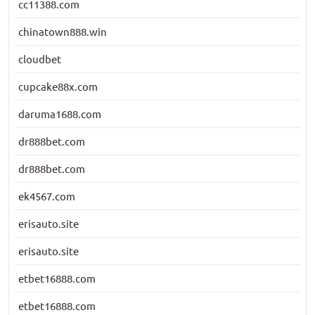
cc11388.com
chinatown888.win
cloudbet
cupcake88x.com
daruma1688.com
dr888bet.com
dr888bet.com
ek4567.com
erisauto.site
erisauto.site
etbet16888.com
etbet16888.com