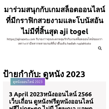
Skip
มาร่วมสนุกกับเกมสล็อตออนไลน์
to
content
ที่มีกราฟิกสวยงามและโบนัสอัน
ไม่มีที่สิ้นสุด aji togel
https://ajirazetu.com รับรองว่าคุณจะตกหลุมรักกับเกมสล็อตออนไลน์ของเรา
เพราะเรามีหลากหลายเกมส์ที่น่าตื่นเต้น hadiah rupiahtoto
ป้ายกำกับ:
ดูหนัง 2023
ดูหนังออนไลน์ 2023
3 April 2023หนังออนไลน์ 2566
เว็บเถื่อน ดูหนังฟรีดูหนังออนไลน์
ฟรีไม่กระตุก ไม่มี โฆษณา แอพดู