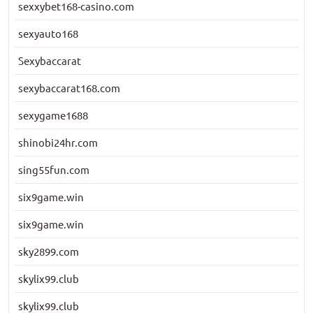
sexxybet168-casino.com
sexyauto168
Sexybaccarat
sexybaccarat168.com
sexygame1688
shinobi24hr.com
sing55fun.com
six9game.win
six9game.win
sky2899.com
skylix99.club
skylix99.club