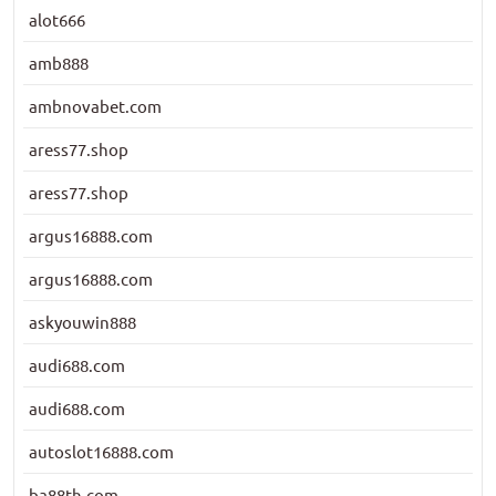
alot666
amb888
ambnovabet.com
aress77.shop
aress77.shop
argus16888.com
argus16888.com
askyouwin888
audi688.com
audi688.com
autoslot16888.com
ba88th.com