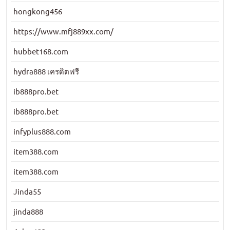
hongkong456
https://www.mfj889xx.com/
hubbet168.com
hydra888 เครดิตฟรี
ib888pro.bet
ib888pro.bet
infyplus888.com
item388.com
item388.com
Jinda55
jinda888