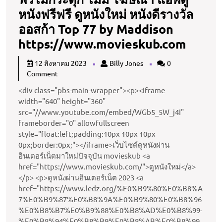
หนังฟรีฟรี ดูหนังใหม่ หนังดีรางวัล
ออสก้า Top 77 by Maddison
3
https://www.movieskub.com
April
12
Billy
12 สิงหาคม 2023
Billy Jones
0
2023ห
สิงหาคม
Jones
Comment
2023
ออนไล
<div class="pbs-main-wrapper"><p><iframe
2566
width="640" height="360"
src="//www.youtube.com/embed/WGb5_5W_j4I"
เว็บ
frameborder="0" allowfullscreen
เถื่อน
style="float:left;padding:10px 10px 10px
ดู
0px;border:0px;"></iframe>เว็บไซต์ดูหนังผ่าน
อินเตอร์เน็ตมาใหม่ปัจจุบัน movieskub <a
หนัง
href="https://www.movieskub.com/">ดูหนังใหม่</a>
ฟรี
</p> <p>ดูหนังผ่านอินเตอร์เน็ต 2023 <a
href="https://www.ledz.org/%E0%B9%80%E0%B8%A
ดู
7%E0%B9%87%E0%B8%9A%E0%B9%80%E0%B8%96
หนัง
%E0%B8%B7%E0%B9%88%E0%B8%AD%E0%B8%99-
ออนไล
%E0%B8%94%E0%B8%B9%E0%B8%AB%E0%B8%99