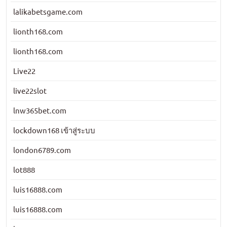
lalikabetsgame.com
lionth168.com
lionth168.com
Live22
live22slot
lnw365bet.com
lockdown168 เข้าสู่ระบบ
london6789.com
lot888
luis16888.com
luis16888.com