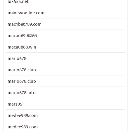
lux555.net
m4newonline.com
mac1bet789.com
macau69 สมัคร
macau888.win
mario678
mario678.club
mario678.club
mario678.info
mars95
medee989.com
medee989.com