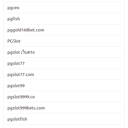
pgceo
pgfish
pggold168bet.com
PGSlot
pgslot เว็บตรง
pgslot77
pgslot77.com
pgslot99
pgslot9999.co
pgslot999bets.com
pgslotfish