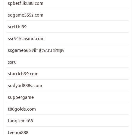
spbetflik888.com
sqgame555s.com
sretthi99
ssc915casino.com
ssgame666 เข้าสู่ระบบ ล่าสุด
ssru
starrich99.com
sudyod888s.com
suppergame
t88golds.com
tangtem168
teenoi888