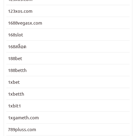
ดี
รางวัล
123xos.com
ออ
1688vegasx.com
สก้า
168slot
Top
77
168สล็อต
by
188bet
Maddi
188betth
https
1xbet
1xbetth
1xbit1
1xgameth.com
789pluss.com