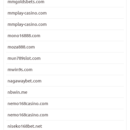
mmgoldsbets.com
mmplay-casino.com
mmplay-casino.com
mono16888.com
moza888.com
mun789slot.com
mwin9s.com
nagawaybet.com
nbwin.me
nemo168casino.com
nemo168casino.com
niseko168bet.net