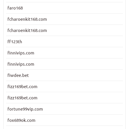
faro168
fcharoenkit168.com
fcharoenkit168.com
ff123th
finnivips.com
finnivips.com
fiwdee.bet
fizz169bet.com
fizz169bet.com
fortune99vip.com
fox689ok.com