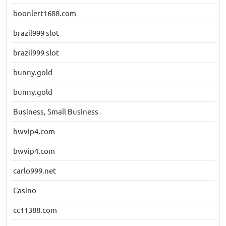
boonlert1688.com
brazil999 slot
brazil999 slot
bunny.gold
bunny.gold
Business, Small Business
bwvip4.com
bwvip4.com
carlo999.net
Casino
cc11388.com