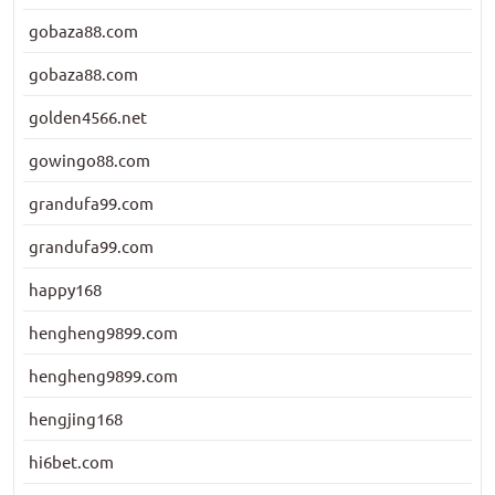
gobaza88.com
gobaza88.com
golden4566.net
gowingo88.com
grandufa99.com
grandufa99.com
happy168
hengheng9899.com
hengheng9899.com
hengjing168
hi6bet.com