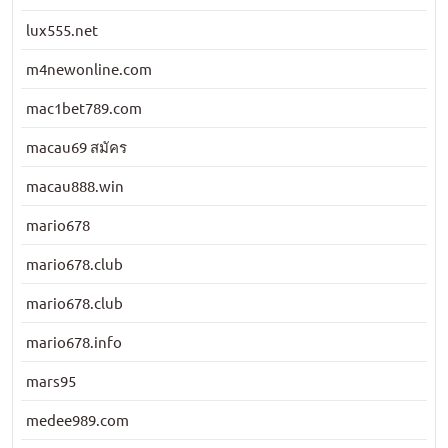
lux555.net
m4newonline.com
mac1bet789.com
macau69 สมัคร
macau888.win
mario678
mario678.club
mario678.club
mario678.info
mars95
medee989.com