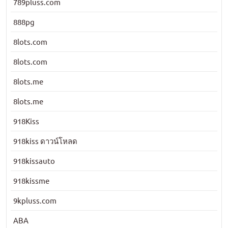
789pluss.com
by
888pg
Devon
8lots.com
8lots.com
8lots.me
8lots.me
918Kiss
918kiss ดาวน์โหลด
918kissauto
918kissme
9kpluss.com
ABA