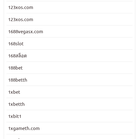
บา
123xos.com
คา
123xos.com
ร่า
1688vegasx.com
บา
คา
168slot
ร่า
168สล็อต
ออนไลน์
188bet
ได้
188betth
กำไร
ตั้งแต่
1xbet
เล่น
1xbetth
ครั้ง
1xbit1
แรก
Top
1xgameth.com
78