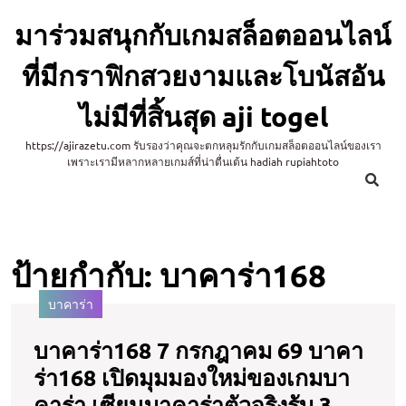
Skip
มาร่วมสนุกกับเกมสล็อตออนไลน์
to
content
ที่มีกราฟิกสวยงามและโบนัสอัน
ไม่มีที่สิ้นสุด aji togel
https://ajirazetu.com รับรองว่าคุณจะตกหลุมรักกับเกมสล็อตออนไลน์ของเรา
เพราะเรามีหลากหลายเกมส์ที่น่าตื่นเต้น hadiah rupiahtoto
ป้ายกำกับ:
บาคาร่า168
บาคาร่า
บาคาร่า168 7 กรกฎาคม 69 บาคา
ร่า168 เปิดมุมมองใหม่ของเกมบา
คาร่า เซียนบาคาร่าตัวจริงรับ 3