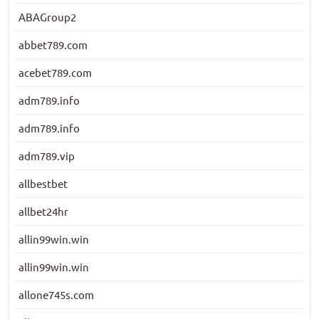
ABAGroup2
abbet789.com
acebet789.com
adm789.info
adm789.info
adm789.vip
allbestbet
allbet24hr
allin99win.win
allin99win.win
allone745s.com