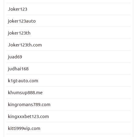
Joker123
joker123auto
joker123th
Joker123th.com
juad69
judhai168
k1gt-auto.com
khumsup888.me
kingromans789.com
kingxxxbet123.com
kitti999vip.com