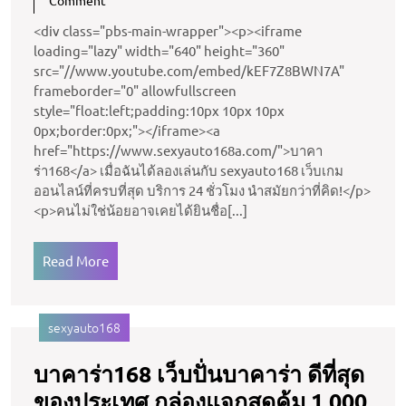
แสน
Comment
2025
30
ระบบ
<div class="pbs-main-wrapper"><p><iframe
พฤศจิก
อัตโนมัติ
loading="lazy" width="640" height="360"
src="//www.youtube.com/embed/kEF7Z8BWN7A"
า
เจ้า
frameborder="0" allowfullscreen
69
แรก
style="float:left;padding:10px 10px 10px
sexyauto168
0px;border:0px;"></iframe><a
เว็บ
href="https://www.sexyauto168a.com/">บาคา
ตอบ
ดี
ร่า168</a> เมื่อฉันได้ลองเล่นกับ sexyauto168 เว็บเกม
โจทย์
มี
ออนไลน์ที่ครบที่สุด บริการ 24 ชั่วโมง นำสมัยกว่าที่คิด!</p>
<p>คนไม่ใช่น้อยอาจเคยได้ยินชื่อ[...]
คน
โต๊ะ
รัก
ให้
Read
Read More
บา
เลือก
More
คา
เยอะ
ร่า
sexy168
sexyauto168
สมาชิก
สมัคร
บาคาร่า168 เว็บปั่นบาคาร่า ดีที่สุด
ใหม่
ปุ๊บ
ของประเทศ กล่องแจกสุดคุ้ม 1,000