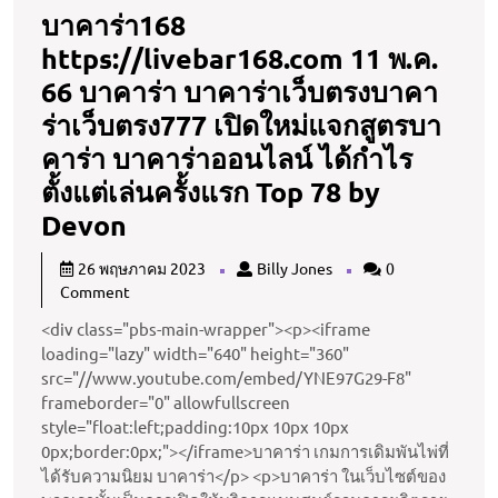
บาคาร่า168
300
https://livebar168.com 11 พ.ค.
ค่า
66 บาคาร่า บาคาร่าเว็บตรงบาคา
คอม
ร่าเว็บตรง777 เปิดใหม่แจกสูตรบา
สูงสุด
คาร่า บาคาร่าออนไลน์ ได้กำไร
จ่าย
ตั้งแต่เล่นครั้งแรก Top 78 by
จริง
บา
Devon
ทุก
คา
ตา
26
Billy
26 พฤษภาคม 2023
Billy Jones
0
ร่า168
บา
พฤษภาคม
Jones
Comment
2023
https://livebar168.com
คา
<div class="pbs-main-wrapper"><p><iframe
11
ร่า168
loading="lazy" width="640" height="360"
src="//www.youtube.com/embed/YNE97G29-F8"
พ.ค.
สมัคร
frameborder="0" allowfullscreen
66
ฟรี
style="float:left;padding:10px 10px 10px
บา
0px;border:0px;"></iframe>บาคาร่า เกมการเดิมพันไพ่ที่
มี
ได้รับความนิยม บาคาร่า</p> <p>บาคาร่า ในเว็บไซต์ของ
คา
เครดิต