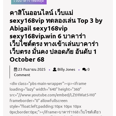
เว็บบาคาร่าที่ดีที่สุด
20
คาสิโนออนไลน์ เว็บแม่
Top
sexy168vip ทดลองเล่น Top 3 by
2
Abigail sexy168vip
by
sexy168vip.win 6 บาคาร่า
Shani
เว็บไซต์ตรง ทางเข้าเล่นบาคาร่า
sexyau
เว็บตรง มั่นคง ปลอดภัย อันดับ 1
2
คา
October 68
ต.ค.
สิ
25
23
Billy
23 กันยายน 2025
Billy Jones
0
โน
กันยายน
Jones
Comment
2025
ออนไลน์
<div class="pbs-main-wrapper"><p><iframe
เว็บ
loading="lazy" width="640" height="360"
src="//www.youtube.com/embed/LZtHWat5-H0"
แม่
frameborder="0" allowfullscreen
sexy168vip
style="float:left;padding:10px 10px 10px
ทดลอง
0px;border:0px;"></iframe>บาคาร่า168 เว็บไซต์เดียว