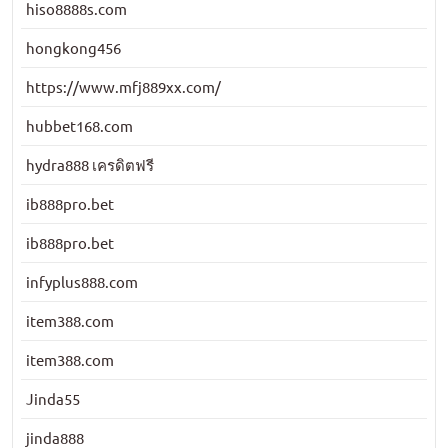
hiso8888s.com
hongkong456
https://www.mfj889xx.com/
hubbet168.com
hydra888 เครดิตฟรี
ib888pro.bet
ib888pro.bet
infyplus888.com
item388.com
item388.com
Jinda55
jinda888