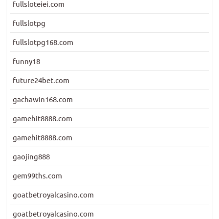
fullsloteiei.com
fullslotpg
fullslotpg168.com
funny18
future24bet.com
gachawin168.com
gamehit8888.com
gamehit8888.com
gaojing888
gem99ths.com
goatbetroyalcasino.com
goatbetroyalcasino.com