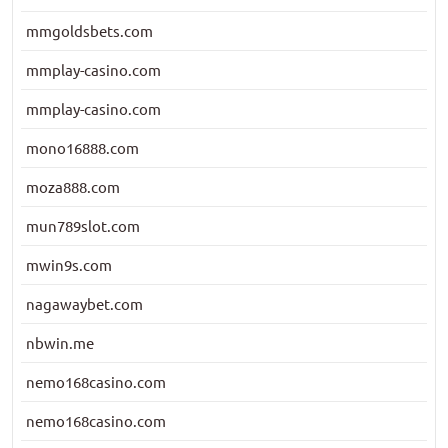
mmgoldsbets.com
mmplay-casino.com
mmplay-casino.com
mono16888.com
moza888.com
mun789slot.com
mwin9s.com
nagawaybet.com
nbwin.me
nemo168casino.com
nemo168casino.com