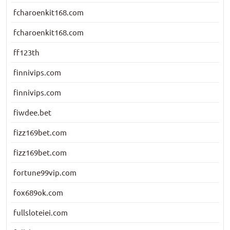
fcharoenkit168.com
fcharoenkit168.com
ff123th
finnivips.com
finnivips.com
fiwdee.bet
fizz169bet.com
fizz169bet.com
fortune99vip.com
fox689ok.com
fullsloteiei.com