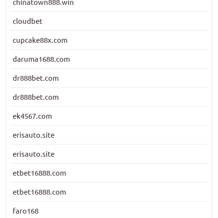
chinatown888.win
cloudbet
cupcake88x.com
daruma1688.com
dr888bet.com
dr888bet.com
ek4567.com
erisauto.site
erisauto.site
etbet16888.com
etbet16888.com
faro168