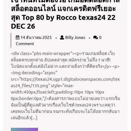
สล็อตออนไลน์ แจกเครดิตฟรีเยอะ
สุด Top 80 by Rocco texas24 22
Texas24
DEC 26
คา
14
Billy
14 ธันวาคม 2025
Billy Jones
0
สิ
ธันวาคม
Jones
Comment
2025
โนสด
<div class="pbs-main-wrapper"><p>รวมเกมสล็อต เว็บ
เว็บ
สล็อตครบทุกค่าย อัปเดตล่าสุด สมัครง่าย ไม่ถึง 1 นาที!
โบนัสแจกตั้งแต่ยังไม่ฝาก แตกง่ายยิ่งกว่าที่คิดจริง</p> <p>
ตรง
<img decoding="async"
จาก
src="https://texas24.sgp1.digitaloceanspaces.com/tex
ไทย
as24_files/135.png" style="max-
width:450px;float:left;padding:10px 10px 10px
โปร
0px;border:0px;"/>ต้องสารภาพแบบไม่อายเลยว่า แรกเริ่ม
โม
ฉันเป็นผู้ที่ดูแลตัวมากเรื่องเว็บไซต์ texas24 เพราะเหตุว่า
เคยพบเว็บไม่ดีมาก่อน จนกระทั่งเกือบจะไม่ได้อยากกลับมา
ชั่น
เล่นอีกแล้ว[...]
เครดิต
ฟรี