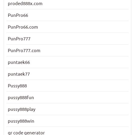
proded888x.com
PunPro66
PunPro66.com
PunPro777
PunPro777.com
puntaek66
puntaek77
Pussy888
pussy888fun
pussy888play
pussy888win
qr code generator