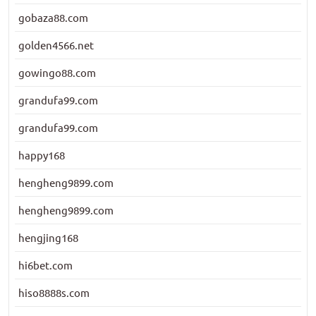
gobaza88.com
golden4566.net
gowingo88.com
grandufa99.com
grandufa99.com
happy168
hengheng9899.com
hengheng9899.com
hengjing168
hi6bet.com
hiso8888s.com