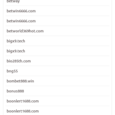
betway
betwin6666.com
betwin6666.com
betworld369hot.com
bigx9.tech
bigx9.tech
bio285th.com
bng55
bombet888.win
bonus888
boonlert1688.com
boonlert1688.com