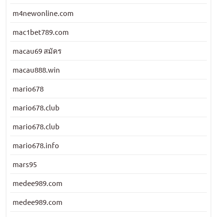
m4newonline.com
mac1bet789.com
macau69 สมัคร
macau888.win
mario678
mario678.club
mario678.club
mario678.info
mars95
medee989.com
medee989.com