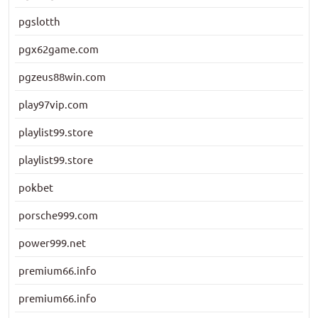
pgslotth
pgx62game.com
pgzeus88win.com
play97vip.com
playlist99.store
playlist99.store
pokbet
porsche999.com
power999.net
premium66.info
premium66.info