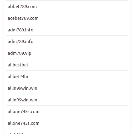
abbet789.com
acebet789.com
adm789.info
adm789.info
adm789.vip
allbestbet
allbet24hr
allin99win.win
allin99win.win
allone745s.com
allone745s.com