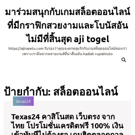
Skip
มาร่วมสนุกกับเกมสล็อตออนไลน์
to
content
ที่มีกราฟิกสวยงามและโบนัสอัน
ไม่มีที่สิ้นสุด aji togel
https://ajirazetu.com รับรองว่าคุณจะตกหลุมรักกับเกมสล็อตออนไลน์ของเรา
เพราะเรามีหลากหลายเกมส์ที่น่าตื่นเต้น hadiah rupiahtoto
ป้ายกำกับ:
สล็อตออนไลน์
texas24
Texas24 คาสิโนสด เว็บตรง จาก
ไทย โปรโมชั่นเครดิตฟรี 100% เงิน
เข้าทันทีไม่ต้องรอ เกมฮิตตลอดกาล