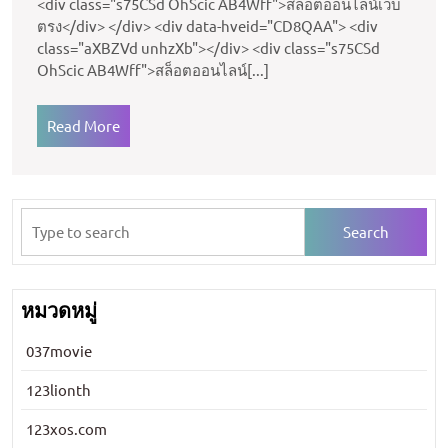
ออนไลน์
<div class="s75CSd OhScic AB4Wff">สล็อตออนไลน์เว็บ
ที่
ตรง</div> </div> <div data-hveid="CD8QAA"> <div
class="aXBZVd unhzXb"></div> <div class="s75CSd
มี
OhScic AB4Wff">สล็อตออนไลน์[...]
กราฟิก
สวยงาม
Read
Read More
และ
More
โบนัส
อัน
Search
ไม่มี
for:
ที่
สิ้น
หมวดหมู่
สุด
037movie
aji
togel
123lionth
123xos.com