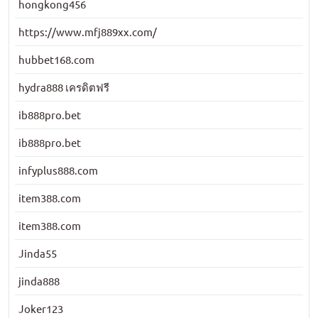
hongkong456
https://www.mfj889xx.com/
hubbet168.com
hydra888 เครดิตฟรี
ib888pro.bet
ib888pro.bet
infyplus888.com
item388.com
item388.com
Jinda55
jinda888
Joker123