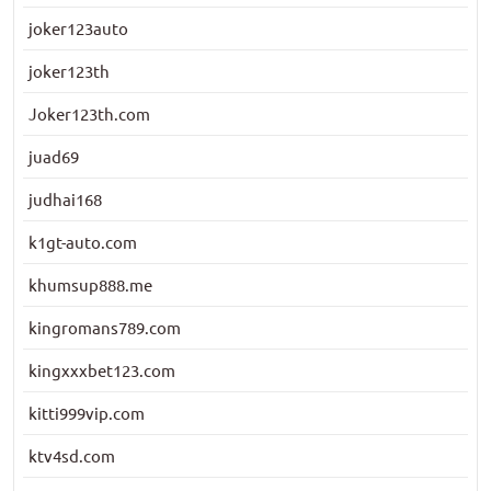
joker123auto
joker123th
Joker123th.com
juad69
judhai168
k1gt-auto.com
khumsup888.me
kingromans789.com
kingxxxbet123.com
kitti999vip.com
ktv4sd.com