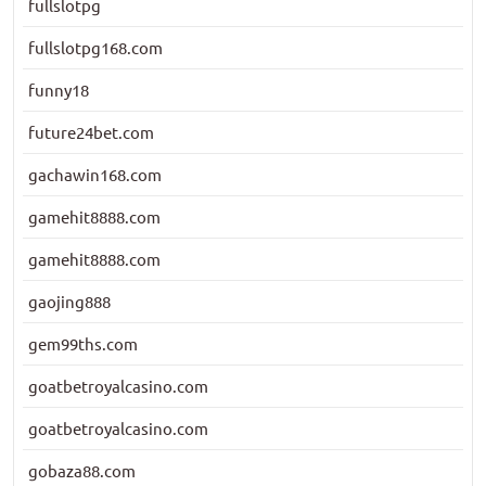
fullslotpg
fullslotpg168.com
funny18
future24bet.com
gachawin168.com
gamehit8888.com
gamehit8888.com
gaojing888
gem99ths.com
goatbetroyalcasino.com
goatbetroyalcasino.com
gobaza88.com