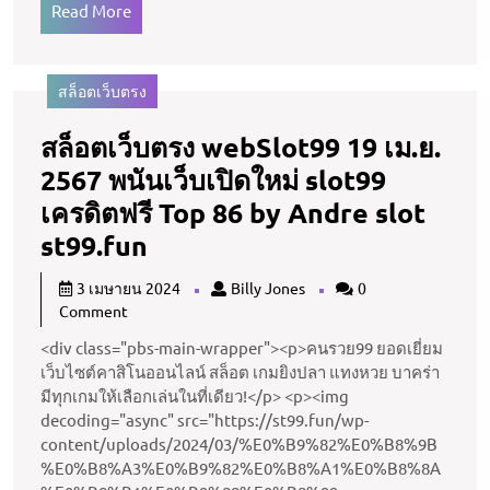
Read
Read More
100%
More
เงิน
สล็อตเว็บตรง
เข้า
ทันที
สล็อตเว็บตรง webSlot99 19 เม.ย.
ไม่
2567 พนันเว็บเปิดใหม่ slot99
ต้อง
เครดิตฟรี Top 86 by Andre slot
รอ
สล็อต
st99.fun
เกม
เว็บ
ฮิต
3
Billy
3 เมษายน 2024
Billy Jones
0
ตรง
เมษายน
Jones
Comment
ตลอด
2024
webSlot99
<div class="pbs-main-wrapper"><p>คนรวย99 ยอดเยี่ยม
กาล
19
เว็บไซต์คาสิโนออนไลน์ สล็อต เกมยิงปลา แทงหวย บาคร่า
สล็อต
มีทุกเกมให้เลือกเล่นในที่เดียว!</p> <p><img
เม.ย.
ออนไลน์
decoding="async" src="https://st99.fun/wp-
2567
content/uploads/2024/03/%E0%B9%82%E0%B8%9B
แจก
พนัน
%E0%B8%A3%E0%B9%82%E0%B8%A1%E0%B8%8A