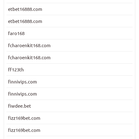
etbet16888.com
etbet16888.com
faro168
fcharoenkit168.com
fcharoenkit168.com
ff123th
finnivips.com
finnivips.com
fiwdee.bet
fizz169bet.com
fizz169bet.com