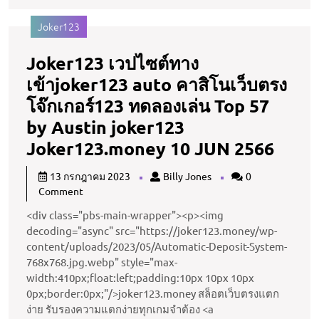
ประกา
Joker123
หา
เศรษฐี
Joker123 เวปไซต์ทาง
คน
เข้าjoker123 auto คาสิโนเว็บตรง
ใหม่
โจ๊กเกอร์123 ทดลองเล่น Top 57
Top
by Austin joker123
30
Joke
Joker123.money 10 JUN 2566
by
เวป
13
Billy
13 กรกฎาคม 2023
Billy Jones
0
Seth
ไซต์
กรกฎาคม
Jones
Comment
2023
ทาง
<div class="pbs-main-wrapper"><p><img
เข้าj
decoding="async" src="https://joker123.money/wp-
content/uploads/2023/05/Automatic-Deposit-System-
auto
768x768.jpg.webp" style="max-
คา
width:410px;float:left;padding:10px 10px 10px
สิ
0px;border:0px;"/>joker123.money สล็อตเว็บตรงแตก
ง่าย รับรองความแตกง่ายทุกเกมจำต้อง <a
โน