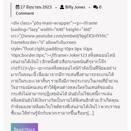
2566
2566
27
Billy
27 มิถุนายน 2023
Billy Jones
0
joker1
มิถุนายน
Jones
Comment
2023
เว็บ
<div class="pbs-main-wrapper"><p><iframe
ใหญ่
loading="lazy" width="640" height="360"
src="//www.youtube.com/embed/9ygfXSMYMIc"
พนัน
frameborder="0" allowfullscreen
ออนไลน
style="float:right;padding:10px 0px 10px
เว็บ
10px;border:0px;"></iframe>Joker123 สล็อตออนไลน์
เล่นง่ายได้เงินไว อีกหนึ่งตัวเลือกเกมพนันดีๆจากโจ๊ก
เปิด
เกอร์123</p> <p>เกมสล็อตออนไลน์กำลังเป็นที่นิยมอย่าง
ใหม่
มากในขณะนี้ เนื่องมาจากมีการเล่นซึ่งสามารถจบเกมได้
ภายในระยะเวลาสั้นๆ รวมถึงมีภาพประกอบในเกมที่ยั่วยวน
joker1
ใจอารมณ์คนเล่น ทำให้ผู้คนต่างหลงใหลในเสน่ห์ของมัน
ทดลอง
กระทั่งไม่สามารถปฎิเสธมันได้ มันยังไม่ใช่แค่นี้การเล่น
เล่น
สล็อตมันยังได้เงินรางวัลเป็นรายได้พิเศษอีกด้วย ถ้าเกิดคุณ
กำลังมองหาสล็อตเว็บไซต์ตรงที่เล่นง่ายได้เงินไว พวกเราขอ
Top
ชี้แนะให้ท่านรู้จักกับพวกเรามากขึ้นเรื่อยๆ[...]
24
by
Read
Read More