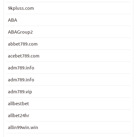
9kpluss.com
ABA
ABAGroup2
abbet789.com
acebet789.com
adm789.info
adm789.info
adm789.vip
allbestbet
allbet24hr
allin99win.win