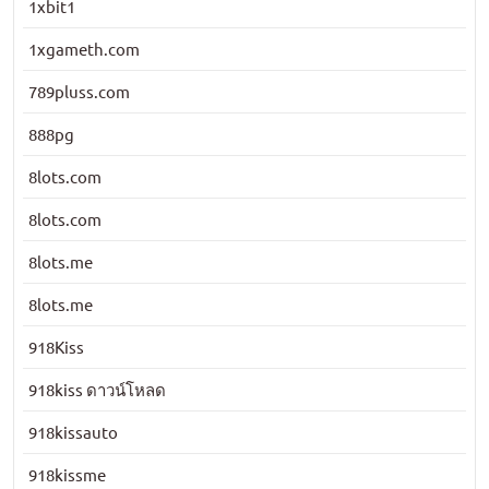
1xbit1
1xgameth.com
789pluss.com
888pg
8lots.com
8lots.com
8lots.me
8lots.me
918Kiss
918kiss ดาวน์โหลด
918kissauto
918kissme