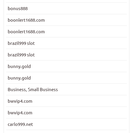
bonus888
boonlert1688.com
boonlert1688.com
brazil999 slot
brazil999 slot
bunny.gold
bunny.gold
Business, Small Business
bwvip4.com
bwvip4.com
carlo999.net