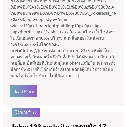
%B9%83%E0%B8%AB%E0%B8%A1%E0%B9%88-
น้อย
by
%E0%B8%A1%E0%B8%B5%E0%B9%82%E0%B8%9A
แต่
%E0%B8%99%E0%B8%B1%E0%B8%AA_Jokerasia_16
Joni
ได้
30x753.jpg.webp" style="max-
โจ๊ก
width:430px;float:right;padding:10px 0px 10px
กำไร
10px;border:0px;"/>joker123 สล็อตออนไลน์ เว็บไซต์ตรง
เกอร์123
มหาศาล
ไม่เป็นอันตราย 100% บริการเกมสล็อตออนไลน์ ครบ
jokerasia.ne
Top
วงจร</p> <p>ในโลกของ<a
โจ๊ก
href="https://jokerasia.net/">joker123</a>ที่เติบโต
54
อย่างรวดเร็วในตอนนี้ หนึ่งในชื่อที่กำลังได้รับความนิยมแล้ว
เกอร์123
by
ก็เปลี่ยนเป็นที่เอ๋ยถึงในกลุ่มผู้เล่นjoker123มือใหม่จนกระทั่ง
เวป
Latanya
มืออาชีพหมายถึงโจ๊กเกอร์123 เว็บสล็อตผู้ให้บริการ สล็อต
ไซต์
ออนไลน์ เว็บไซต์ตรง ไม่มีอันตราย[...]
joker123ths.xyz
ใหญ่
Read
Read More
สล็อต
More
แตก
ง่าย
โจ๊กเกอร์123
โบนัส
Joker123 websiteแจกหนัก 17