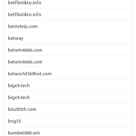
betflixtikto.info
betflixtikto.info
betm4vip.com
betway
betwin6666.com
betwin6666.com
betworld369hot.com
bigx9.tech
bigx9.tech
bio285th.com
bng55
bombet888.win