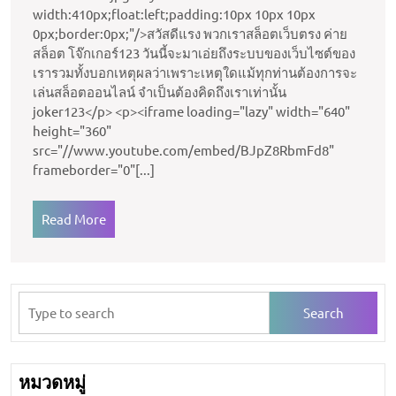
width:410px;float:left;padding:10px 10px 10px
ไซต์
0px;border:0px;"/>สวัสดีแรง พวกเราสล็อตเว็บตรง ค่าย
แจก
สล็อต โจ๊กเกอร์123 วันนี้จะมาเอ่ยถึงระบบของเว็บไซต์ของ
เรารวมทั้งบอกเหตุผลว่าเพราะเหตุใดแม้ทุกท่านต้องการจะ
หนัก
เล่นสล็อตออนไลน์ จำเป็นต้องคิดถึงเราเท่านั้น
casino
joker123</p> <p><iframe loading="lazy" width="640"
onlineเว็บ
height="360"
src="//www.youtube.com/embed/BJpZ8RbmFd8"
เปิด
frameborder="0"[...]
ใหม่
joker123
Read
Read More
ทดลอง
More
เล่น
Top
Search
49
for:
by
Nestor
หมวดหมู่