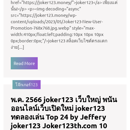
href="https://joker123.money/">joker123</a> เพียงแค่
เว็บ
นั้น!</p> <p><img decoding="async"
src="https://joker123.money/wp-
ตรง
content/uploads/2023/05/Joker123-New-User-
โจ๊ก
Promotion-768x768.jpg.webp" style="max-
เกอร์
width:410px;float:left;padding:10px 10px 10px
0px;border:0px;"/>joker123 สล็อตเว็บไซต์ตรงแตก
ทดลอ
ง่าย[...]
เล่น
Top
Read
Read More
57
More
by
โจ๊กเกอร์123
Aust
joke
พ.ค. 2566 joker123 เว็บใหญ่ พนัน
Joke
ออนไลน์เว็บเปิดใหม่ joker123
10
ทดลองเล่น Top 24 by Jeffery
JUN
พ.ค.
joker123 Joker123th.com 10