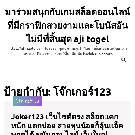
Skip
มาร่วมสนุกกับเกมสล็อตออนไลน์
to
content
ที่มีกราฟิกสวยงามและโบนัสอัน
ไม่มีที่สิ้นสุด aji togel
https://ajirazetu.com รับรองว่าคุณจะตกหลุมรักกับเกมสล็อตออนไลน์ของเรา
เพราะเรามีหลากหลายเกมส์ที่น่าตื่นเต้น hadiah rupiahtoto
ป้ายกำกับ:
โจ๊กเกอร์123
โจ๊กเกอร์123
Joker123 เว็บไซต์ตรง สล็อตแตก
หนัก แตกบ่อย สายทุนน้อยก็ลุ้นแจ็ค
พอตได้ พนันออนไลน์ เว็บใหญ่