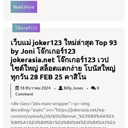
เปย์
Read
Read More
ทุก
More
ชั่วโมง
ได้
โจ๊กเกอร์123
รับ
เว็บแม่ joker123 ใหม่ล่าสุด Top 93
ความ
by Joni โจ๊กเกอร์123
ไว้
jokerasia.net โจ๊กเกอร์123 เวป
วางใจ
ไซต์ใหญ่ สล็อตแตกง่าย โบนัสใหญ่
จาก
เว็บ
ทุกวัน 28 FEB 25 คาสิโน
นัก
แม่
ลงทุน
18
Billy
18 ธันวาคม 2024
Billy Jones
0
joker123
ธันวาคม
Jones
Comment
ทั่ว
2024
ใหม่
ไทย
<div class="pbs-main-wrapper"><p><img
ล่าสุด
decoding="async" src="https://jokerasia.net/wp-
joker123
content/uploads/2024/05/Banner_%E0%B8%AA%E0
Top
ลงทุน
%B8%A1%E0%B8%B1%E0%B8%84%E0%B8%A3%E0
93