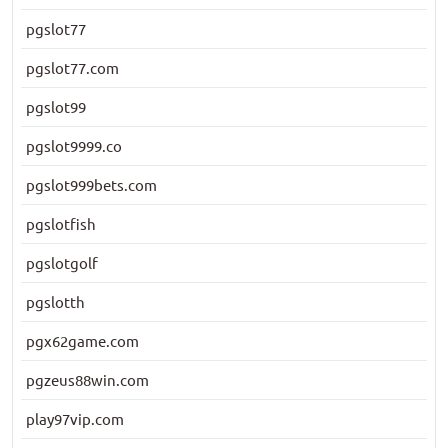
pgslot77
pgslot77.com
pgslot99
pgslot9999.co
pgslot999bets.com
pgslotfish
pgslotgolf
pgslotth
pgx62game.com
pgzeus88win.com
play97vip.com