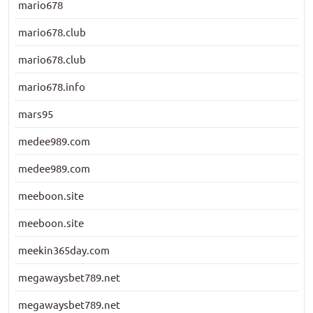
mario678
mario678.club
mario678.club
mario678.info
mars95
medee989.com
medee989.com
meeboon.site
meeboon.site
meekin365day.com
megawaysbet789.net
megawaysbet789.net