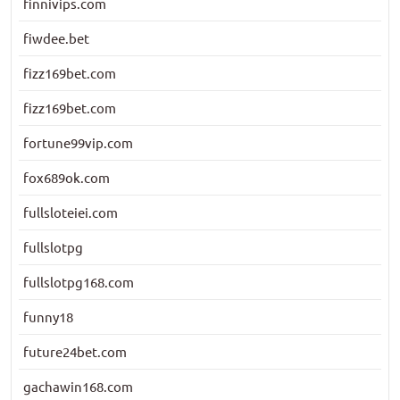
finnivips.com
fiwdee.bet
fizz169bet.com
fizz169bet.com
fortune99vip.com
fox689ok.com
fullsloteiei.com
fullslotpg
fullslotpg168.com
funny18
future24bet.com
gachawin168.com