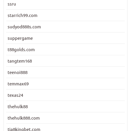
ssru
starrich99.com
sudyod888s.com
suppergame
t88golds.com
tangtem168
teenoi888
temmax69
texas24
thehulk88
thehulk888.com
tia8kingbet.com