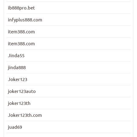
ib888pro.bet
infyplus888.com
item388.com
item388.com
Jinda55
jinda888
Joker123
joker123auto
joker123th
Joker123th.com
juad69