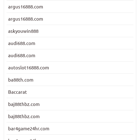
argus16888.com
argus16888.com
askyouwin888
audi688.com
audi688.com
autoslot16888.com
ba88th.com
Baccarat
baj88thbz.com
baj88thbz.com
bar4game24hr.com