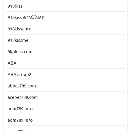
918Kiss
918kiss ดาวน์โหลด
918kissauto
918kissme
9kpluss.com
ABA
ABAGroup2
abbet789.com
acebet789.com
adm789.info
adm789.info