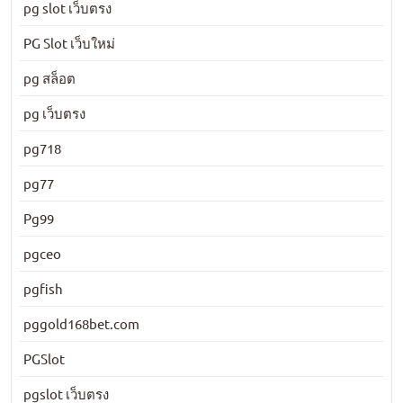
pg slot เว็บตรง
PG Slot เว็บใหม่
pg สล็อต
pg เว็บตรง
pg718
pg77
Pg99
pgceo
pgfish
pggold168bet.com
PGSlot
pgslot เว็บตรง