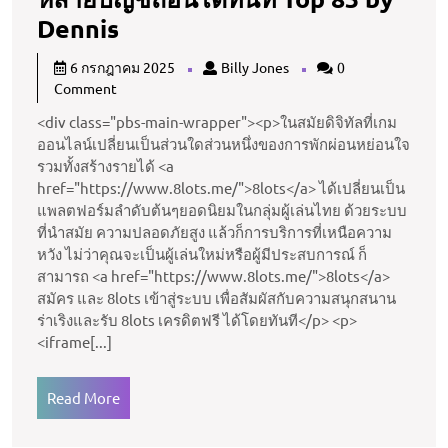
8lots
Dennis
7
6
Billy
6 กรกฎาคม 2025
Billy Jones
0
September
กรกฎาคม
Jones
Comment
2025
8lots
<div class="pbs-main-wrapper"><p>ในสมัยดิจิทัลที่เกม
เครดิต
ออนไลน์เปลี่ยนเป็นส่วนใดส่วนหนึ่งของการพักผ่อนหย่อนใจ
รวมทั้งสร้างรายได้ <a
ฟรี
href="https://www.8lots.me/">8lots</a> ได้เปลี่ยนเป็น
ได้
แพลตฟอร์มลำดับต้นๆยอดนิยมในกลุ่มผู้เล่นไทย ด้วยระบบ
กำไร
ที่นำสมัย ความปลอดภัยสูง แล้วก็การบริการที่เหนือความ
หวัง ไม่ว่าคุณจะเป็นผู้เล่นใหม่หรือผู้มีประสบการณ์ ก็
ง่ายๆ
สามารถ <a href="https://www.8lots.me/">8lots</a>
ไม่
สมัคร และ 8lots เข้าสู่ระบบ เพื่อสัมผัสกับความสนุกสนาน
ร่าเริงและรับ 8lots เครดิตฟรี ได้โดยทันที</p> <p>
เสี่ยง
<iframe[...]
รองรับ
หลาย
Read
Read More
บัญชี
More
ถอน