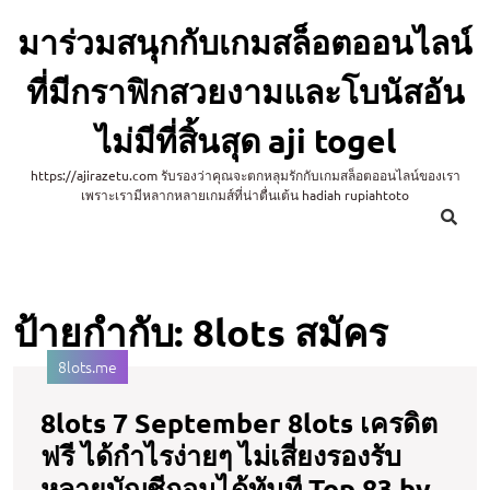
Skip
มาร่วมสนุกกับเกมสล็อตออนไลน์
to
content
ที่มีกราฟิกสวยงามและโบนัสอัน
ไม่มีที่สิ้นสุด aji togel
https://ajirazetu.com รับรองว่าคุณจะตกหลุมรักกับเกมสล็อตออนไลน์ของเรา
เพราะเรามีหลากหลายเกมส์ที่น่าตื่นเต้น hadiah rupiahtoto
ป้ายกำกับ:
8lots สมัคร
8lots.me
8lots 7 September 8lots เครดิต
ฟรี ได้กำไรง่ายๆ ไม่เสี่ยงรองรับ
หลายบัญชีถอนได้ทันที Top 83 by