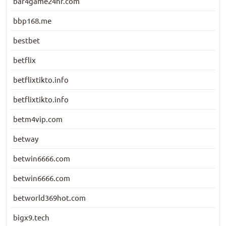
bar4game24hr.com
bbp168.me
bestbet
betflix
betflixtikto.info
betflixtikto.info
betm4vip.com
betway
betwin6666.com
betwin6666.com
betworld369hot.com
bigx9.tech