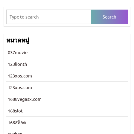
ได้
Search
ทันที
for:
Top
83
หมวดหมู่
by
Dennis
037movie
123lionth
123xos.com
123xos.com
1688vegasx.com
168slot
168สล็อต
188bet