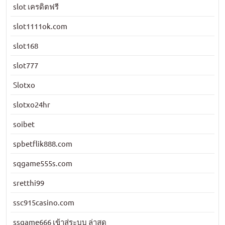
slot เครดิตฟรี
slot1111ok.com
slot168
slot777
Slotxo
slotxo24hr
soibet
spbetflik888.com
sqgame555s.com
sretthi99
ssc915casino.com
ssgame666 เข้าสู่ระบบ ล่าสุด