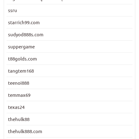
ssru
starrich99.com
sudyod888s.com
suppergame
t88golds.com
tangtem168
teenoi888
temmax69
texas24
thehulk88
thehulk888.com