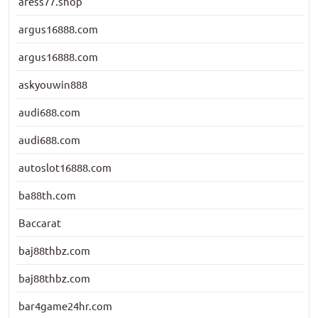
aress77.shop
argus16888.com
argus16888.com
askyouwin888
audi688.com
audi688.com
autoslot16888.com
ba88th.com
Baccarat
baj88thbz.com
baj88thbz.com
bar4game24hr.com