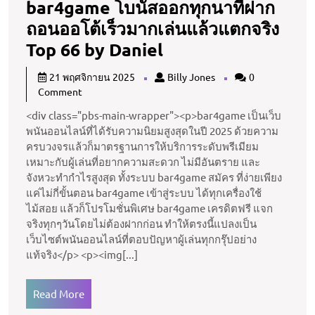
bar4game โบนัสออกทุกนาทีฝาก
ถอนออโต้เร็วมากเล่นแล้วแตกจริง
bar4game
Top 66 by Daniel
สมัคร
21
Billy
21 พฤศจิกายน 2025
Billy Jones
0
25
พฤศจิกายน
Jones
Comment
2025
November
<div class="pbs-main-wrapper"><p>bar4game เป็นเว็บ
bar4game
พนันออนไลน์ที่ได้รับความนิยมสูงสุดในปี 2025 ด้วยความ
ครบวงจรแล้วก็มาตรฐานการให้บริการระดับพรีเมียม
โบนัส
เหมาะกับผู้เล่นที่อยากความสะดวก ไม่มีอันตราย และ
ออก
จังหวะทำกำไรสูงสุด ทั้งระบบ bar4game สมัคร ที่ง่ายเพียง
ทุก
แค่ไม่กี่ขั้นตอน bar4game เข้าสู่ระบบ ได้ทุกเครื่องใช้
ไม้สอย แล้วก็โปรโมชั่นพิเศษ bar4game เครดิตฟรี แจก
นาที
จริงทุกๆวันโดยไม่ต้องฝากก่อน ทำให้ตรงนี้แปลงเป็น
ฝาก
เว็บไซต์พนันออนไลน์ที่ตอบปัญหาผู้เล่นทุกกรุ๊ปอย่าง
แท้จริง</p> <p><img[...]
ถอน
ออ
Read
Read More
โต้
More