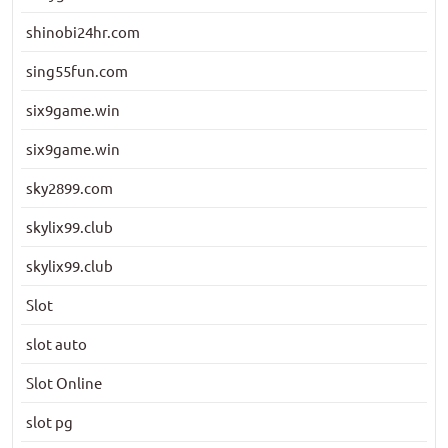
shinobi24hr.com
sing55fun.com
six9game.win
six9game.win
sky2899.com
skylix99.club
skylix99.club
Slot
slot auto
Slot Online
slot pg