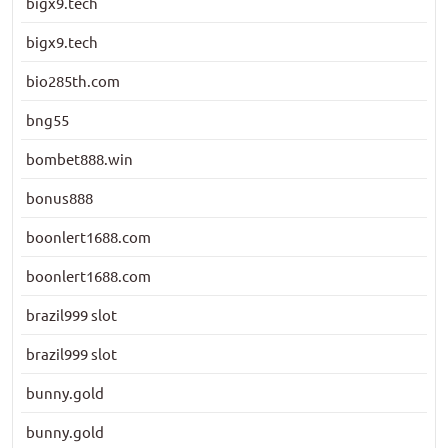
bigx9.tech
bigx9.tech
bio285th.com
bng55
bombet888.win
bonus888
boonlert1688.com
boonlert1688.com
brazil999 slot
brazil999 slot
bunny.gold
bunny.gold