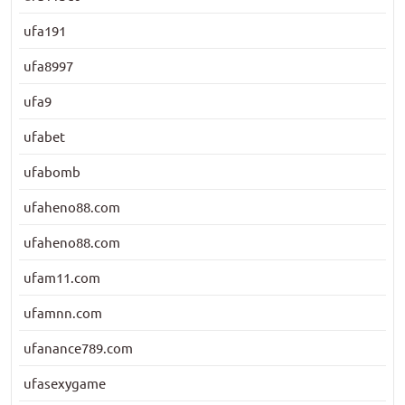
ufa191
ufa8997
ufa9
ufabet
ufabomb
ufaheno88.com
ufaheno88.com
ufam11.com
ufamnn.com
ufanance789.com
ufasexygame