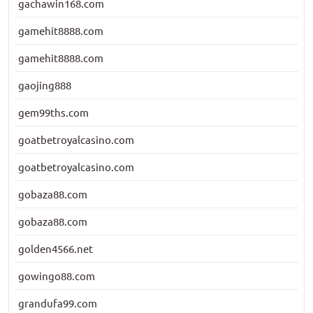
gachawin168.com
gamehit8888.com
gamehit8888.com
gaojing888
gem99ths.com
goatbetroyalcasino.com
goatbetroyalcasino.com
gobaza88.com
gobaza88.com
golden4566.net
gowingo88.com
grandufa99.com