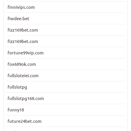
finnivips.com
fiwdee.bet
fizz169bet.com
fizz169bet.com
fortune99vip.com
fox689ok.com
fullsloteiei.com
fullslotpg
fullslotpg168.com
funny18
future24bet.com