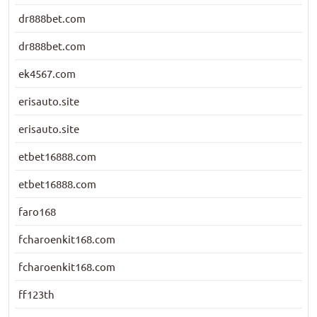
dr888bet.com
dr888bet.com
ek4567.com
erisauto.site
erisauto.site
etbet16888.com
etbet16888.com
faro168
fcharoenkit168.com
fcharoenkit168.com
ff123th