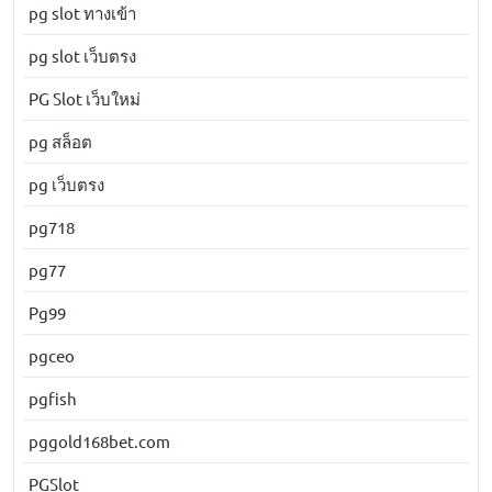
pg slot ทางเข้า
pg slot เว็บตรง
PG Slot เว็บใหม่
pg สล็อต
pg เว็บตรง
pg718
pg77
Pg99
pgceo
pgfish
pggold168bet.com
PGSlot