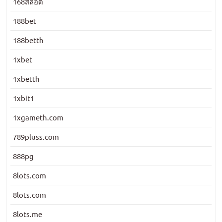
168สล็อต
188bet
188betth
1xbet
1xbetth
1xbit1
1xgameth.com
789pluss.com
888pg
8lots.com
8lots.com
8lots.me