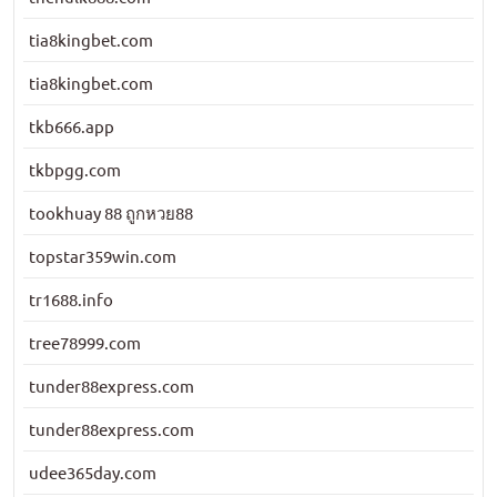
tia8kingbet.com
tia8kingbet.com
tkb666.app
tkbpgg.com
tookhuay 88 ถูกหวย88
topstar359win.com
tr1688.info
tree78999.com
tunder88express.com
tunder88express.com
udee365day.com