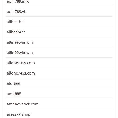
adm789.info
adm789.vip
allbestbet
allbet24hr
allin99win.win
allin99win.win
allone745s.com
allone745s.com
alot666
amb888
ambnovabet.com
aress77.shop