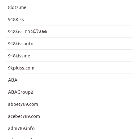
8lots.me
918Kiss
918kiss ดาวน์โหลด
918kissauto
918kissme
9kpluss.com
ABA
ABAGroup2
abbet789.com
acebet789.com
adm789.info