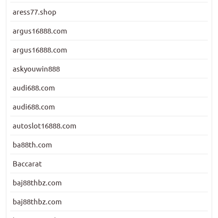
aress77.shop
argus16888.com
argus16888.com
askyouwin888
audi688.com
audi688.com
autoslot16888.com
ba88th.com
Baccarat
baj88thbz.com
baj88thbz.com