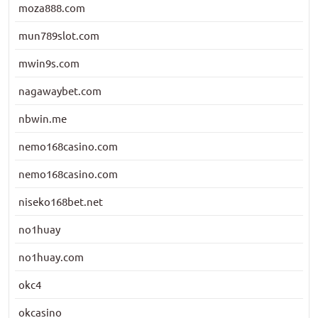
moza888.com
mun789slot.com
mwin9s.com
nagawaybet.com
nbwin.me
nemo168casino.com
nemo168casino.com
niseko168bet.net
no1huay
no1huay.com
okc4
okcasino