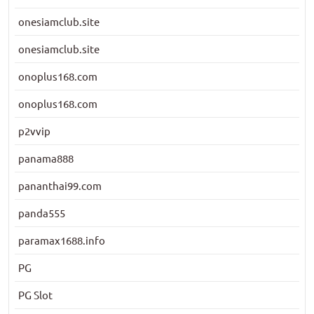
onesiamclub.site
onesiamclub.site
onoplus168.com
onoplus168.com
p2vvip
panama888
pananthai99.com
panda555
paramax1688.info
PG
PG Slot