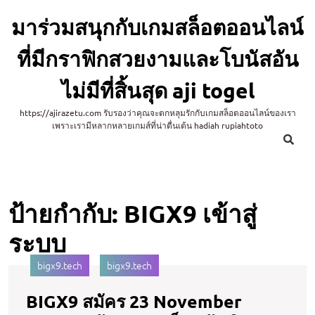
Skip
มาร่วมสนุกกับเกมสล็อตออนไลน์
to
content
ที่มีกราฟิกสวยงามและโบนัสอัน
ไม่มีที่สิ้นสุด aji togel
https://ajirazetu.com รับรองว่าคุณจะตกหลุมรักกับเกมสล็อตออนไลน์ของเรา
เพราะเรามีหลากหลายเกมส์ที่น่าตื่นเต้น hadiah rupiahtoto
ป้ายกำกับ:
BIGX9 เข้าสู่
ระบบ
bigx9.tech
bigx9.tech
BIGX9 สมัคร 23 November