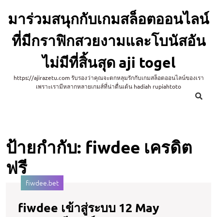
Skip
มาร่วมสนุกกับเกมสล็อตออนไลน์
to
content
ที่มีกราฟิกสวยงามและโบนัสอัน
ไม่มีที่สิ้นสุด aji togel
https://ajirazetu.com รับรองว่าคุณจะตกหลุมรักกับเกมสล็อตออนไลน์ของเรา
เพราะเรามีหลากหลายเกมส์ที่น่าตื่นเต้น hadiah rupiahtoto
ป้ายกำกับ:
fiwdee เครดิต
ฟรี
fiwdee.bet
fiwdee เข้าสู่ระบบ 12 May