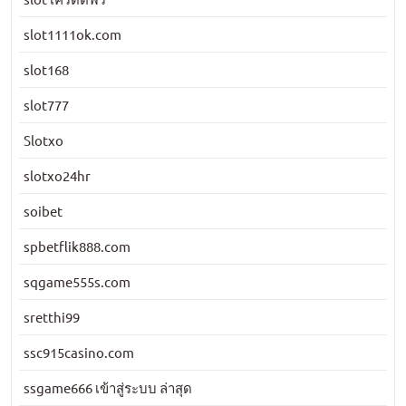
slot1111ok.com
slot168
slot777
Slotxo
slotxo24hr
soibet
spbetflik888.com
sqgame555s.com
sretthi99
ssc915casino.com
ssgame666 เข้าสู่ระบบ ล่าสุด