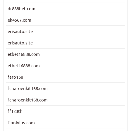
dr888bet.com
ek4567.com
erisauto.site
erisauto.site
etbet16888.com
etbet16888.com
faro168
fcharoenkit168.com
fcharoenkit168.com
ff123th
finnivips.com