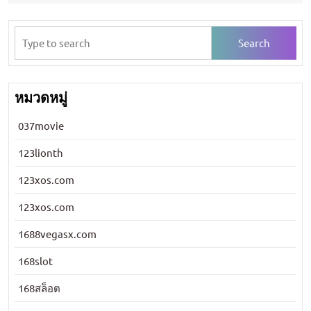
ข้อมูล
ถูก
Search
ต้อง
for:
ครบ
ถ้วน
หมวดหมู่
โปร่งใส
037movie
ตรวจ
สอบ
123lionth
ได้
123xos.com
จริง
123xos.com
Top
66
1688vegasx.com
by
168slot
Rosalina
168สล็อต