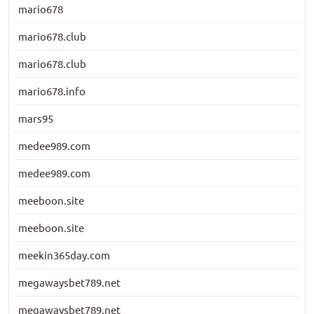
mario678
mario678.club
mario678.club
mario678.info
mars95
medee989.com
medee989.com
meeboon.site
meeboon.site
meekin365day.com
megawaysbet789.net
megawaysbet789.net