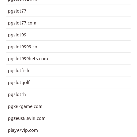
pgslot77
pgslot77.com
pgslot99
pgslot9999.co
pgslot999bets.com
pgslotfish
pgslotgolf
pgslotth
pgx62game.com
pgzeus88win.com
play97vip.com