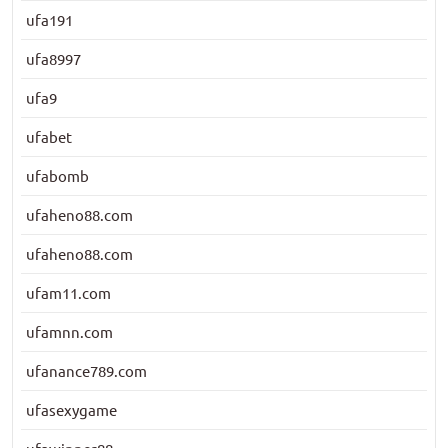
ufa191
ufa8997
ufa9
ufabet
ufabomb
ufaheno88.com
ufaheno88.com
ufam11.com
ufamnn.com
ufanance789.com
ufasexygame