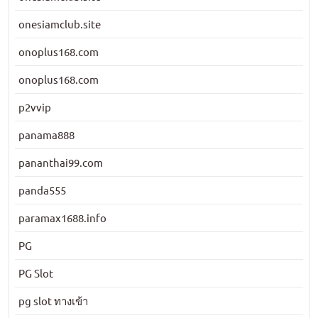
onesiamclub.site
onoplus168.com
onoplus168.com
p2vvip
panama888
pananthai99.com
panda555
paramax1688.info
PG
PG Slot
pg slot ทางเข้า