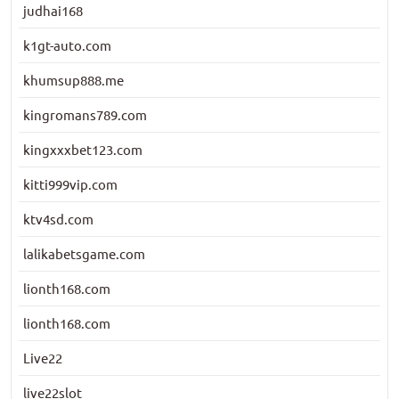
judhai168
k1gt-auto.com
khumsup888.me
kingromans789.com
kingxxxbet123.com
kitti999vip.com
ktv4sd.com
lalikabetsgame.com
lionth168.com
lionth168.com
Live22
live22slot