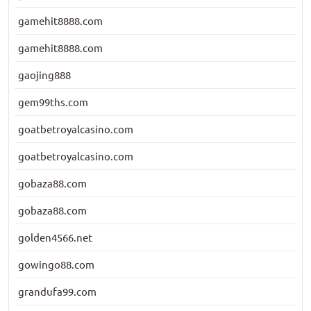
gamehit8888.com
gamehit8888.com
gaojing888
gem99ths.com
goatbetroyalcasino.com
goatbetroyalcasino.com
gobaza88.com
gobaza88.com
golden4566.net
gowingo88.com
grandufa99.com