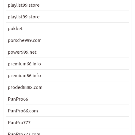
playlist99.store
playlist99.store
pokbet
porsche999.com
power999.net
premium66.info
premium66.info
proded888x.com
PunPro66
PunPro66.com
PunPro777
PunPro777.com