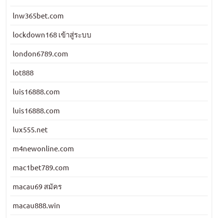
lnw365bet.com
lockdown168 เข้าสู่ระบบ
london6789.com
lot888
luis16888.com
luis16888.com
lux555.net
m4newonline.com
mac1bet789.com
macau69 สมัคร
macau888.win