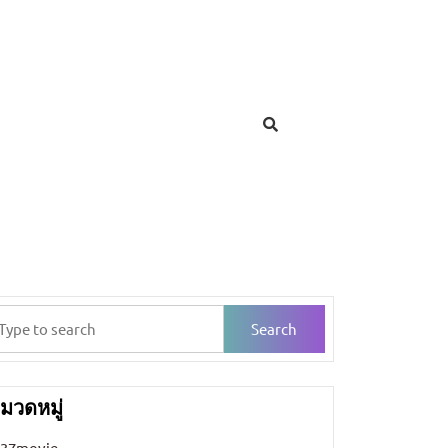
earch
r:
มวดหมู่
037movie