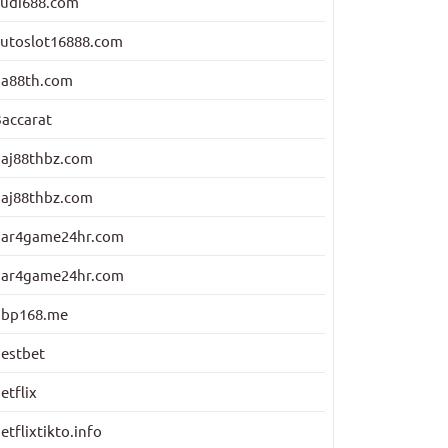
udi688.com
utoslot16888.com
ba88th.com
accarat
aj88thbz.com
aj88thbz.com
bar4game24hr.com
bar4game24hr.com
bbp168.me
estbet
etflix
etflixtikto.info