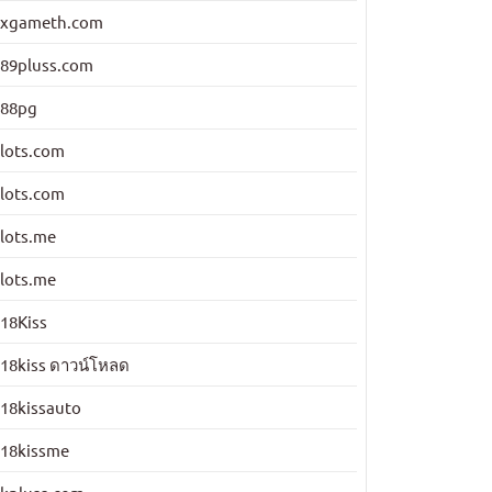
1xgameth.com
89pluss.com
888pg
lots.com
lots.com
lots.me
lots.me
18Kiss
18kiss ดาวน์โหลด
18kissauto
18kissme