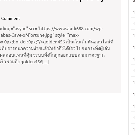
1
0 Comment
oding="async" src="https://www.audi688.com/wp-
bas-Cave-of-Fortune.jpg" style="max-
x 0px;border:0px;"/>golden456 เป็นเว็บเดิมพันออนไลน์ที่
หม่ที่ปรารถนาความง่ายแล้วก็เข้าถึงได้เร็ว ไปจนกระทั่งผู้เล่น
็ผลตอบแทนที่คุ้ม ระบบทั้งสิ้นถูกออกแบบตามมาตรฐาน
1
ร็ว รวมถึง golden456[...]
1
1
1
1
1
1