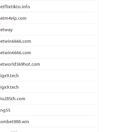
etflixtikto.info
betm4vip.com
betway
betwin6666.com
betwin6666.com
etworld369hot.com
igx9.tech
igx9.tech
io285th.com
bng55
bombet888.win