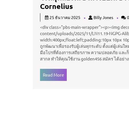
golden456
Cornelius
2
25
Billy
25 ธันวาคม 2025
Billy Jones
พฤษภาคม
ธันวาคม
Jones
<div class="pbs-main-wrapper"><p><img dec
2025
golden456
content/uploads/2025/11/LN11.19-NGPG-Aliba
เครดิต
width:400px;float:left;padding:10px 10px 10p
ถูกพัฒนาเพื่อรองรับผู้เล่นทุกระดับ ตั้งแต่ผู้เล่นใ
ฟรี
มือโปรที่ต้องการเสถียรภาพ ความปลอดภัย และก
หัวค่ำ
สากล ทำให้คุณใช้งาน golden456 สมัคร ได้อย่างเ
หลัง
ออก
Read
Read More
More
ไป
วิ่ง
หมุน
สอง
ที
เข้า