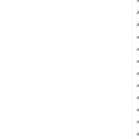
9
a
a
a
a
a
a
a
a