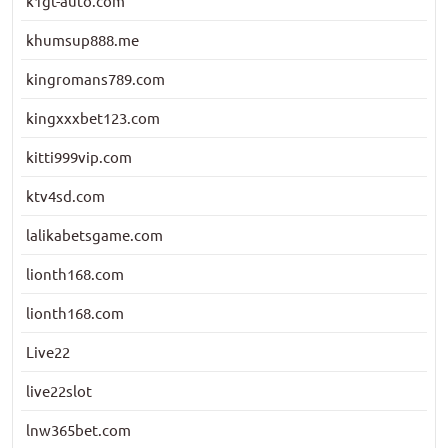
k1gt-auto.com
khumsup888.me
kingromans789.com
kingxxxbet123.com
kitti999vip.com
ktv4sd.com
lalikabetsgame.com
lionth168.com
lionth168.com
Live22
live22slot
lnw365bet.com