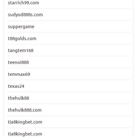
starrich99.com
sudyod888s.com
suppergame
t88golds.com
tangtem168
teenoi888
temmax69
texas24
thehulk88
thehulk888.com
tia8kingbet.com
tia8kingbet.com