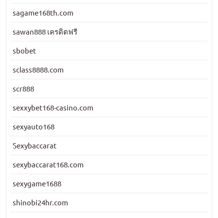
sagame168th.com
sawan888 เครดิตฟรี
sbobet
sclass8888.com
scr888
sexxybet168-casino.com
sexyauto168
Sexybaccarat
sexybaccarat168.com
sexygame1688
shinobi24hr.com