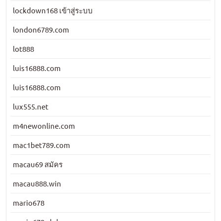
lockdown168 เข้าสู่ระบบ
london6789.com
lot888
luis16888.com
luis16888.com
lux555.net
m4newonline.com
mac1bet789.com
macau69 สมัคร
macau888.win
mario678