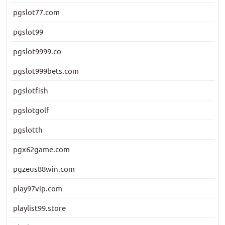
pgslot77.com
pgslot99
pgslot9999.co
pgslot999bets.com
pgslotfish
pgslotgolf
pgslotth
pgx62game.com
pgzeus88win.com
play97vip.com
playlist99.store