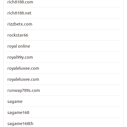
rich8188.com
rich8188.net
rizzbetx.com
rockstar66
royal online
royal99y.com
royaleluxee.com
royaleluxee.com
runway789s.com
sagame
sagame168
sagame168th