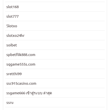
slot168
slot777
Slotxo
slotxo24hr
soibet
spbetflik888.com
sqgame555s.com
sretthi99
ssc915casino.com
ssgame666 เข้าสู่ระบบ ล่าสุด
ssru