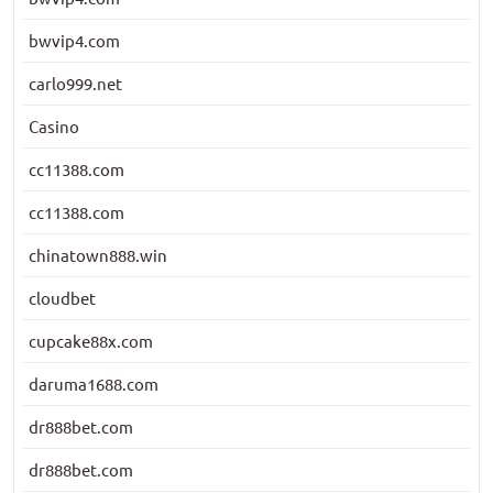
bwvip4.com
carlo999.net
Casino
cc11388.com
cc11388.com
chinatown888.win
cloudbet
cupcake88x.com
daruma1688.com
dr888bet.com
dr888bet.com