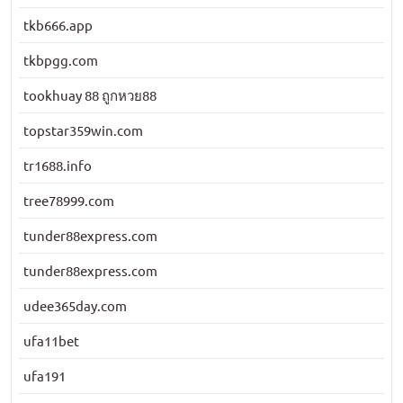
tkb666.app
tkbpgg.com
tookhuay 88 ถูกหวย88
topstar359win.com
tr1688.info
tree78999.com
tunder88express.com
tunder88express.com
udee365day.com
ufa11bet
ufa191