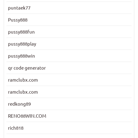
puntaek77
Pussy888
pussy888fun
pussy888play
pussy888win
qr code generator
ramclubx.com
ramclubx.com
redkong89
RENO88WIN.COM
rich818