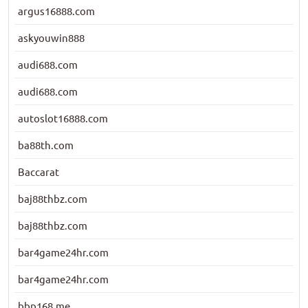
argus16888.com
askyouwin888
audi688.com
audi688.com
autoslot16888.com
ba88th.com
Baccarat
baj88thbz.com
baj88thbz.com
bar4game24hr.com
bar4game24hr.com
bbp168.me