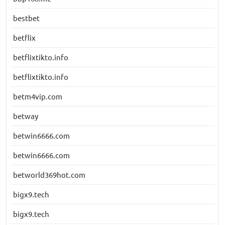
bestbet
betflix
betflixtikto.info
betflixtikto.info
betm4vip.com
betway
betwin6666.com
betwin6666.com
betworld369hot.com
bigx9.tech
bigx9.tech