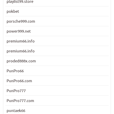
playlist99.store
pokbet
porsche999.com
power999.net
premium66.info
premium66.info
proded888x.com
PunPro66
PunPro66.com
PunPro777
PunPro777.com
puntaek66