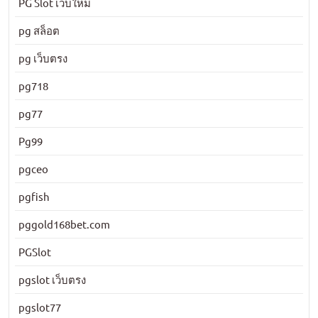
PG Slot เว็บใหม่
pg สล็อต
pg เว็บตรง
pg718
pg77
Pg99
pgceo
pgfish
pggold168bet.com
PGSlot
pgslot เว็บตรง
pgslot77