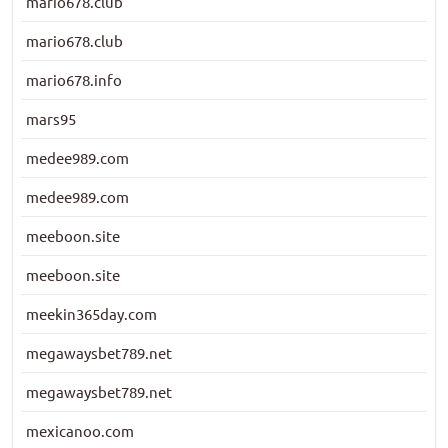
mario678.club
mario678.club
mario678.info
mars95
medee989.com
medee989.com
meeboon.site
meeboon.site
meekin365day.com
megawaysbet789.net
megawaysbet789.net
mexicanoo.com