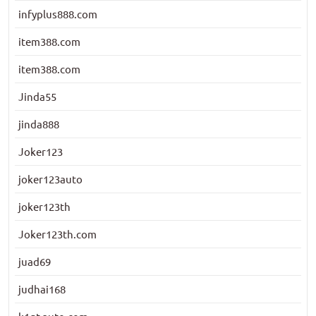
infyplus888.com
item388.com
item388.com
Jinda55
jinda888
Joker123
joker123auto
joker123th
Joker123th.com
juad69
judhai168