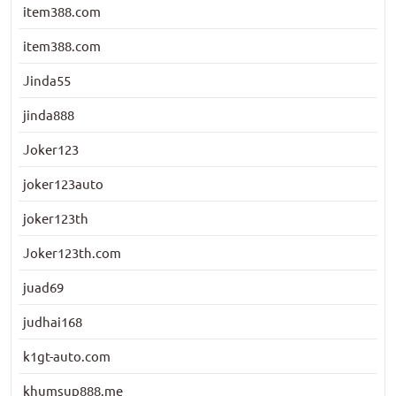
item388.com
item388.com
Jinda55
jinda888
Joker123
joker123auto
joker123th
Joker123th.com
juad69
judhai168
k1gt-auto.com
khumsup888.me