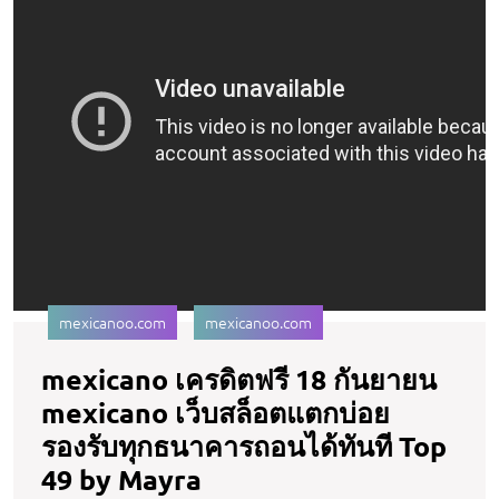
mexicanoo.com
mexicanoo.com
mexicano เครดิตฟรี 18 กันยายน
mexicano เว็บสล็อตแตกบ่อย
รองรับทุกธนาคารถอนได้ทันที Top
mexicano
49 by Mayra