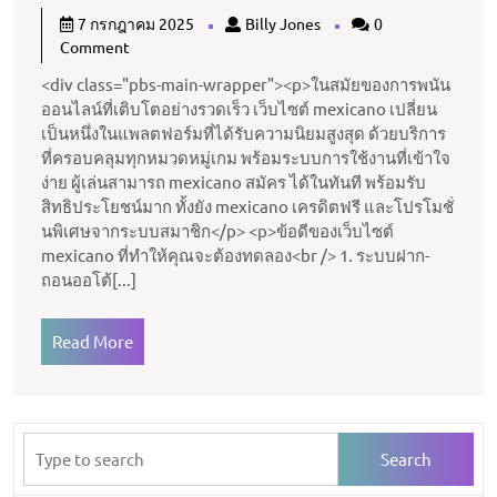
เครดิต
7
Billy
7 กรกฎาคม 2025
Billy Jones
0
ฟรี
กรกฎาคม
Jones
Comment
2025
18
<div class="pbs-main-wrapper"><p>ในสมัยของการพนัน
กันยายน
ออนไลน์ที่เติบโตอย่างรวดเร็ว เว็บไซต์ mexicano เปลี่ยน
เป็นหนึ่งในแพลตฟอร์มที่ได้รับความนิยมสูงสุด ด้วยบริการ
mexicano
ที่ครอบคลุมทุกหมวดหมู่เกม พร้อมระบบการใช้งานที่เข้าใจ
เว็บ
ง่าย ผู้เล่นสามารถ mexicano สมัคร ได้ในทันที พร้อมรับ
สล็อต
สิทธิประโยชน์มาก ทั้งยัง mexicano เครดิตฟรี และโปรโมชั่
นพิเศษจากระบบสมาชิก</p> <p>ข้อดีของเว็บไซต์
แตก
mexicano ที่ทำให้คุณจะต้องทดลอง<br /> 1. ระบบฝาก-
บ่อย
ถอนออโต้[...]
รองรับ
ทุก
Read
Read More
More
ธนาคาร
ถอน
ได้
Search
for:
ทันที