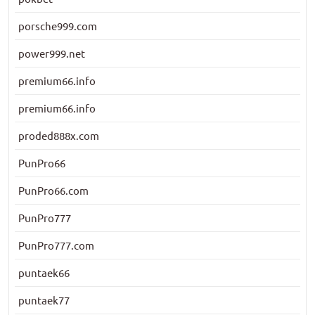
porsche999.com
power999.net
premium66.info
premium66.info
proded888x.com
PunPro66
PunPro66.com
PunPro777
PunPro777.com
puntaek66
puntaek77