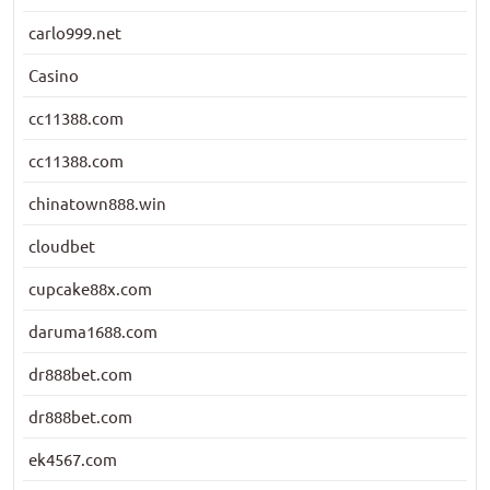
carlo999.net
Casino
cc11388.com
cc11388.com
chinatown888.win
cloudbet
cupcake88x.com
daruma1688.com
dr888bet.com
dr888bet.com
ek4567.com