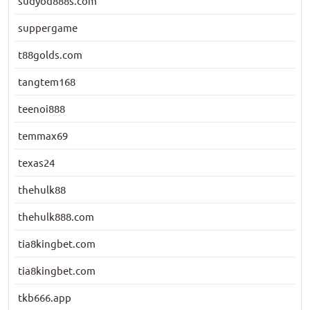
sudyod888s.com
suppergame
t88golds.com
tangtem168
teenoi888
temmax69
texas24
thehulk88
thehulk888.com
tia8kingbet.com
tia8kingbet.com
tkb666.app