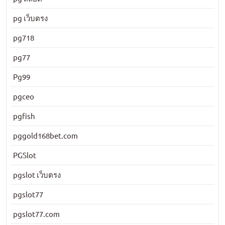
pg เว็บตรง
pg718
pg77
Pg99
pgceo
pgfish
pggold168bet.com
PGSlot
pgslot เว็บตรง
pgslot77
pgslot77.com