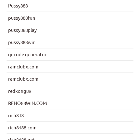
Pussy888
pussy888fun
pussy888play
pussy888win
qr code generator
ramclubx.com
ramclubx.com
redkong89
RENO88WIN.COM
rich818
rich8188.com
rich8188.net