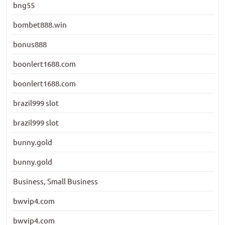
bng55
bombet888.win
bonus888
boonlert1688.com
boonlert1688.com
brazil999 slot
brazil999 slot
bunny.gold
bunny.gold
Business, Small Business
bwvip4.com
bwvip4.com