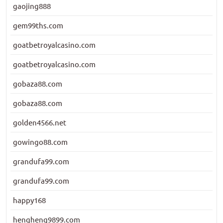
gaojing888
gem99ths.com
goatbetroyalcasino.com
goatbetroyalcasino.com
gobaza88.com
gobaza88.com
golden4566.net
gowingo88.com
grandufa99.com
grandufa99.com
happy168
hengheng9899.com