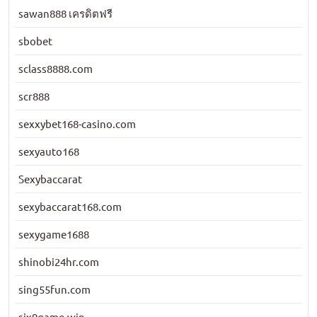
sawan888 เครดิตฟรี
sbobet
sclass8888.com
scr888
sexxybet168-casino.com
sexyauto168
Sexybaccarat
sexybaccarat168.com
sexygame1688
shinobi24hr.com
sing55fun.com
six9game.win