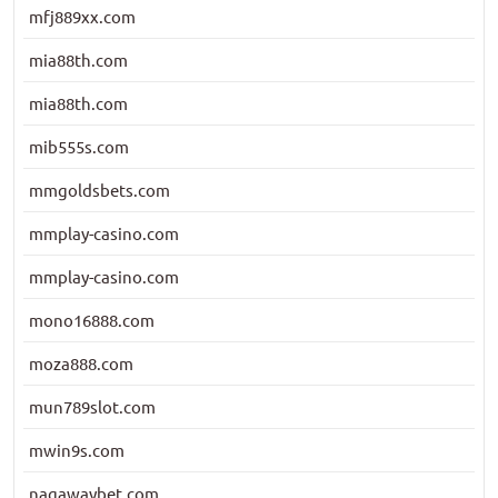
mfj889xx.com
mia88th.com
mia88th.com
mib555s.com
mmgoldsbets.com
mmplay-casino.com
mmplay-casino.com
mono16888.com
moza888.com
mun789slot.com
mwin9s.com
nagawaybet.com