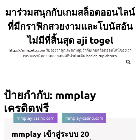
Skip
มาร่วมสนุกกับเกมสล็อตออนไลน์
to
content
ที่มีกราฟิกสวยงามและโบนัสอัน
ไม่มีที่สิ้นสุด aji togel
https://ajirazetu.com รับรองว่าคุณจะตกหลุมรักกับเกมสล็อตออนไลน์ของเรา
เพราะเรามีหลากหลายเกมส์ที่น่าตื่นเต้น hadiah rupiahtoto
ป้ายกำกับ:
mmplay
เครดิตฟรี
mmplay-casino.com
mmplay-casino.com
mmplay เข้าสู่ระบบ 20