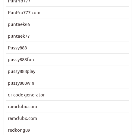
PunPro777
PunPro777.com
puntaek66
puntaek77
Pussy888
pussy888fun
pussy888play
pussy888win
qr code generator
ramclubx.com
ramclubx.com
redkong89