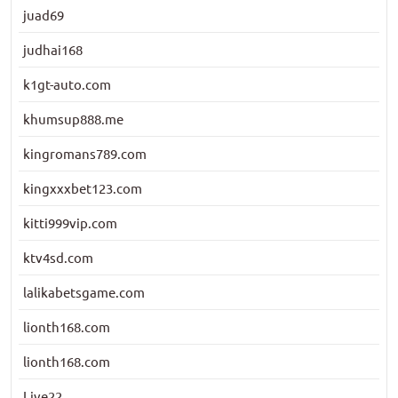
juad69
judhai168
k1gt-auto.com
khumsup888.me
kingromans789.com
kingxxxbet123.com
kitti999vip.com
ktv4sd.com
lalikabetsgame.com
lionth168.com
lionth168.com
Live22