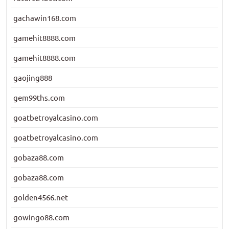
gachawin168.com
gamehit8888.com
gamehit8888.com
gaojing888
gem99ths.com
goatbetroyalcasino.com
goatbetroyalcasino.com
gobaza88.com
gobaza88.com
golden4566.net
gowingo88.com