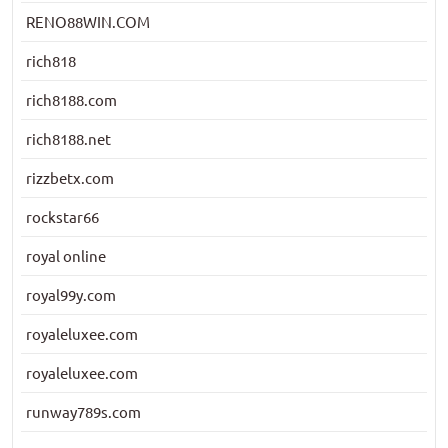
RENO88WIN.COM
rich818
rich8188.com
rich8188.net
rizzbetx.com
rockstar66
royal online
royal99y.com
royaleluxee.com
royaleluxee.com
runway789s.com