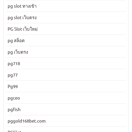
pg slot ทางเข้า
pg slot เว็บตรง
PG Slot เว็บใหม่
pg สล็อต
pg เว็บตรง
pg718
pg77
Pg99
pgceo
pgfish
pggold168bet.com