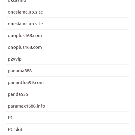
onesiamclub.site
onesiamclub.site
onoplus168.com
onoplus168.com
p2vvip
panama888
pananthai99.com
panda555
paramax1688.info
PG
PG Slot