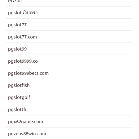
PGSlot
pgslot เว็บตรง
pgslot77
pgslot77.com
pgslot99
pgslot9999.co
pgslot999bets.com
pgslotfish
pgslotgolf
pgslotth
pgx62game.com
pgzeus88win.com