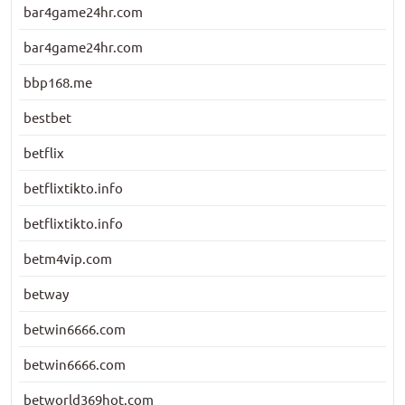
bar4game24hr.com
bar4game24hr.com
bbp168.me
bestbet
betflix
betflixtikto.info
betflixtikto.info
betm4vip.com
betway
betwin6666.com
betwin6666.com
betworld369hot.com