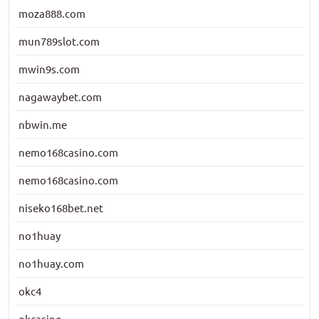
moza888.com
mun789slot.com
mwin9s.com
nagawaybet.com
nbwin.me
nemo168casino.com
nemo168casino.com
niseko168bet.net
no1huay
no1huay.com
okc4
okcasino