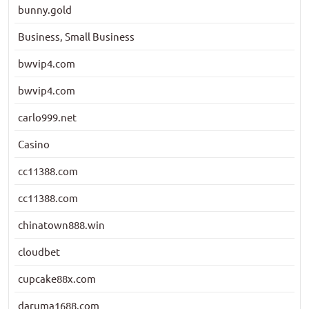
bunny.gold
Business, Small Business
bwvip4.com
bwvip4.com
carlo999.net
Casino
cc11388.com
cc11388.com
chinatown888.win
cloudbet
cupcake88x.com
daruma1688.com