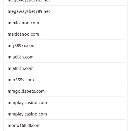
megawaysbet789.net
mexicanoo.com
mexicanoo.com
mfj889xx.com
mia88th.com
mia88th.com
mib555s.com
mmgoldsbets.com
mmplay-casino.com
mmplay-casino.com
mono16888.com