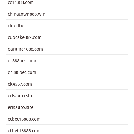
cc11388.com
chinatown888.win
cloudbet
cupcake88x.com
daruma1688.com
dr888bet.com
dr888bet.com
ek4567.com
erisauto.site
erisauto.site
etbet16888.com
etbet16888.com