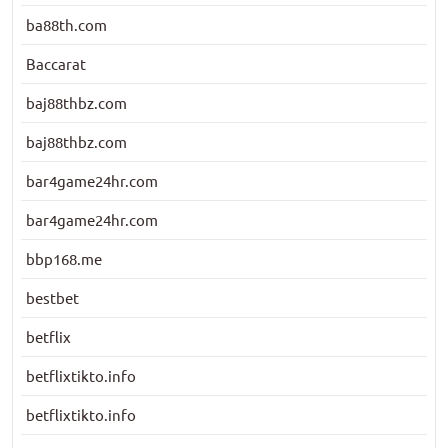
ba88th.com
Baccarat
baj88thbz.com
baj88thbz.com
bar4game24hr.com
bar4game24hr.com
bbp168.me
bestbet
betflix
betflixtikto.info
betflixtikto.info