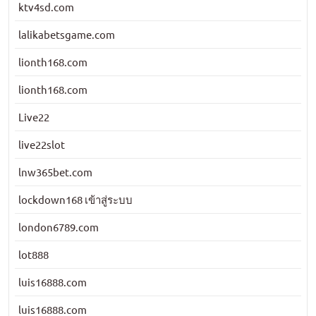
ktv4sd.com
lalikabetsgame.com
lionth168.com
lionth168.com
Live22
live22slot
lnw365bet.com
lockdown168 เข้าสู่ระบบ
london6789.com
lot888
luis16888.com
luis16888.com