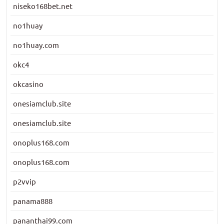
niseko168bet.net
no1huay
no1huay.com
okc4
okcasino
onesiamclub.site
onesiamclub.site
onoplus168.com
onoplus168.com
p2vvip
panama888
pananthai99.com