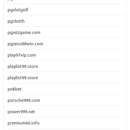
pgslotgolf
pgslotth
pgx62game.com
pgzeus88win.com
play97vip.com
playlist99.store
playlist99.store
pokbet
porsche999.com
power999.net
premium66.info