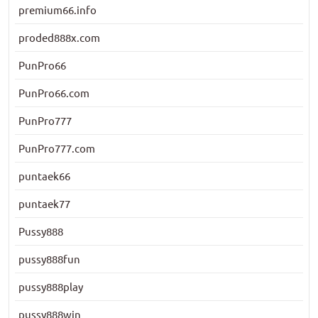
premium66.info
proded888x.com
PunPro66
PunPro66.com
PunPro777
PunPro777.com
puntaek66
puntaek77
Pussy888
pussy888fun
pussy888play
pussy888win