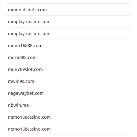
mmgoldsbets.com
mmplay-casino.com
mmplay-casino.com
mono16888.com
moza888.com
mun789slot.com
mwin9s.com
nagawaybet.com
nbwin.me
nemo168casino.com
nemo168casino.com