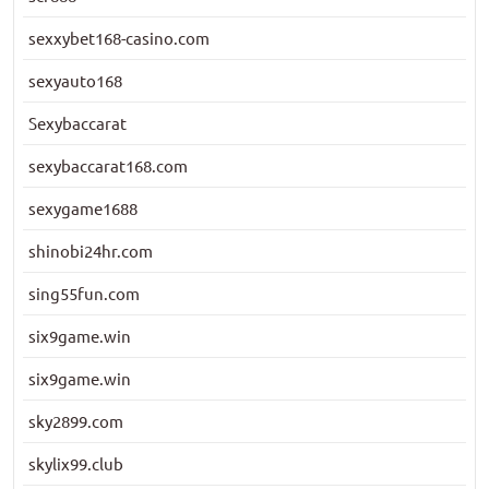
sexxybet168-casino.com
sexyauto168
Sexybaccarat
sexybaccarat168.com
sexygame1688
shinobi24hr.com
sing55fun.com
six9game.win
six9game.win
sky2899.com
skylix99.club