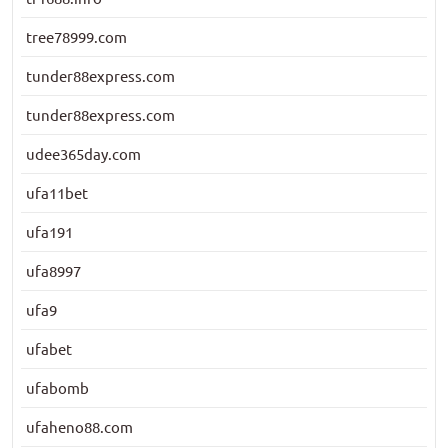
tree78999.com
tunder88express.com
tunder88express.com
udee365day.com
ufa11bet
ufa191
ufa8997
ufa9
ufabet
ufabomb
ufaheno88.com