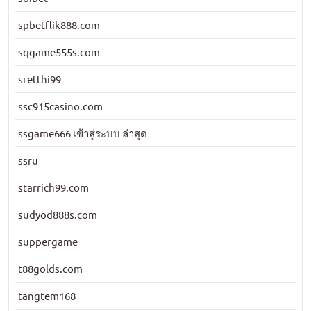
spbetflik888.com
sqgame555s.com
sretthi99
ssc915casino.com
ssgame666 เข้าสู่ระบบ ล่าสุด
ssru
starrich99.com
sudyod888s.com
suppergame
t88golds.com
tangtem168