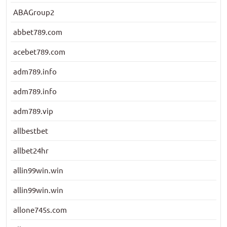
ABAGroup2
abbet789.com
acebet789.com
adm789.info
adm789.info
adm789.vip
allbestbet
allbet24hr
allin99win.win
allin99win.win
allone745s.com