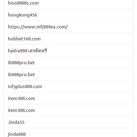
hiso8888s.com
hongkong456
https://www.mfj889xx.com/
hubbet168.com
hydra888 เครดิตฟรี
ib888pro.bet
ib888pro.bet
infyplus888.com
item388.com
item388.com
Jinda55
jinda888