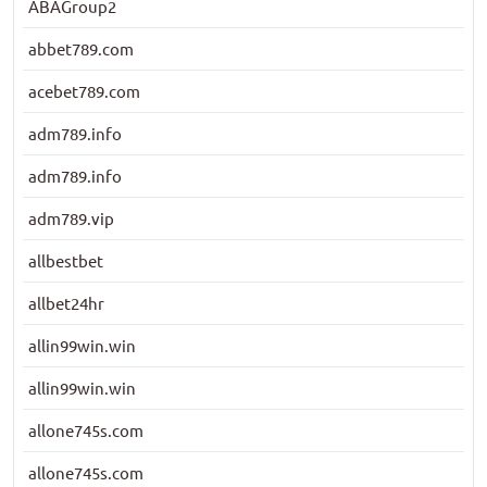
ABAGroup2
abbet789.com
acebet789.com
adm789.info
adm789.info
adm789.vip
allbestbet
allbet24hr
allin99win.win
allin99win.win
allone745s.com
allone745s.com