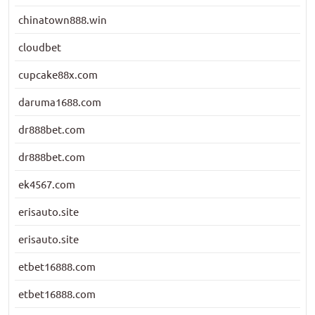
chinatown888.win
cloudbet
cupcake88x.com
daruma1688.com
dr888bet.com
dr888bet.com
ek4567.com
erisauto.site
erisauto.site
etbet16888.com
etbet16888.com