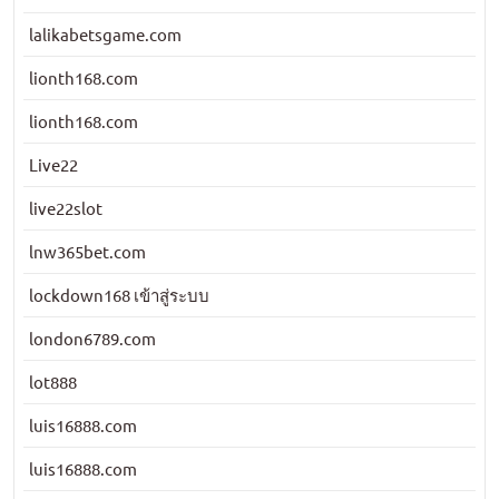
lalikabetsgame.com
lionth168.com
lionth168.com
Live22
live22slot
lnw365bet.com
lockdown168 เข้าสู่ระบบ
london6789.com
lot888
luis16888.com
luis16888.com