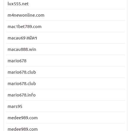
lux555.net
m4newonline.com
mac1bet789.com
macau69 สมัคร
macau888.win
mario678
mario678.club
mario678.club
mario678.info
mars95
medee989.com
medee989.com