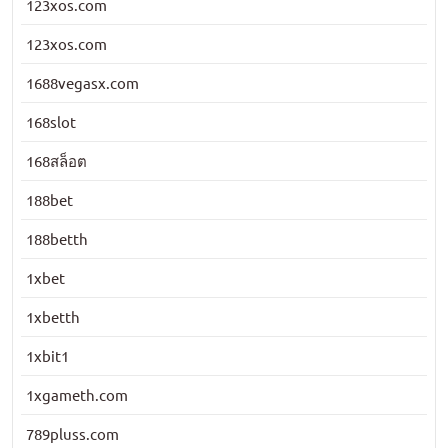
123xos.com
123xos.com
1688vegasx.com
168slot
168สล็อต
188bet
188betth
1xbet
1xbetth
1xbit1
1xgameth.com
789pluss.com