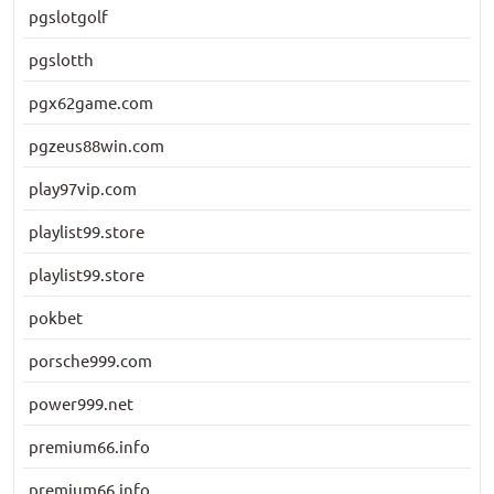
pgslotgolf
pgslotth
pgx62game.com
pgzeus88win.com
play97vip.com
playlist99.store
playlist99.store
pokbet
porsche999.com
power999.net
premium66.info
premium66.info