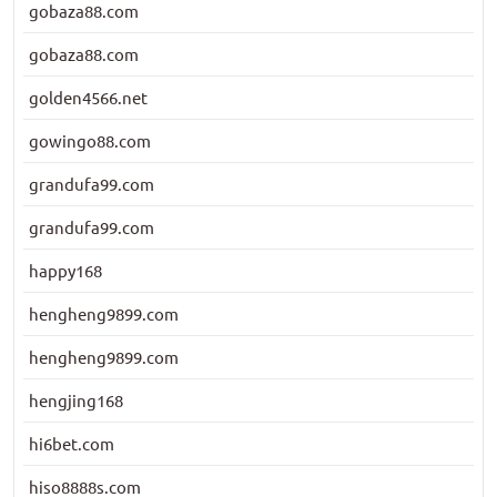
gobaza88.com
gobaza88.com
golden4566.net
gowingo88.com
grandufa99.com
grandufa99.com
happy168
hengheng9899.com
hengheng9899.com
hengjing168
hi6bet.com
hiso8888s.com