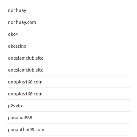
no1huay
no1huay.com
okc4
okcasino
onesiamclub.site
onesiamclub.site
onoplus168.com
onoplus168.com
p2vvip
panama888
pananthai99.com