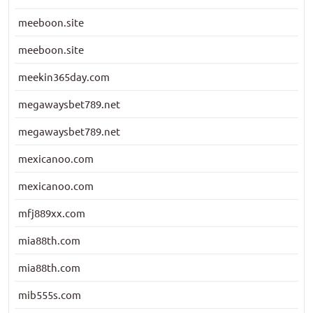
meeboon.site
meeboon.site
meekin365day.com
megawaysbet789.net
megawaysbet789.net
mexicanoo.com
mexicanoo.com
mfj889xx.com
mia88th.com
mia88th.com
mib555s.com