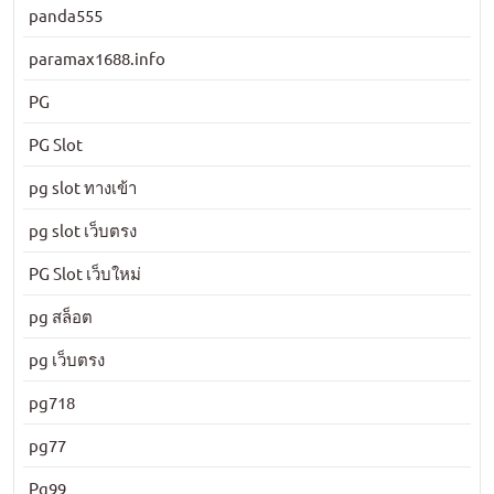
panda555
paramax1688.info
PG
PG Slot
pg slot ทางเข้า
pg slot เว็บตรง
PG Slot เว็บใหม่
pg สล็อต
pg เว็บตรง
pg718
pg77
Pg99