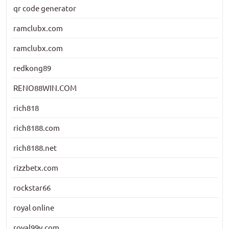
qr code generator
ramclubx.com
ramclubx.com
redkong89
RENO88WIN.COM
rich818
rich8188.com
rich8188.net
rizzbetx.com
rockstar66
royal online
royal99y.com