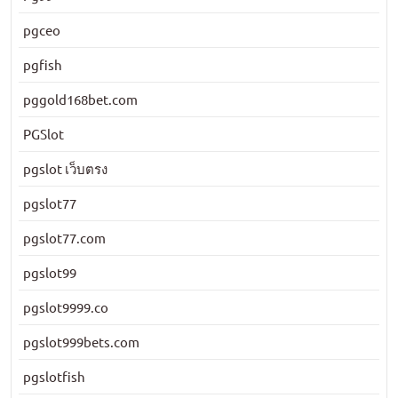
pgceo
pgfish
pggold168bet.com
PGSlot
pgslot เว็บตรง
pgslot77
pgslot77.com
pgslot99
pgslot9999.co
pgslot999bets.com
pgslotfish