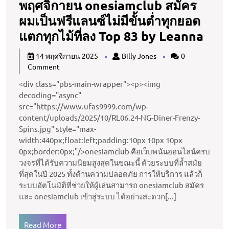
พฤศจิกายน onesiamclub สมัคร
ผมเป็นฟรีแลนซ์ไม่มีขั้นต่ำทุกยอด
one
แตกทุกไม้ที่ลง Top 83 by Leanna
เข้า
14
Billy
14 พฤศจิกายน 2025
Billy Jones
0
สู่
พฤศจิกายน
Jones
Comment
2025
ระบ
<div class="pbs-main-wrapper"><p><img
23
decoding="async"
src="https://www.ufas9999.com/wp-
พฤศ
content/uploads/2025/10/RL06.24-NG-Diner-Frenzy-
one
Spins.jpg" style="max-
สมัค
width:440px;float:left;padding:10px 10px 10px
0px;border:0px;"/>onesiamclub คือเว็บพนันออนไลน์ครบ
ผม
วงจรที่ได้รับความนิยมสูงสุดในขณะนี้ ด้วยระบบที่ล้ำสมัย
เป็น
ที่สุดในปี 2025 ทั้งด้านความปลอดภัย การให้บริการ แล้วก็
ระบบอัตโนมัติที่ช่วยให้ผู้เล่นสามารถ onesiamclub สมัคร
ฟรี
และ onesiamclub เข้าสู่ระบบ ได้อย่างสะดวก[...]
แลน
ซ์
Read
Read More