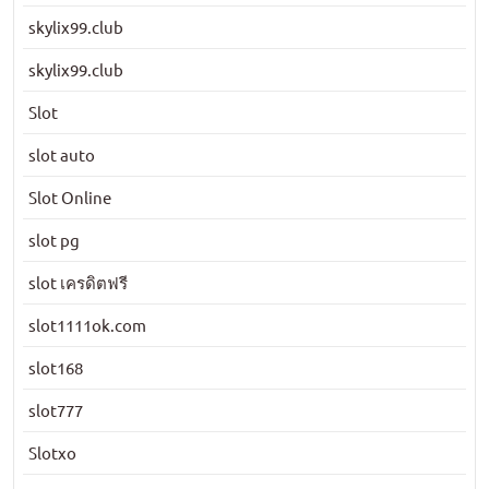
skylix99.club
skylix99.club
Slot
slot auto
Slot Online
slot pg
slot เครดิตฟรี
slot1111ok.com
slot168
slot777
Slotxo