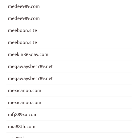
medee989.com
medee989.com
meeboon.site
meeboon.site
meekin365day.com
megawaysbet789.net
megawaysbet789.net
mexicanoo.com
mexicanoo.com
mfj889xx.com
mia88th.com