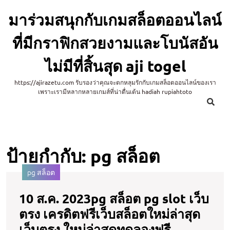
Skip
มาร่วมสนุกกับเกมสล็อตออนไลน์
to
content
ที่มีกราฟิกสวยงามและโบนัสอัน
ไม่มีที่สิ้นสุด aji togel
https://ajirazetu.com รับรองว่าคุณจะตกหลุมรักกับเกมสล็อตออนไลน์ของเรา
เพราะเรามีหลากหลายเกมส์ที่น่าตื่นเต้น hadiah rupiahtoto
ป้ายกำกับ:
pg สล็อต
pg สล็อต
10 ส.ค. 2023pg สล็อต pg slot เว็บ
ตรง เครดิตฟรีเว็บสล็อตใหม่ล่าสุด
เว็บตรง ใหม่ล่าสุดทดลองฟรี