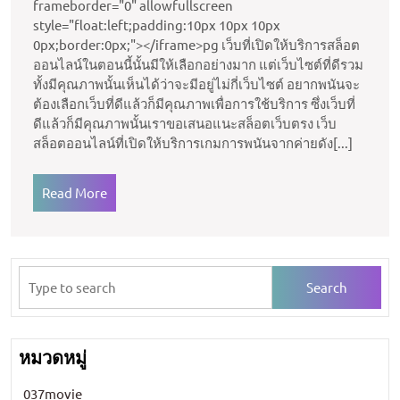
ฟรี
frameborder="0" allowfullscreen
คา
style="float:left;padding:10px 10px 10px
0px;border:0px;"></iframe>pg เว็บที่เปิดให้บริการสล็อต
สิ
ออนไลน์ในตอนนี้นั้นมีให้เลือกอย่างมาก แต่เว็บไซต์ที่ดีรวม
โน
ทั้งมีคุณภาพนั้นเห็นได้ว่าจะมีอยู่ไม่กี่เว็บไซต์ อยากพนันจะ
ต้องเลือกเว็บที่ดีแล้วก็มีคุณภาพเพื่อการใช้บริการ ซึ่งเว็บที่
ออนไลน์
ดีแล้วก็มีคุณภาพนั้นเราขอเสนอแนะสล็อตเว็บตรง เว็บ
เว็บ
สล็อตออนไลน์ที่เปิดให้บริการเกมการพนันจากค่ายดัง[...]
ใหญ่
pg
Read
Read More
More
สล็อต
เครดิต
ฟรี
Search
Top
for:
15
by
หมวดหมู่
Susanne
037movie