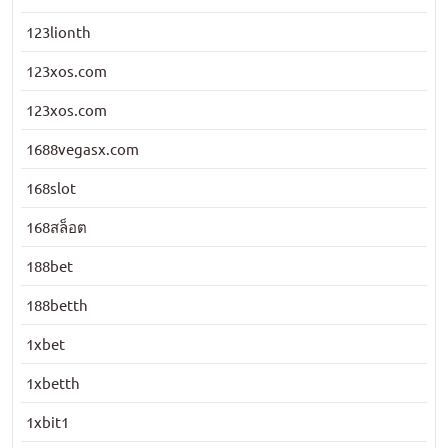
สล็อต
ออนไลน์
123lionth
https://pgslo
123xos.com
13
123xos.com
1688vegasx.com
168slot
168สล็อต
188bet
188betth
1xbet
1xbetth
1xbit1