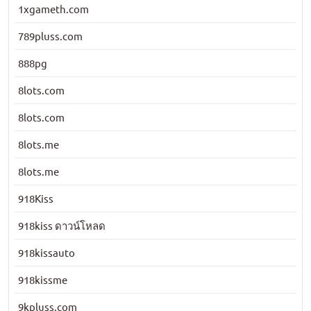
1xgameth.com
789pluss.com
888pg
8lots.com
8lots.com
8lots.me
8lots.me
918Kiss
918kiss ดาวน์โหลด
918kissauto
918kissme
9kpluss.com