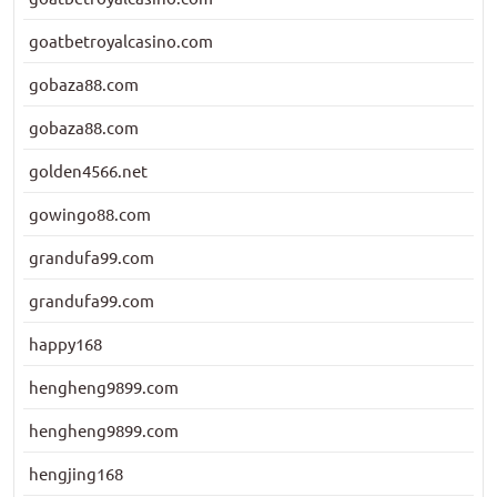
goatbetroyalcasino.com
gobaza88.com
gobaza88.com
golden4566.net
gowingo88.com
grandufa99.com
grandufa99.com
happy168
hengheng9899.com
hengheng9899.com
hengjing168