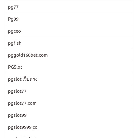
pg77
Pg99
pgceo
pgfish
pggold168bet.com
PGSlot
pgslot เว็บตรง
pgslot77
pgslot77.com
pgslot99
pgslot9999.co