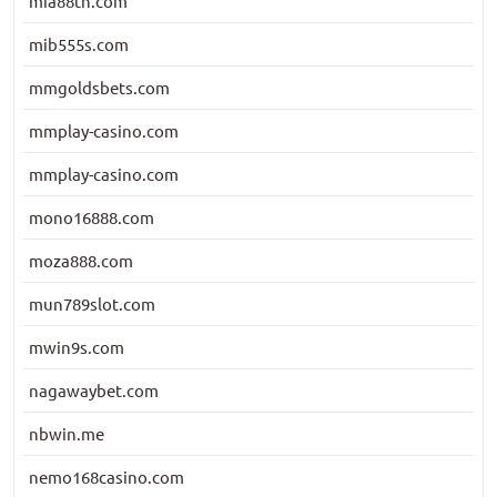
mia88th.com
mib555s.com
mmgoldsbets.com
mmplay-casino.com
mmplay-casino.com
mono16888.com
moza888.com
mun789slot.com
mwin9s.com
nagawaybet.com
nbwin.me
nemo168casino.com