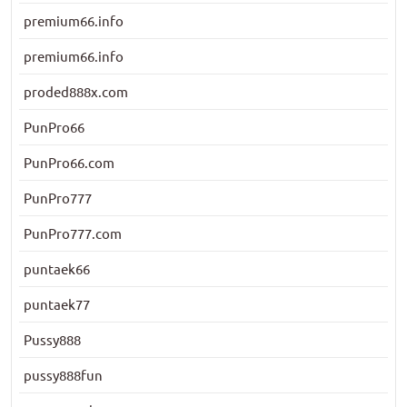
premium66.info
premium66.info
proded888x.com
PunPro66
PunPro66.com
PunPro777
PunPro777.com
puntaek66
puntaek77
Pussy888
pussy888fun