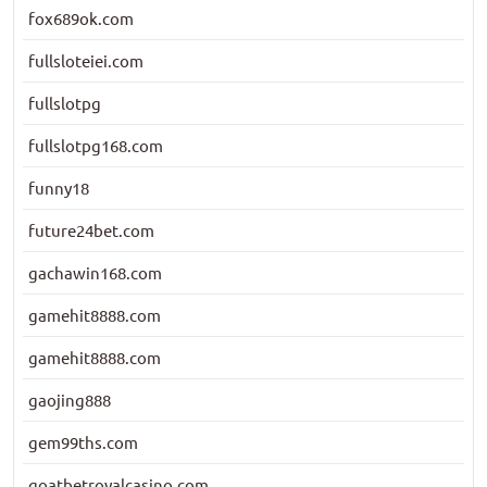
fox689ok.com
fullsloteiei.com
fullslotpg
fullslotpg168.com
funny18
future24bet.com
gachawin168.com
gamehit8888.com
gamehit8888.com
gaojing888
gem99ths.com
goatbetroyalcasino.com