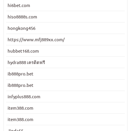
hi6bet.com
hiso8888s.com
hongkong456
https://www.mfj889xx.com/
hubbet168.com
hydra888 เครดิตฟรี
ib888pro.bet
ib888pro.bet
infyplus888.com
item388.com
item388.com
Jinda55