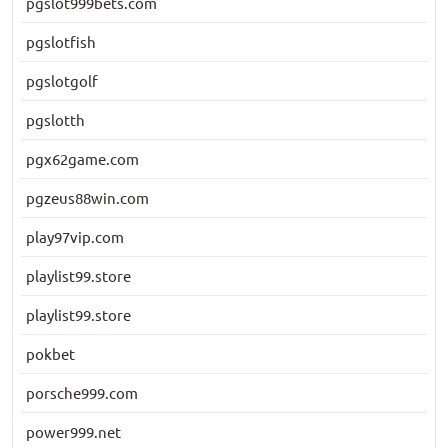
pgslot999bets.com
pgslotfish
pgslotgolf
pgslotth
pgx62game.com
pgzeus88win.com
play97vip.com
playlist99.store
playlist99.store
pokbet
porsche999.com
power999.net