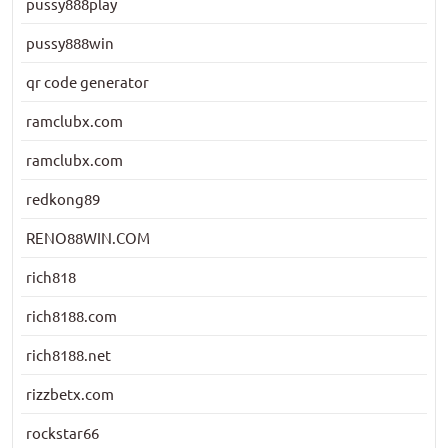
pussy888play
pussy888win
qr code generator
ramclubx.com
ramclubx.com
redkong89
RENO88WIN.COM
rich818
rich8188.com
rich8188.net
rizzbetx.com
rockstar66