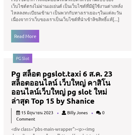
เว็บไซต์ตรงไม่ผ่านเอเย่นต์ เป็นเว็บไซต์ที่มีผู้ใช้งานต่างหลั่ง
ล่าสุด
ไหลลงทะเบียนเข้ามา เป็นพวกกับทางเราเยอะๆในแต่ละวัน
เว็บ
เนื่องจากว่าเว็บของเราเป็นเว็บไซต์ที่นำเข้าลิขสิทธิ์แท้[...]
ตรง
ใหม่
Read
Read More
More
ล่าสุด
ทดลอง
PG Slot
ฟรี
สล็อตp
Pg สล็อต pgslot.taxi 6 ส.ค. 23
กำ
สล็อตออนไลน์ เว็บใหญ่ คาสิโน
ไร
ออนไลน์เว็บใหญ่ pg slot ใหม่
เน้นๆ
Pg
ล่าสุด Top 15 by Shanice
Top
สล็อต
15
Billy
15 มิถุนายน 2023
Billy Jones
0
3
pgslot.taxi
มิถุนายน
Jones
Comment
by
2023
6
<div class="pbs-main-wrapper"><p><img