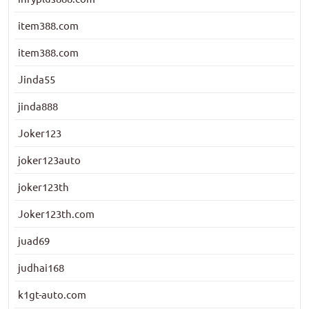
item388.com
item388.com
Jinda55
jinda888
Joker123
joker123auto
joker123th
Joker123th.com
juad69
judhai168
k1gt-auto.com