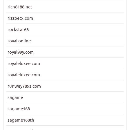
rich8188.net
rizzbetx.com
rockstar66
royal online
royal99y.com
royaleluxee.com
royaleluxee.com
runway789s.com
sagame
sagame168
sagame168th