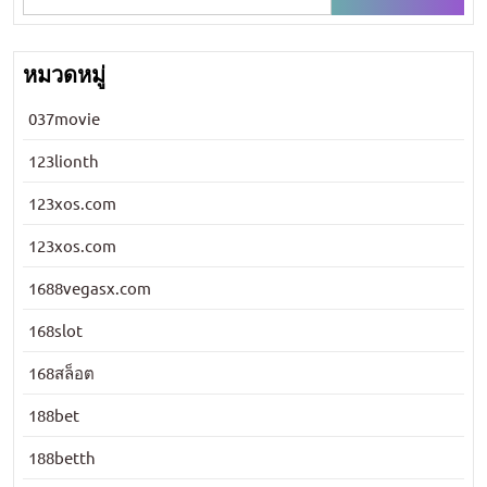
ไว
เหมือน
หมวดหมู่
เคย
037movie
Top
91
123lionth
by
123xos.com
Jayden
123xos.com
1688vegasx.com
168slot
168สล็อต
188bet
188betth