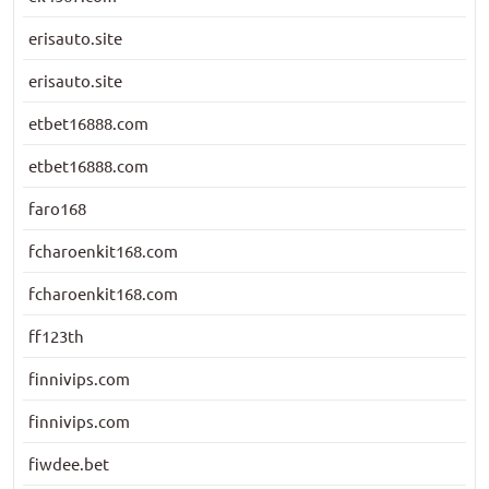
erisauto.site
erisauto.site
etbet16888.com
etbet16888.com
faro168
fcharoenkit168.com
fcharoenkit168.com
ff123th
finnivips.com
finnivips.com
fiwdee.bet