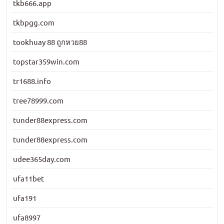
tkb666.app
tkbpgg.com
tookhuay 88 ถูกหวย88
topstar359win.com
tr1688.info
tree78999.com
tunder88express.com
tunder88express.com
udee365day.com
ufa11bet
ufa191
ufa8997