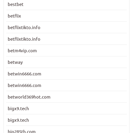
bestbet
betflix
betflixtikto.info
betflixtikto.info
betm4vip.com
betway
betwin6666.com
betwin6666.com
betworld369hot.com
bigx9.tech
bigx9.tech
bio285th.com