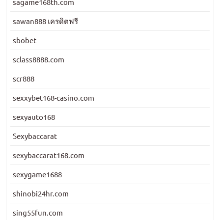
sagame168th.com
sawan888 เครดิตฟรี
sbobet
sclass8888.com
scr888
sexxybet168-casino.com
sexyauto168
Sexybaccarat
sexybaccarat168.com
sexygame1688
shinobi24hr.com
sing55fun.com