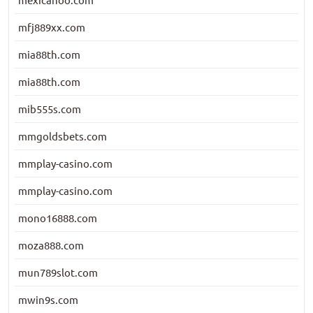
mfj889xx.com
mia88th.com
mia88th.com
mib555s.com
mmgoldsbets.com
mmplay-casino.com
mmplay-casino.com
mono16888.com
moza888.com
mun789slot.com
mwin9s.com