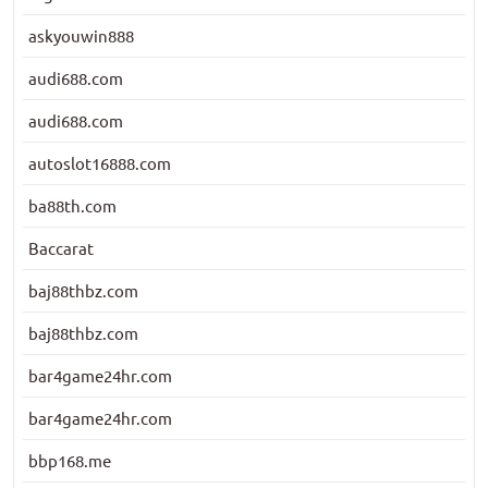
askyouwin888
audi688.com
audi688.com
autoslot16888.com
ba88th.com
Baccarat
baj88thbz.com
baj88thbz.com
bar4game24hr.com
bar4game24hr.com
bbp168.me