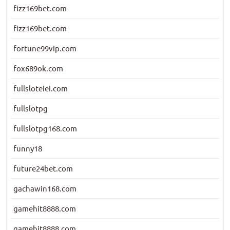
fizz169bet.com
fizz169bet.com
fortune99vip.com
fox689ok.com
fullsloteiei.com
fullslotpg
fullslotpg168.com
funny18
future24bet.com
gachawin168.com
gamehit8888.com
gamehit8888.com