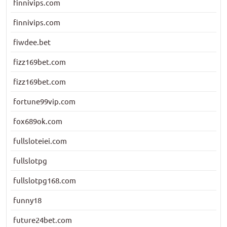
finnivips.com
finnivips.com
fiwdee.bet
fizz169bet.com
fizz169bet.com
fortune99vip.com
fox689ok.com
fullsloteiei.com
fullslotpg
fullslotpg168.com
funny18
future24bet.com