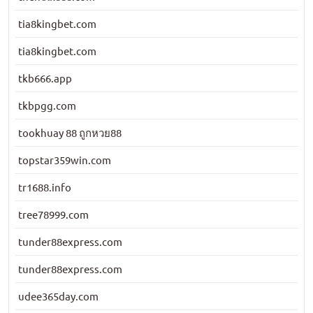
tia8kingbet.com
tia8kingbet.com
tkb666.app
tkbpgg.com
tookhuay 88 ถูกหวย88
topstar359win.com
tr1688.info
tree78999.com
tunder88express.com
tunder88express.com
udee365day.com