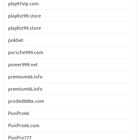
play97vip.com
playlist99.store
playlist99.store
pokbet
porsche999.com
power999.net
premium66.info
premium66.info
proded888x.com
PunPro66
PunPro66.com
PunPro777