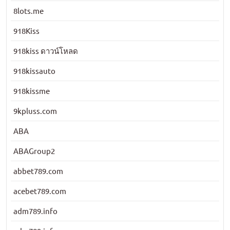
8lots.me
918Kiss
918kiss ดาวน์โหลด
918kissauto
918kissme
9kpluss.com
ABA
ABAGroup2
abbet789.com
acebet789.com
adm789.info