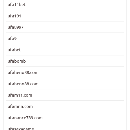
ufa11bet
ufa191
ufa8997
ufa9
ufabet
ufabomb
ufaheno88.com
ufaheno88.com
ufam11.com
ufamnn.com
ufanance789.com
ufasexygame