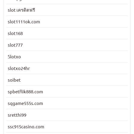
slot เครดิตฟรี
slot1111ok.com
slot168
slot777
Slotxo
slotxo24hr
soibet
spbetflik888.com
sqgame555s.com
sretthi99
ssc915casino.com