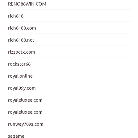
RENO88WIN.COM
rich818
rich8188.com
rich8188.net
rizzbetx.com
rockstar66
royal online
royal99y.com
royaleluxee.com
royaleluxee.com
runway789s.com
sagame