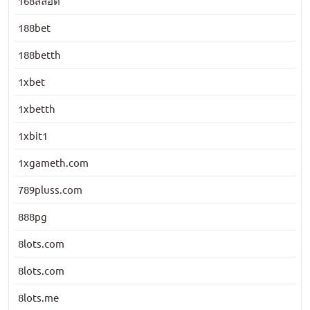
168สล็อต
188bet
188betth
1xbet
1xbetth
1xbit1
1xgameth.com
789pluss.com
888pg
8lots.com
8lots.com
8lots.me