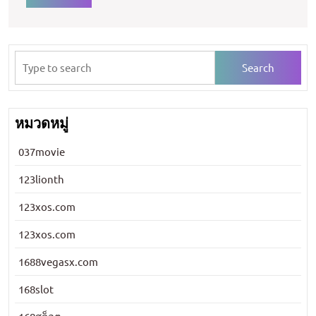
More
การ
คัด
สรร
Search
for:
ของ
นัก
ปรุง
หมวดหมู่
ไวน์
037movie
อันดับ
123lionth
1
123xos.com
123xos.com
1688vegasx.com
168slot