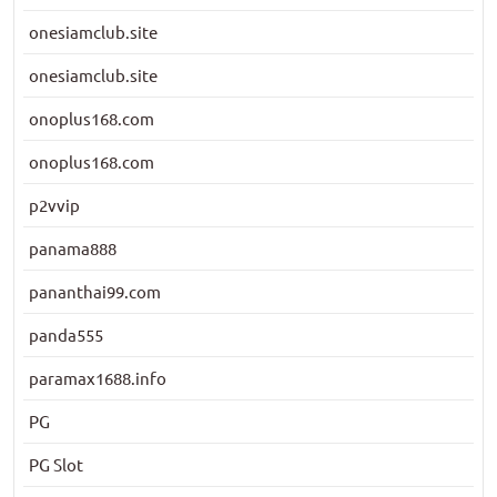
onesiamclub.site
onesiamclub.site
onoplus168.com
onoplus168.com
p2vvip
panama888
pananthai99.com
panda555
paramax1688.info
PG
PG Slot