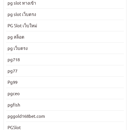
pg slot ทางเข้า
pg slot เว็บตรง
PG Slot เว็บใหม่
pg สล็อต
pg เว็บตรง
pg718
pg77
Pg99
pgceo
pgfish
pggold168bet.com
PGSlot