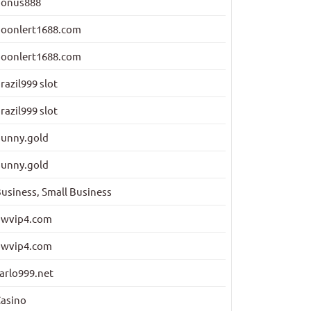
bonus888
oonlert1688.com
oonlert1688.com
razil999 slot
razil999 slot
unny.gold
unny.gold
usiness, Small Business
bwvip4.com
bwvip4.com
arlo999.net
asino