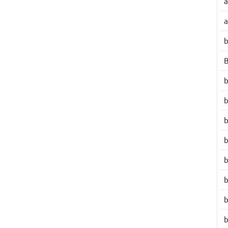
a
a
B
b
b
b
b
b