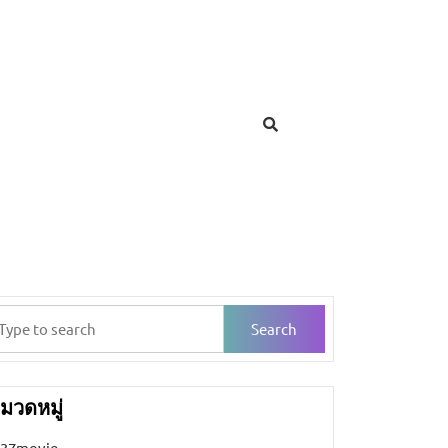
earch
r:
มวดหมู่
037movie