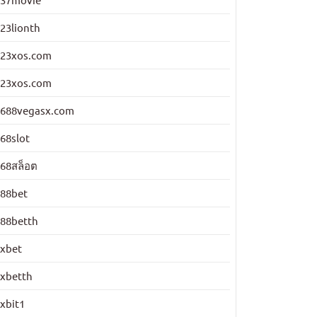
23lionth
123xos.com
123xos.com
1688vegasx.com
68slot
68สล็อต
88bet
88betth
xbet
xbetth
xbit1