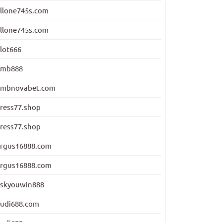
llone745s.com
llone745s.com
lot666
amb888
ambnovabet.com
ress77.shop
ress77.shop
rgus16888.com
rgus16888.com
askyouwin888
udi688.com