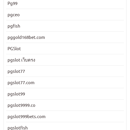
Pg99
pgceo
pgfish
pggold168bet.com
PGSlot
pgslot เว็บตรง
pgslot77
pgslot77.com
pgslot99
pgslot9999.co
pgslot999bets.com
pgslotfish