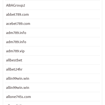
ABAGroup2
abbet789.com
acebet789.com
adm789.info
adm789.info
adm789.vip
allbestbet
allbet24hr
allin99win.win
allin99win.win
allone745s.com