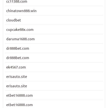
cc11388.com
chinatown888.win
cloudbet
cupcake88x.com
daruma1688.com
dr888bet.com
dr888bet.com
ek4567.com
erisauto.site
erisauto.site
etbet16888.com
etbet16888.com