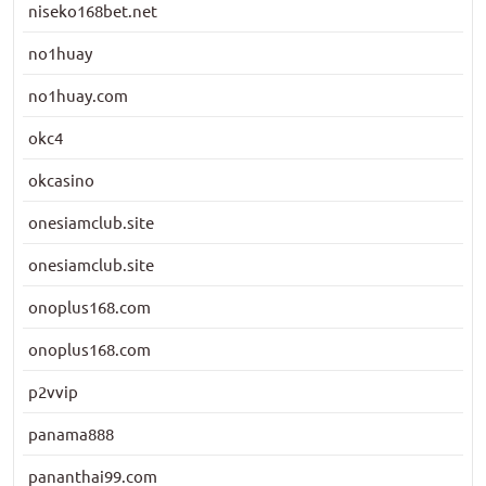
niseko168bet.net
no1huay
no1huay.com
okc4
okcasino
onesiamclub.site
onesiamclub.site
onoplus168.com
onoplus168.com
p2vvip
panama888
pananthai99.com