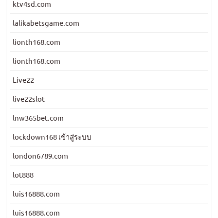
ktv4sd.com
lalikabetsgame.com
lionth168.com
lionth168.com
Live22
live22slot
lnw365bet.com
lockdown168 เข้าสู่ระบบ
london6789.com
lot888
luis16888.com
luis16888.com