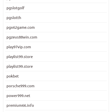
pgslotgolf
pgslotth
pgx62game.com
pgzeus88win.com
play97vip.com
playlist99.store
playlist99.store
pokbet
porsche999.com
power999.net
premium66.info