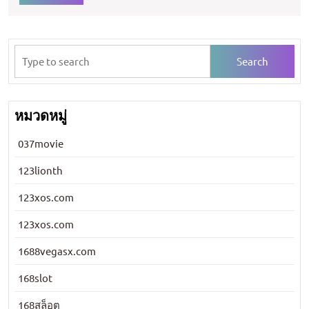
คา
ผู้
More
สิ
ใช้
โน
ใหม่
Search
คุณภาพ
รับ
for:
แบรนด์
ของ
เชื่อ
ขวัญ
ถือ
50
หมวดหมู่
ได้
แอด
Top
037movie
มิ
65
นบ
123lionth
by
ริ
Kandice
123xos.com
การ
Tangtem168d.com
24
123xos.com
ผู้
ช.ม.
ใช้
1688vegasx.com
แจก
ใหม่
เครดิต
168slot
รับ
ฟรี
ของ
168สล็อต
ไม่