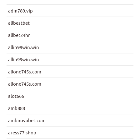
adm789.vip
allbestbet
allbet24hr
allin99win.win
allin99win.win
allone745s.com
allone745s.com
alot666
amb888
ambnovabet.com
aress77.shop