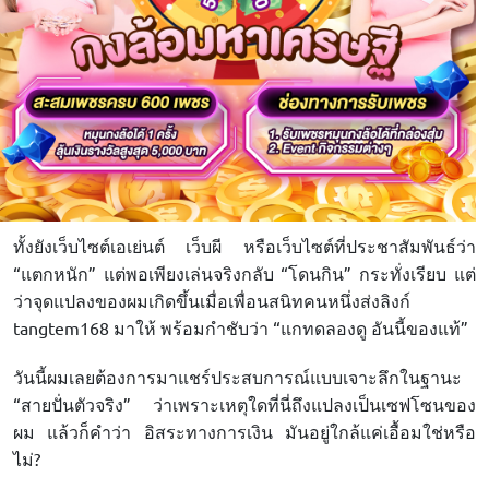
ทั้งยังเว็บไซต์เอเย่นต์ เว็บผี หรือเว็บไซต์ที่ประชาสัมพันธ์ว่า
“แตกหนัก” แต่พอเพียงเล่นจริงกลับ “โดนกิน” กระทั่งเรียบ แต่
ว่าจุดแปลงของผมเกิดขึ้นเมื่อเพื่อนสนิทคนหนึ่งส่งลิงก์
tangtem168 มาให้ พร้อมกำชับว่า “แกทดลองดู อันนี้ของแท้”
วันนี้ผมเลยต้องการมาแชร์ประสบการณ์แบบเจาะลึกในฐานะ
“สายปั่นตัวจริง” ว่าเพราะเหตุใดที่นี่ถึงแปลงเป็นเซฟโซนของ
ผม แล้วก็คำว่า อิสระทางการเงิน มันอยู่ใกล้แค่เอื้อมใช่หรือ
ไม่?