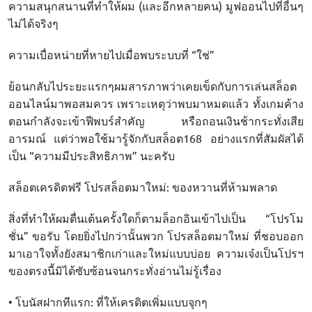
ความสนุกสนานที่ทำให้ผม (และอีกหลายคน) มูฟออนไปที่อื่นๆ
ไม่ได้จริงๆ
ความเบื่อหน่ายที่หายไปเมื่อพบระบบที่ “ใช่”
ย้อนกลับไประยะแรกๆผมสารภาพว่าเคยเข็ดกับการเล่นสล็อต
ออนไลน์มาพอสมควร เพราะเหตุว่าพบมาหมดแล้ว ทั้งเกมค้าง
ตอนกำลังจะเข้าฟีพบร์สำคัญ หรือถอนเงินช้ากระทั่งเสีย
อารมณ์ แต่ว่าพอใช้มารู้จักกับสล็อต168 อย่างแรกที่สัมผัสได้
เป็น “ความมีประสิทธิภาพ” นะครับ
สล็อตเครดิตฟรี โปรสล็อตมาใหม่: ของหวานที่ห้ามพลาด
สิ่งที่ทำให้ผมตื่นเต้นครั้งใดก็ตามล็อกอินเข้าไปเป็น “โปรโม
ชั่น” ขอรับ โดยยิ่งไปกว่านั้นพวก โปรสล็อตมาใหม่ ที่ชอบออก
มาเอาใจทั้งยังสมาชิกเก่าและใหม่แบบบ่อย ความเจ๋งเป็นโปรฯ
ของตรงนี้มิได้ซับซ้อนจนกระทั่งอ่านไม่รู้เรื่อง
• โบนัสฝากทีแรก: ที่ให้เครดิตเพิ่มแบบจุกๆ