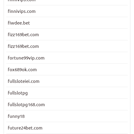
finnivips.com
fiwdee.bet
fizz169bet.com
fizz169bet.com
fortune99vip.com
fox689ok.com
fullsloteiei.com
fullslotpg
fullslotpg168.com
funny18
future24bet.com