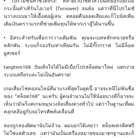
• โปรโมชั่นที่ใช้ได้จริง: หลายเว็บไซต์ให้โบนัสเยอะแยะแม้
กระนั้นทำเทิร์นโอเวอร์ (Turnover) จนท้อ แต่ว่าที่นี่โปรโมชั่
นวางแบบมาให้เอื้อต่อผู้เล่น ตลอดคืนยอดเสียและก็โบนัสเพิ่ม
เติมเงินคราวแรกที่ช่วยเพิ่มทุนให้พวกเราสู้ได้นานขึ้น
• อิสระสำหรับเพื่อการวางเดิมพัน: คุณจะเบทหลักหน่วยหรือ
หลักพัน ระบบก็รองรับเท่าเทียมกัน ไม่มีกั๊กกราฟ ไม่มีล็อค
ยูสเซอร์
tangtem168 บันเทิงใจได้ไม่มีเบื่อ!โปรสล็อตมาใหม่ แตกง่าย
ระบบเสถียรและไม่เป็นอันตราย!
เกมเสี่ยงโชคออนไลน์ที่มาแรงที่สุดในยุคนี้ อาจจะหนีไม่พ้นชื่อ
ของ “สล็อต168” นะครับ ผู้คนจำนวนไม่ใช้น้อยบางทีก็อาจจะ
เห็นว่ามันก็แค่เกมหมุนวงล้อเสี่ยงดวงทั่วไป แต่ว่าในฐานะที่ผม
คลุกคลีอยู่กับจอโทรศัพท์เคลื่อนที่
ลองถูกลองผิดมานับไม่ถ้วน ผมบอกได้เลยว่า สล็อตเครดิตฟรี
ไม่ใช่แค่ตัวเลข แต่ว่ามันเป็นเครื่องหมายของมาตรฐานและก็