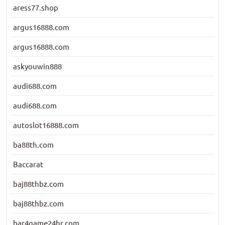
aress77.shop
argus16888.com
argus16888.com
askyouwin888
audi688.com
audi688.com
autoslot16888.com
ba88th.com
Baccarat
baj88thbz.com
baj88thbz.com
bar4game24hr.com