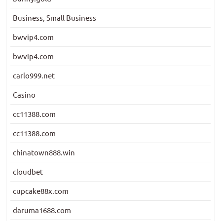
Business, Small Business
bwvip4.com
bwvip4.com
carlo999.net
Casino
cc11388.com
cc11388.com
chinatown888.win
cloudbet
cupcake88x.com
daruma1688.com