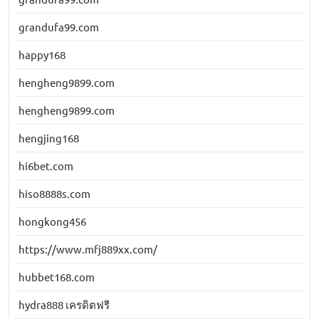
grandufa99.com
happy168
hengheng9899.com
hengheng9899.com
hengjing168
hi6bet.com
hiso8888s.com
hongkong456
https://www.mfj889xx.com/
hubbet168.com
hydra888 เครดิตฟรี