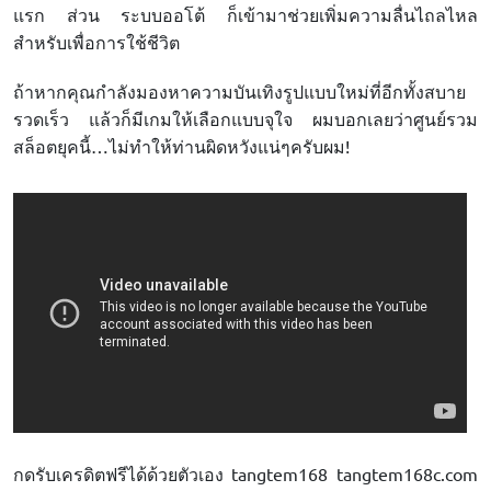
แรก ส่วน ระบบออโต้ ก็เข้ามาช่วยเพิ่มความลื่นไถลไหล
สำหรับเพื่อการใช้ชีวิต
ถ้าหากคุณกำลังมองหาความบันเทิงรูปแบบใหม่ที่อีกทั้งสบาย
รวดเร็ว แล้วก็มีเกมให้เลือกแบบจุใจ ผมบอกเลยว่าศูนย์รวม
สล็อตยุคนี้…ไม่ทำให้ท่านผิดหวังแน่ๆครับผม!
กดรับเครดิตฟรีได้ด้วยตัวเอง tangtem168 tangtem168c.com