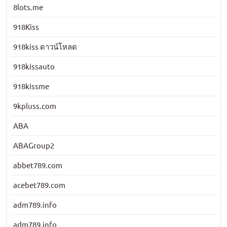
ราย
8lots.me
ได้
918Kiss
มาก
มี
918kiss ดาวน์โหลด
22
918kissauto
มิ.ย.
2569
918kissme
9kpluss.com
ABA
ABAGroup2
abbet789.com
acebet789.com
adm789.info
adm789.info