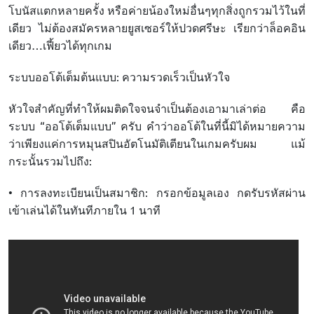
โบนัสแตกหลายครั้ง หรือค่ายน้องใหม่อื่นๆทุกสิ่งถูกรวมไว้ในที่
เดียว ไม่ต้องสมัครหลายยูสเซอร์ให้ปวดศรีษะ เรียกว่าล็อคอิน
เดียว…เฟี้ยวได้ทุกเกม
ระบบออโต้เต็มต้นแบบ: ความรวดเร็วเป็นหัวใจ
หัวใจสำคัญที่ทำให้ผมติดใจจนจำเป็นต้องเอามาเล่าต่อ คือ
ระบบ “ออโต้เต็มแบบ” ครับ คำว่าออโต้ในที่นี้มิได้หมายความ
ว่าเพียงแค่การหมุนสปินอัตโนมัติเตียนในเกมครับผม แม้
กระนั้นรวมไปถึง:
• การลงทะเบียนเป็นสมาชิก: กรอกข้อมูลเอง กดรับรหัสผ่าน
เข้าเล่นได้ในทันทีภายใน 1 นาที