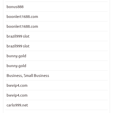
bonus888
boonlert1688.com
boonlert1688.com
brazil999 slot
brazil999 slot
bunny.gold
bunny.gold
Business, Small Business
bwvip4.com
bwvip4.com
carlo999.net