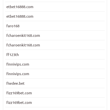
etbet16888.com
etbet16888.com
faro168
fcharoenkit168.com
fcharoenkit168.com
ff123th
finnivips.com
finnivips.com
fiwdee.bet
fizz169bet.com
fizz169bet.com