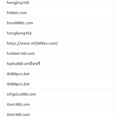
hengjing168
hi6bet.com
hiso8888s.com
hongkong456
https://www.mfj889xx.com/
hubbet168.com
hydra888 เครดิตฟรี
ib888pro.bet
ib888pro.bet
infyplus888.com
item388.com
item388.com