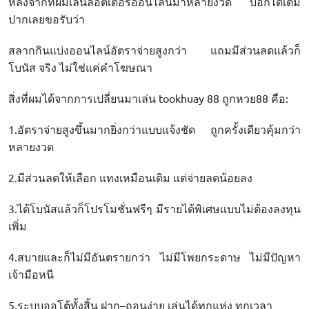
หลังจากที่ผมเล่นลอตเตอรี่ออนไลน์มาหลายงวด บอกได้เต็ม
ปากเลยขอรับว่า
สลากกินแบ่งออนไลน์อัตราจ่ายสูงกว่า แถมมีส่วนลดแล้วก็
โบนัส จริง ไม่ใช่แค่คำโฆษณา
สิ่งที่ผมได้จากการเปลี่ยนมาเล่น tookhuay 88 ถูกหวย88 คือ:
1.อัตราจ่ายสูงขึ้นมากยิ่งกว่าแบบแจ้งชัด ถูกครั้งเดียวคุ้มกว่า
หลายงวด
2.มีส่วนลดให้เลือก แทงเหมือนเดิม แต่จ่ายลดน้อยลง
3.ได้โบนัสแล้วก็โปรโมชั่นฟรีๆ มีรายได้พิเศษแบบไม่ต้องลงทุน
เพิ่ม
4.สบายและก็ไม่มีอันตรายกว่า ไม่มีโพยกระดาษ ไม่มีปัญหา
เจ้ามือหนี
5.ระบบออโต้ทั้งสิ้น ฝาก–ถอนง่าย เล่นได้ทุกแห่ง ทุกเวลา