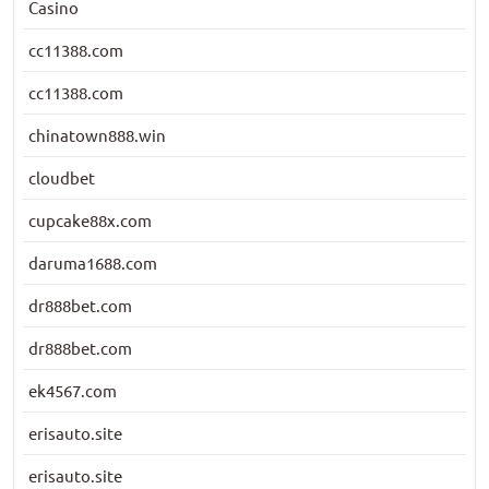
Casino
cc11388.com
cc11388.com
chinatown888.win
cloudbet
cupcake88x.com
daruma1688.com
dr888bet.com
dr888bet.com
ek4567.com
erisauto.site
erisauto.site