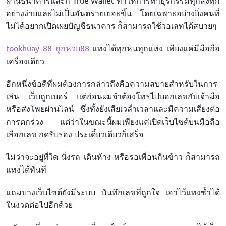
ผ่านธนาคารและก็ True Wallet ทำให้การทำธุรกรรมทุกสิ่งทุก
อย่างง่ายและไม่เป็นอันตรายเยอะขึ้น โดยเฉพาะอย่างยิ่งคนที่
ไม่ได้อยากเปิดเผยบัญชีธนาคาร ก็สามารถใช้วอเลทได้สบายๆ
tookhuay 88 ถูกหวย88
แทงได้ทุกหนทุกแห่ง เพียงแค่มีมือถือ
เครื่องเดียว
อีกหนึ่งข้อดีที่ผมต้องการกล่าวถึงคือความสบายสำหรับในการ
เล่น เว็บถูกเบอร์ แต่ก่อนผมจำต้องโทรไปบอกเลขกับเจ้ามือ
หรือส่งโพยผ่านไลน์ ซึ่งทั้งยังเสียเวล่ำเวลาและมีความเสี่ยงต่อ
การตกร่วง แต่ว่าในขณะนี้ผมเพียงแค่เปิดเว็บไซต์บนมือถือ
เลือกเลข กดรับรอง ประเดี๋ยวเดียวก็เสร็จ
ไม่ว่าจะอยู่ที่ใด นั่งรถ เดินห้าง หรือรอเพื่อนกินข้าว ก็สามารถ
แทงได้ทันที
แถมบางเว็บไซต์ยังมีระบบ บันทึกเลขที่ถูกใจ เอาไว้แทงซ้ำได้
ในงวดต่อไปอีกด้วย