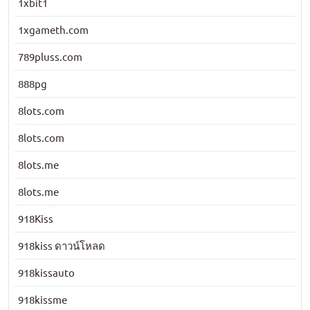
1xbit1
1xgameth.com
789pluss.com
888pg
8lots.com
8lots.com
8lots.me
8lots.me
918Kiss
918kiss ดาวน์โหลด
918kissauto
918kissme