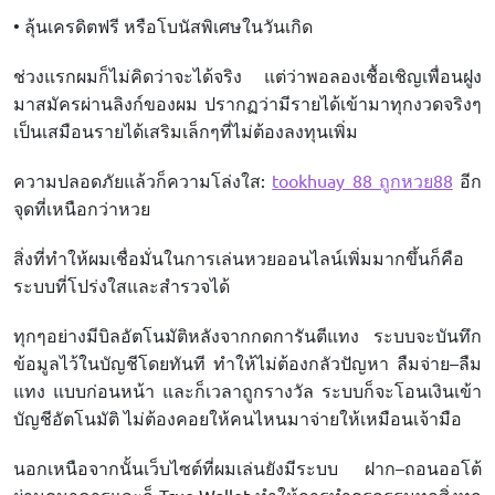
• ลุ้นเครดิตฟรี หรือโบนัสพิเศษในวันเกิด
ช่วงแรกผมก็ไม่คิดว่าจะได้จริง แต่ว่าพอลองเชื้อเชิญเพื่อนฝูง
มาสมัครผ่านลิงก์ของผม ปรากฏว่ามีรายได้เข้ามาทุกงวดจริงๆ
เป็นเสมือนรายได้เสริมเล็กๆที่ไม่ต้องลงทุนเพิ่ม
ความปลอดภัยแล้วก็ความโล่งใส:
tookhuay 88 ถูกหวย88
อีก
จุดที่เหนือกว่าหวย
สิ่งที่ทำให้ผมเชื่อมั่นในการเล่นหวยออนไลน์เพิ่มมากขึ้นก็คือ
ระบบที่โปร่งใสและสำรวจได้
ทุกๆอย่างมีบิลอัตโนมัติหลังจากกดการันตีแทง ระบบจะบันทึก
ข้อมูลไว้ในบัญชีโดยทันที ทำให้ไม่ต้องกลัวปัญหา ลืมจ่าย–ลืม
แทง แบบก่อนหน้า และก็เวลาถูกรางวัล ระบบก็จะโอนเงินเข้า
บัญชีอัตโนมัติ ไม่ต้องคอยให้คนไหนมาจ่ายให้เหมือนเจ้ามือ
นอกเหนือจากนั้นเว็บไซต์ที่ผมเล่นยังมีระบบ ฝาก–ถอนออโต้