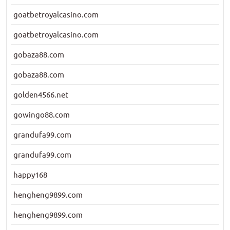
goatbetroyalcasino.com
goatbetroyalcasino.com
gobaza88.com
gobaza88.com
golden4566.net
gowingo88.com
grandufa99.com
grandufa99.com
happy168
hengheng9899.com
hengheng9899.com