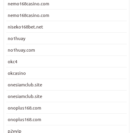
nemo168casino.com
nemo168casino.com
niseko168bet.net
no1huay
no1huay.com
okc4
okcasino
onesiamclub.site
onesiamclub.site
onoplus168.com
onoplus168.com
p2vvip