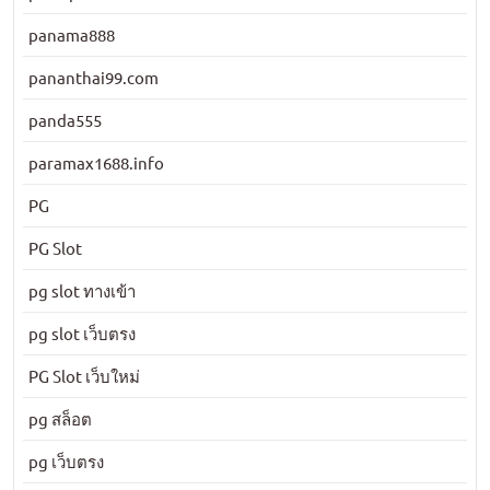
panama888
pananthai99.com
panda555
paramax1688.info
PG
PG Slot
pg slot ทางเข้า
pg slot เว็บตรง
PG Slot เว็บใหม่
pg สล็อต
pg เว็บตรง