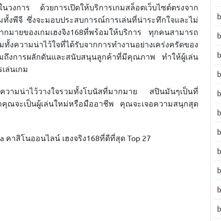
ถือในวงการ ด้วยการเปิดให้บริการเกมสล็อตเว็บไซต์ตรงจาก
มทั้งพีจี ซึ่งจะมอบประสบการณ์การเล่นที่น่าระทึกใจและไม่
ากมายของเกมเฮงจิง168ที่พร้อมให้บริการ ทุกคนสามารถ
้งความน่าไว้ใจที่ได้รับจากการทำงานอย่างเคร่งครัดของ
มถึงการผลักดันและสนับสนุนลูกค้าที่มีคุณภาพ ทำให้ผู้เล่น
รเล่นเกม
วามน่าไว้วางใจรวมทั้งโบนัสที่มากมาย สปินมันๆเป็นที่
b
าคุณจะเป็นผู้เล่นใหม่หรือมืออาชีพ คุณจะเจอความสนุกสุด
b
b
 คาสิโนออนไลน์ เฮงจริง168ที่ดีที่สุด Top 27
b