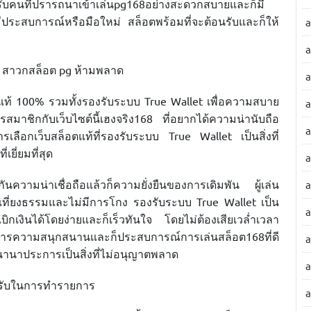
ับคนที่ปรารถนาเข้าเล่นpg168อย่างสะดวกสบายและก็มี
ี่มีประสบการณ์หรือมือใหม่ สล็อตพร้อมที่จะต้อนรับและก็ให้
a
a
t สาวกสล็อต pg ห้ามพลาด
แท้ 100% รวมทั้งรองรับระบบ True Wallet เพื่อความสบาย
าชิกกับเว็บไซต์นี้เฮงจริง168 ที่อยากได้ความน่านับถือ
a
อกเว็บสล็อตแท้ที่รองรับระบบ True Wallet เป็นสิ่งที่
ยี่ยมที่สุด
a
กันความน่าเชื่อถือแล้วก็ความยั่งยืนของการเดิมพัน ผู้เล่น
a
วามเที่ยงธรรมและไม่มีการโกง รองรับระบบ True Wallet เป็น
a
บิกเงินได้โดยง่ายและก็เร็วทันใจ โดยไม่ต้องเสียเวล่ำเวลา
งการความสนุกสนานและก็ประสบการณ์การเล่นสล็อต168ที่ดี
ี่นานาประการเป็นสิ่งที่ไม่อนุญาตพลาด
a
รับในการทำรายการ
a