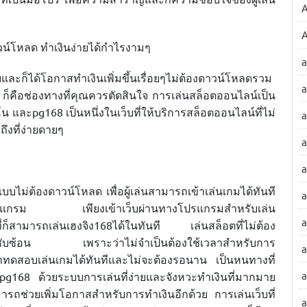
วน์โหลด ทำเงินง่ายได้กำไรงามๆ
ะก็ได้โอกาสทำเงินเพิ่มขึ้นเรื่อยๆไม่ต้องดาวน์โหลดรวม
a
68 ก็คือช่องทางที่คุณควรตัดสินใจ การเล่นสล็อตออนไลน์เป็น
โน และpg168 เป็นหนึ่งในเว็บที่ให้บริการสล็อตออนไลน์ที่ไม่
a
งที่ง่ายดายๆ
a
a
บบไม่ต้องดาวน์โหลด เพื่อผู้เล่นสามารถเข้าเล่นเกมได้ทันที
a
งโปรแกรม เพียงเข้าเว็บผ่านทางโปรแกรมสำหรับเล่น
a
ที่ก็สามารถเล่นเฮงจิง168ได้ในทันที เล่นสล็อตที่ไม่ต้อง
ม่ซับซ้อน เพราะว่าไม่จำเป็นต้องใช้เวลาสำหรับการ
a
รถทดสอบเล่นเกมได้ทันทีและไม่จะต้องรอนาน เป็นหนทางที่
a
g168 ด้วยระบบการเล่นที่ง่ายและจังหวะทำเงินที่มากมาย
ามารถช่วยเพิ่มโอกาสสำหรับการทำเงินอีกด้วย การเล่นเว็บที่
a