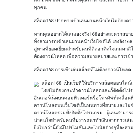
ทุกคน
สล็อต168 ปากทางเข้าเล่นผ่านหน้าเว็บไม่ต้องดา
หากคุณอยากได้เล่นเฮงจริง168อย่างสะดวกสบายแล
ทั้งสามารถเข้าเล่นผ่านหน้าเว็บไซต์ได้ เฮงจิง1
ลู่ทางที่ยอดเยี่ยมสำหรับคนที่ติดอกติดใจเกมคาสิ
ต้องดาวน์โหลด เพื่อความสบายสบายและการเข้าถึ
สล็อต168 การเข้าเล่นสล็อตที่ไม่ต้องดาวน์โหลด
สล็อต168 เป็นเว็บที่ให้บริการสล็อตออนไลน์แ
โดยไม่ต้องกระทำดาวน์โหลดและก็ติดตั้
อินเตอร์เน็ตบนคอมพิวเตอร์หรือโทรศัพท์เคลื่อน
ดาวน์โหลดบนเว็บไซต์เป็นหนทางที่สบายและไ
ดาวน์โหลดรวมทั้งจัดตั้งโปรแกรม ผู้เล่นสามา
น่าสนใจสำหรับคนที่ปรารถนาทำเงินจากการเล่นp
ยิ่งไปกว่านี้ยังมีโปรโมชั่นและโบนัสต่างๆที่จะส