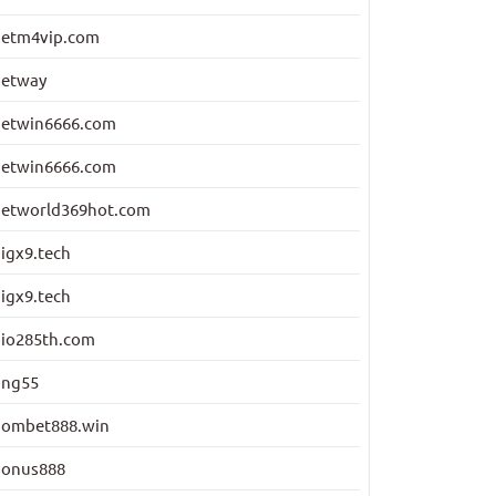
betm4vip.com
betway
betwin6666.com
betwin6666.com
etworld369hot.com
igx9.tech
igx9.tech
io285th.com
bng55
bombet888.win
bonus888