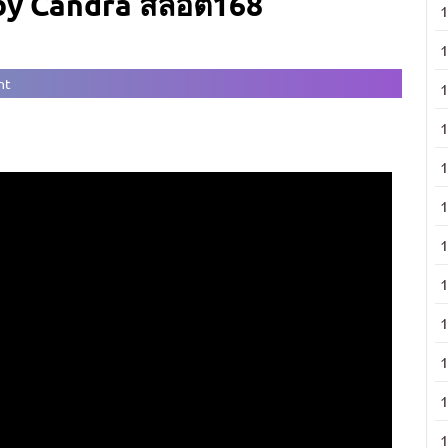
by Candra สล็อต168
1
nt
1
1
1
1
1
1
1