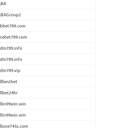
ABA
ABAGroup2
abbet789.com
cebet789.com
dm789.info
dm789.info
dm789.vip
llbestbet
llbet24hr
llin99win.win
llin99win.win
llone745s.com