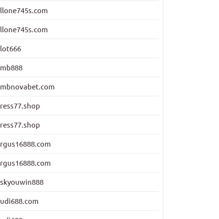
llone745s.com
llone745s.com
lot666
amb888
ambnovabet.com
ress77.shop
ress77.shop
rgus16888.com
rgus16888.com
askyouwin888
udi688.com