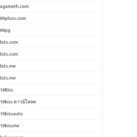
1xgameth.com
168.asia
89pluss.com
888pg
lots.com
lots.com
lots.me
lots.me
18Kiss
18kiss ดาวน์โหลด
18kissauto
18kissme