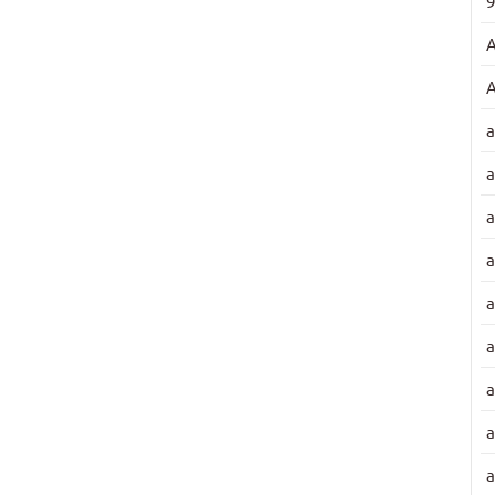
9
a
a
a
a
a
a
a
a