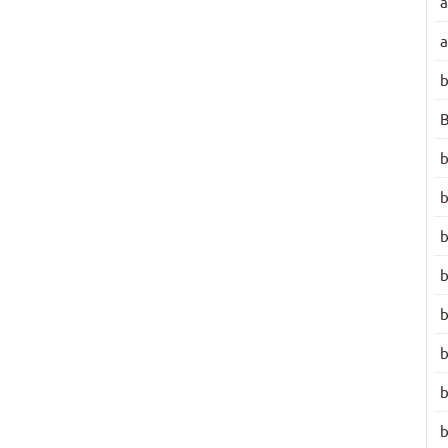
a
a
B
b
b
b
b
b