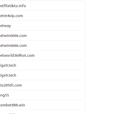
etflixtikto.info
betm4vip.com
betway
betwin6666.com
betwin6666.com
etworld369hot.com
igx9.tech
igx9.tech
io285th.com
bng55
bombet888.win