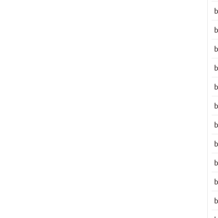
b
b
b
b
b