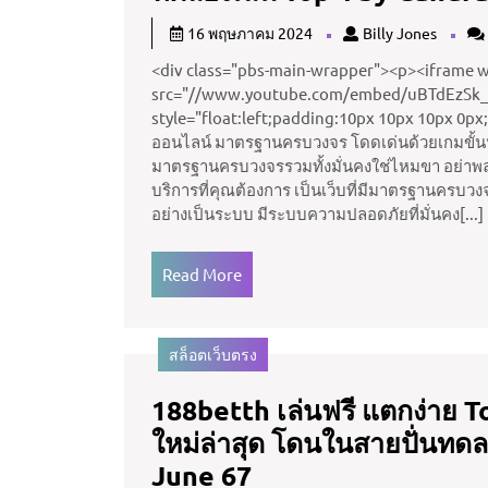
16
Billy
16 พฤษภาคม 2024
Billy Jones
พฤษภาคม
Jones
<div class="pbs-main-wrapper"><p><iframe w
2024
src="//www.youtube.com/embed/uBTdEzSk_gA
style="float:left;padding:10px 10px 10px 0p
ออนไลน์ มาตรฐานครบวงจร โดดเด่นด้วยเกมขั้นน
มาตรฐานครบวงจรรวมทั้งมั่นคงใช่ไหมขา อย่าพลาด
บริการที่คุณต้องการ เป็นเว็บที่มีมาตรฐานครบว
อย่างเป็นระบบ มีระบบความปลอดภัยที่มั่นคง[...]
Read
Read More
More
สล็อตเว็บตรง
188betth เล่นฟรี แตกง่าย 
ใหม่ล่าสุด โดนในสายปั่นทดลอ
188betth
June 67