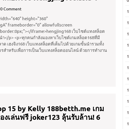
เว็บไซต์p
0 Comment
1
MAY
idth="640" height="360"
67
" frameborder="0" allowfullscreen
คา
x;border:0px;"></iframe>hengjing168 เว็บไซต์แทงสล็อต
ำ</p> <p>ทุกคนกำลังมองหาเว็บไซต์เกมสล็อต168ที่มี
สิ
 เฮงจิง168 เว็บแทงสล็อตที่เต็มไปด้วยเกมขั้นนำรวมทั้ง
โน
งจรสำหรับเพื่อการเป็นเว็บแทงสล็อตออนไลน์ ด้วยการทำงาน
เว็บ
1
ใหญ่
1
pg168
1
ทดลอง
1
เล่น
Top
1
Top 15 by Kelly 188betth.me เกม
4
1
งเล่นฟรี joker123 ลุ้นรับล้าน! 6
by
1
Candra