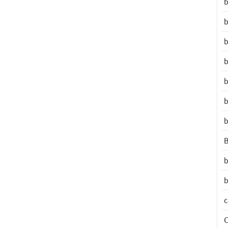
b
b
b
b
b
b
B
c
C