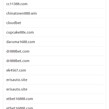
cc11388.com
chinatown888.win
cloudbet
cupcake88x.com
daruma1688.com
dr888bet.com
dr888bet.com
ek4567.com
erisauto.site
erisauto.site
etbet16888.com
etbet16888.com