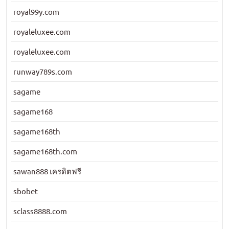
royal99y.com
royaleluxee.com
royaleluxee.com
runway789s.com
sagame
sagame168
sagame168th
sagame168th.com
sawan888 เครดิตฟรี
sbobet
sclass8888.com