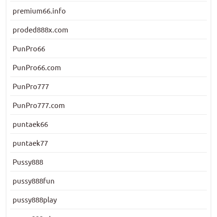
premium66.info
proded888x.com
PunPro66
PunPro66.com
PunPro777
PunPro777.com
puntaek66
puntaek77
Pussy888
pussy888fun
pussy888play