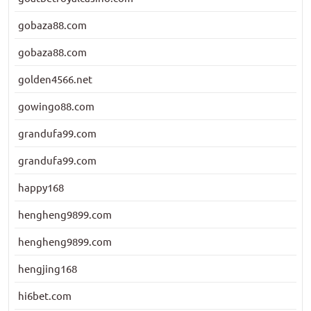
gobaza88.com
gobaza88.com
golden4566.net
gowingo88.com
grandufa99.com
grandufa99.com
happy168
hengheng9899.com
hengheng9899.com
hengjing168
hi6bet.com