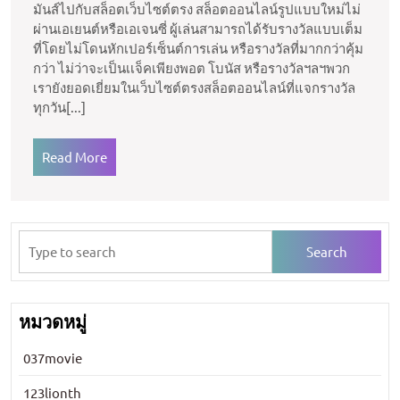
มันส์ไปกับสล็อตเว็บไซต์ตรง สล็อตออนไลน์รูปแบบใหม่ไม่
สล็อต
ผ่านเอเยนต์หรือเอเจนซี่ ผู้เล่นสามารถได้รับรางวัลแบบเต็ม
เครดิต
ที่โดยไม่โดนหักเปอร์เซ็นต์การเล่น หรือรางวัลที่มากกว่าคุ้ม
ฟรี
กว่า ไม่ว่าจะเป็นเเจ็คเพียงพอต โบนัส หรือรางวัลฯลฯพวก
เรายังยอดเยี่ยมในเว็บไซต์ตรงสล็อตออนไลน์ที่แจกรางวัล
ใหม่
ทุกวัน[...]
ล่าสุด
Top
Read
Read More
88
More
by
Vallie
Search
สล็อต
for:
ออ
โต้
หมวดหมู่
m.Sretthi99.bet
037movie
11
123lionth