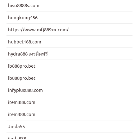
hiso8888s.com
hongkong456
https://www.mfj889xx.com/
hubbet168.com
hydra888 เครดิตฟรี
ib888pro.bet
ib888pro.bet
infyplus888.com
item388.com
item388.com
Jinda55
jinda888