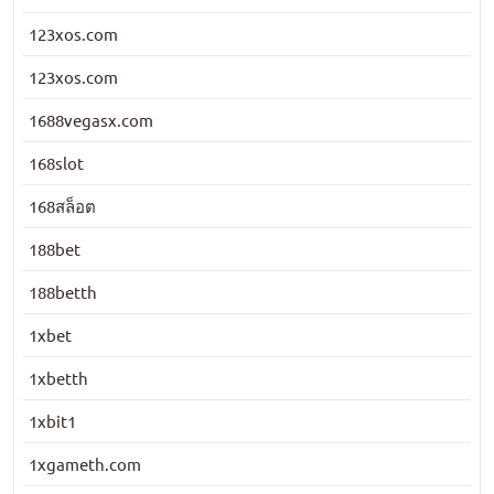
123xos.com
123xos.com
1688vegasx.com
168slot
168สล็อต
188bet
188betth
1xbet
1xbetth
1xbit1
1xgameth.com