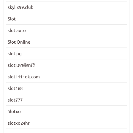
skylix99.club
Slot
slot auto
Slot Online
slot pg
slot เครดิตฟรี
slot1111ok.com
slot168
slot777
Slotxo
slotxo24hr