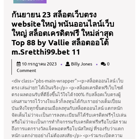
slot
เว็บ
กันยายน 23 สล็อตเว็บตรง
ตรง
websiteใหญ่ พนันออนไลน์เว็บ
มาตรฐาน
ใหญ่ สล็อตเครดิตฟรี ใหม่ล่าสุด
ที่
Top 88 by Vallie สล็อตออโต้
ทั่ว
กันยายน
m.Sretthi99.bet 11
โลก
23
10
ยอมรับ
Billy
10 กรกฎาคม 2023
Billy Jones
0
สล็อต
กรกฎาคม
Jones
Comment
Top
2023
เว็บ
<div class="pbs-main-wrapper"><p>สล็อตออนไลน์ เว็บ
6
ตรง
ตรง เล่นง่าย!! ได้เงินจริง</p> <p>สล็อตเครดิตฟรีเว็บไซต์
by
ตรง ผลตอนรับที่ดียิ่งขึ้นไว้ใจได้100% กับสล็อตเว็บตรงผู้
websiteใหญ่
Freddie
เล่นสามารถไว้วางใจแล้วก็ลงทุนได้กับเราอย่างเต็มเปี่ยม
พนัน
บันเทิงใจทุกขั้นตอนเมื่อลงทุนกับสล็อตออนไลน์ แตกหนัก
ออนไลน์
จัดเต็มไม่ว่าจะเป็นการลงทะเบียนก็ได้รับเครดิตฟรีๆไปเล่น
หรือไม่ว่าจะเป็นการทำกิจกรรมรับเครดิตฟรีหรือโบนัส รวม
เว็บ
ถึงการแตกรางวัลแจ็คพอตหรือโบนัสใหญ่ ที่รองรับว่าแตก
ใหญ่
หนัก แตกง่ายอย่างไม่ต้องสงสัย</p> <p>ร่วมระเบิดความ