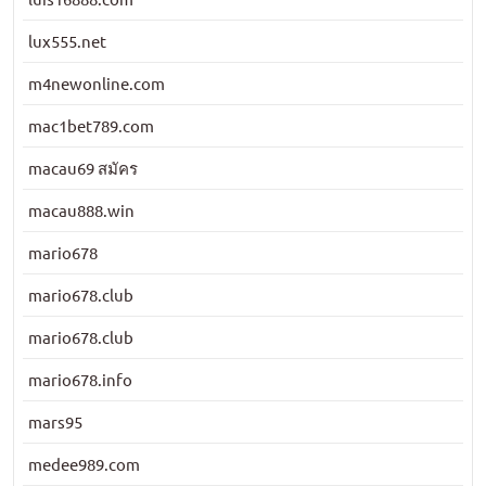
lux555.net
m4newonline.com
mac1bet789.com
macau69 สมัคร
macau888.win
mario678
mario678.club
mario678.club
mario678.info
mars95
medee989.com