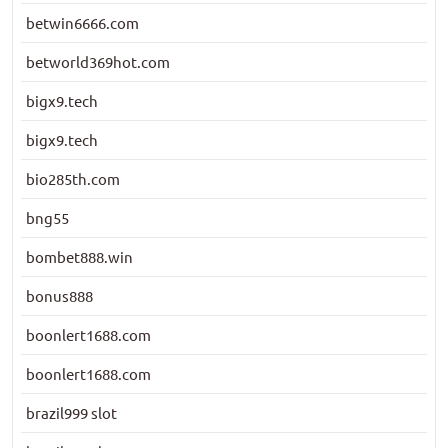
betwin6666.com
betworld369hot.com
bigx9.tech
bigx9.tech
bio285th.com
bng55
bombet888.win
bonus888
boonlert1688.com
boonlert1688.com
brazil999 slot