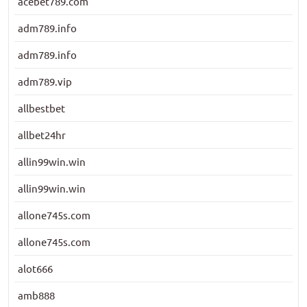
acebet789.com
adm789.info
adm789.info
adm789.vip
allbestbet
allbet24hr
allin99win.win
allin99win.win
allone745s.com
allone745s.com
alot666
amb888