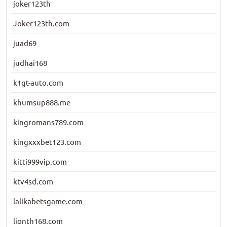
joker123th
Joker123th.com
juad69
judhai168
k1gt-auto.com
khumsup888.me
kingromans789.com
kingxxxbet123.com
kitti999vip.com
ktv4sd.com
lalikabetsgame.com
lionth168.com