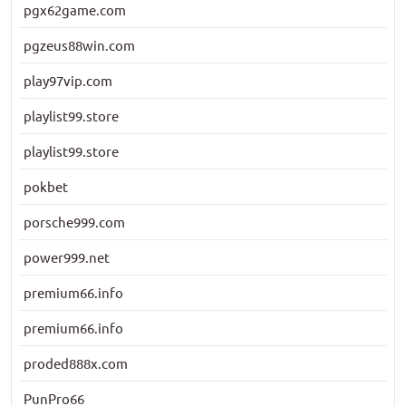
pgx62game.com
pgzeus88win.com
play97vip.com
playlist99.store
playlist99.store
pokbet
porsche999.com
power999.net
premium66.info
premium66.info
proded888x.com
PunPro66