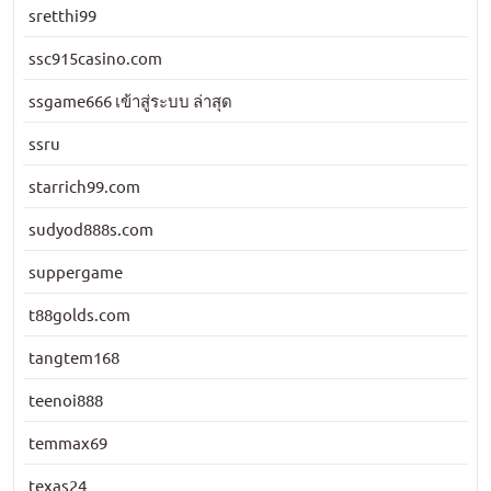
sretthi99
ssc915casino.com
ssgame666 เข้าสู่ระบบ ล่าสุด
ssru
starrich99.com
sudyod888s.com
suppergame
t88golds.com
tangtem168
teenoi888
temmax69
texas24