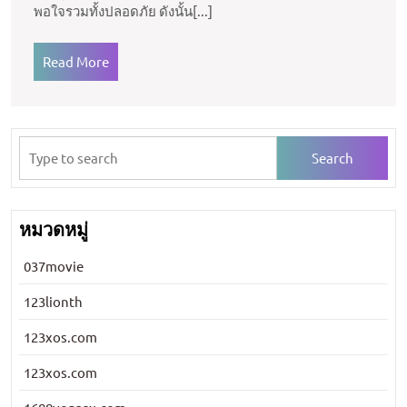
พอใจรวมทั้งปลอดภัย ดังนั้น[...]
ไม่มี
ขั้น
Read
Read More
ต่ำ
More
แจก
โบนัส
Search
24
for:
ช.ม.
168สล็อต
หมวดหมู่
ถอน
037movie
ได้
ไม่
123lionth
อั้น
123xos.com
25
123xos.com
พ.ค.