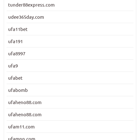
tunder88express.com
udee365day.com
ufa11bet
ufa191
ufa8997
ufa9
ufabet
ufabomb
ufaheno88.com
ufaheno88.com
ufam11.com
ufamnn.com