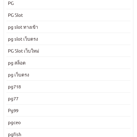
PG
PG Slot
pg slot ทางเข้า
pg slot เว็บตรง
PG Slot เว็บใหม่
pg สล็อต
pg เว็บตรง
pg718
pg77
Pg99
pgceo
pgfish