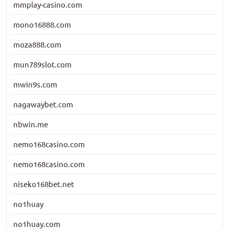
mmplay-casino.com
mono16888.com
moza888.com
mun789slot.com
mwin9s.com
nagawaybet.com
nbwin.me
nemo168casino.com
nemo168casino.com
niseko168bet.net
no1huay
no1huay.com